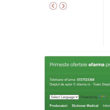
TENOR FORTE 20 fiole. x 10
Calciu Lactic 500mg 20cpr
sol. Orala
,80 lei
7,61 lei
Primeste ofertele
efarma
pr
Telefoane eFarma:
0727515368
Dreptul de autor © efarma.ro - Toate Drept
Powered by
T
Producatori
Dictionar Medical
Infor