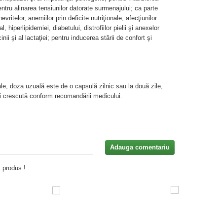
entru alinarea tensiunilor datorate surmenajului; ca parte
vritelor, anemiilor prin deficite nutriţionale, afecţiunilor
al, hiperlipidemiei, diabetului, distrofiilor pielii şi anexelor
inii şi al lactaţiei; pentru inducerea stării de confort şi
le, doza uzuală este de o capsulă zilnic sau la două zile,
i crescută conform recomandării medicului.
Adauga comentariu
 produs !