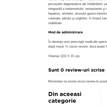
proceselor degenerative ale îmbătrânirii; p
integrantă a tratamentului: neurasteniei şi ne
hepatice, artritelor, ulcerului gastro-intestin
cutanate, părului şi unghiilor; în timpul sarc
stabilitate.
Mod de administrare
În absenţa unor prescripţii medicale specia
după masă. în cazuri severe, doza poate f
Vitamax Q10 X 15 cps.
Sunt 0 review-uri scrise
Momentan nu exista niciun review la acest
Din aceeasi
categorie