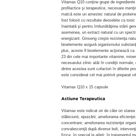
Vitamax Q10 conţine grupe de ingrediente ac
profilactice şi terapeutice, necesare menţin
matcă este un amestec natural de proteine, 
fost folosit cu rezultate deosebite ca toni
înaintată şi pentru îmbunătăţirea stării ge
asemenea, un extract natural cu un spectru
energizant. Ginseng creşte rezistenţa natu
bioelemente asigură organismului substan
plus, aceste 9 bioelemente acţionează ca f
23 din cele mai importante vitamine, miner
necesarului zilnic atât în condiţii normale, 
dintre acestea sunt cofactori în diferite 
este considerat cel mai potrivit preparat vi
Vitamax Q10 x 15 capsule
Actiune Terapeutica
Vitamax este indicat ori de câte ori starea
slăbiciunii, epuizării; ameliorarea eficienţe
concentrare; ameliorarea rezistenţei organi
convalescenţă după diverse boli, intervenţi
fizice, în special la atleţi; în tratamentul