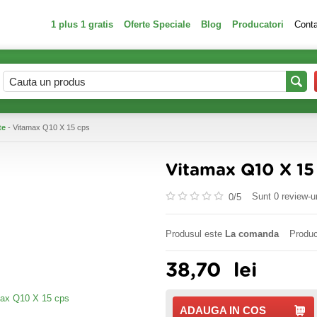
1 plus 1 gratis
Oferte Speciale
Blog
Producatori
Cont
te
- Vitamax Q10 X 15 cps
Vitamax Q10 X 15
Sunt 0 review-ur
0/
5
Produsul este
La comanda
Produc
38,70
lei
ADAUGA IN COS