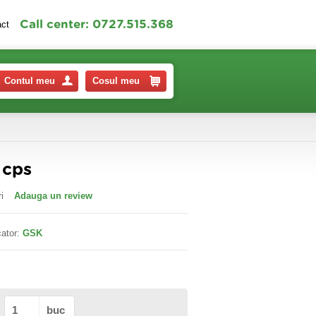
Call center: 0727.515.368
act
Contul meu
Cosul meu
 cps
i
Adauga un review
ator:
GSK
buc