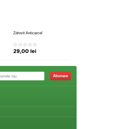
Zdrovit Anticarcel
Barny's Coenzima Q10 Dua
30cps
29,00 lei
40,46 lei
Abonare