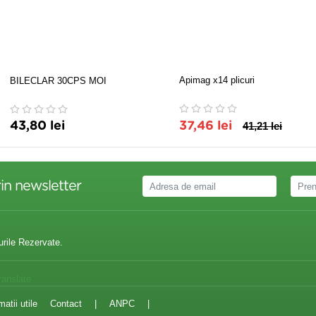
Apimag x14 plicuri
BILECLAR 30CPS MOI
43,80 lei
37,46 lei
41,21 lei
in newsletter
urile Rezervate.
ranslate
matii utile
Contact
|
ANPC
|