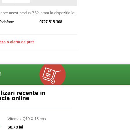
despre acest produs ? Va stam la dispozitie la:
Vodafone
0727.515.368
aza o alerta de pret
!
lizari recente in
cia online
Vitamax Q10 X 15 cps
38,70 lei