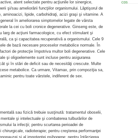
tive, atent selectate pentru acţiunile lor sinergice,
erii şi/sau ameliorării funcţiilor organismului. Lăptişorul de
aminoacizi, lipide, carbohidraţi, acizi graşi şi vitamine. A
c general în ameliorarea simptomelor legate de vârsta
nerale la cei cu boli cronice degenerative. Ginseng este, de
 larg de acţiuni farmacologice, cu efect stimulant şi
rală, ca şi capacitatea recuperativă a organismului. Cele 9
ţele de bază necesare proceselor metabolice normale. În
actori de protecţie împotriva multor boli degenerative. Cele
ale şi oligoelemente sunt incluse pentru asigurarea
cât şi în stări de deficit sau de necesităţi crescute. Multe
procese metabolice. Ca urmare, Vitamax, prin compoziţia sa,
taminic pentru toate vârstele, indiferent de sex.
 mentală sau fizică trebuie susţinută: tratamentul oboselii,
i mentale şi intelectuale şi combaterea tulburărilor de
smului la infecţii; pentru scurtarea perioadei de
i chirurgicale, radioterapie; pentru creşterea performanţei
 menopauzei şi al impotenţei psihogene; pentru întârzierea