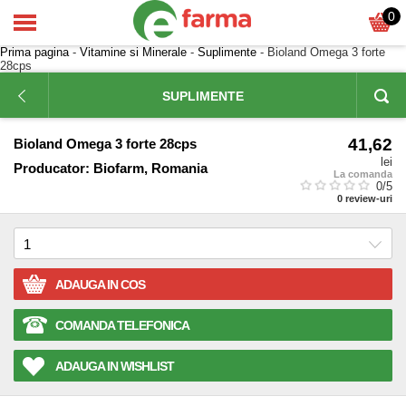
0
Prima pagina
-
Vitamine si Minerale
-
Suplimente
- Bioland Omega 3 forte
28cps
SUPLIMENTE
41,62
Bioland Omega 3 forte 28cps
lei
Producator:
Biofarm, Romania
La comanda
0
/5
0
review-uri
ADAUGA IN COS
COMANDA TELEFONICA
ADAUGA IN WISHLIST