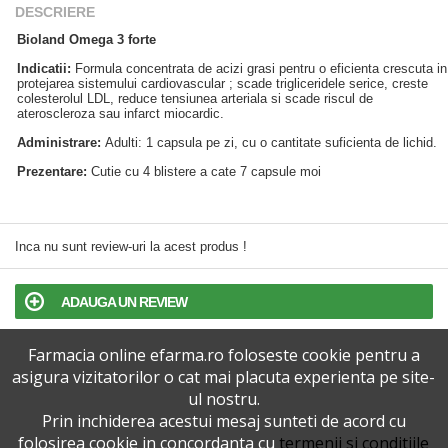
DESCRIERE
Bioland Omega 3 forte
Indicatii:
Formula concentrata de acizi grasi pentru o eficienta crescuta in
protejarea sistemului cardiovascular ; scade trigliceridele serice, creste
colesterolul LDL, reduce tensiunea arteriala si scade riscul de
ateroscleroza sau infarct miocardic.
Administrare:
Adulti: 1 capsula pe zi, cu o cantitate suficienta de lichid.
Prezentare:
Cutie cu 4 blistere a cate 7 capsule moi
Inca nu sunt review-uri la acest produs !
ADAUGA UN REVIEW
Farmacia online efarma.ro foloseste cookie pentru a
TERMENI SI CONDITII
asigura vizitatorilor o cat mai placuta experienta pe site-
ul nostru.
POLITICA DE CONFIDENTIALITATE
Prin inchiderea acestui mesaj sunteti de acord cu
folosirea cookie in concordanta cu
termenii si conditiile