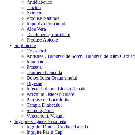
Antidiabetice
Tincturi
Extracte
Produse Naturale
Impotriva Fumatului
Aloe Vera
Condimente, mirodenii
Produse Apicole
Suplimente
Colesterol
Antistres , Tulburari de Somn, Tulburari de Ritm Cardiac
Imunitate
Prostata
Tonifiere Generala
Detoxifierea Organismului
Digestie
Infectii Urinare, Litiaza Renala
Afectiuni Osteoarticulare
Produse cu Lactoferina
Terapia Diabetului
Seminte, Nuci
Vegetarieni, Vegani
Ingrijire si Igiena Personala
Ingrijire Dinti si Cavitate Bucala
Ingrijire Par si Cap