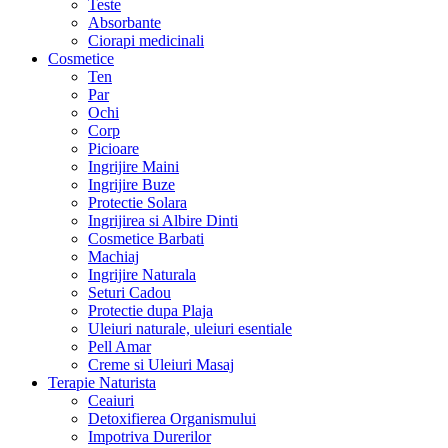
Teste
Absorbante
Ciorapi medicinali
Cosmetice
Ten
Par
Ochi
Corp
Picioare
Ingrijire Maini
Ingrijire Buze
Protectie Solara
Ingrijirea si Albire Dinti
Cosmetice Barbati
Machiaj
Ingrijire Naturala
Seturi Cadou
Protectie dupa Plaja
Uleiuri naturale, uleiuri esentiale
Pell Amar
Creme si Uleiuri Masaj
Terapie Naturista
Ceaiuri
Detoxifierea Organismului
Impotriva Durerilor