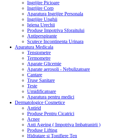
Ingrijire Picioare
Ingrijire Corp
Aparatura Ingrijire Personala
Ingrijire Unghii
Igiena Urechii
Produse Impotriva Sforaitului
Antiperspirante
Scutece Incontinenta Urinara
Aparatura Medicala
Tensiometre
Termometre
Aparate Glicemie
Aparate aerosoli - Nebulizatoare
Cantare
Truse Sanitare
Teste
Umidificatoare
Aparatura pentru medici
Dermatologice Cosmetice
Antirid
Produse Pentru Cicatrici
Acnee
Anti Ageing ( Impotriva Imbatranirii )
Produse Lifting
Hidratare si Tonifiere Ten