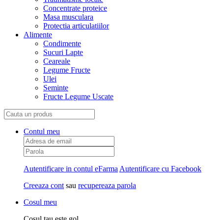
Concentrate proteice
Masa musculara
Protectia articulatiilor
Alimente
Condimente
Sucuri Lapte
Ceareale
Legume Fructe
Ulei
Seminte
Fructe Legume Uscate
Contul meu
Autentificare in contul eFarma
Autentificare cu Facebook
Creeaza cont
sau
recupereaza parola
Cosul meu
Cosul tau este gol