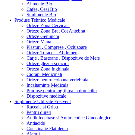
Alimente Bio
Cafea, Ceai Bio
Suplimente Bio
Produse Tehnico Medicale
Orteze Zona Cervicala
Orteze Zona Brat Cot Antebrat
Orteze Genunchi
Orteze Mana
Plasturi , Comprese , Ocluzoare
Orteze Torace si Abdomen
Carje , Bastoane , Dispozitive de Mers
Orteze glezna si picior
Orteza Zona Inghinala
Ciorapi Medicinali
Orteze pentru coloana vertebrala
Incaltaminte Medicala
Produse pentru ingrijirea la domiciliu
Dispozitive medicale
Suplimente Utilizate Frecvent
Raceala si Gripa
Pentru dureri
Antiinfectioase si Antimicotice Ginecologice
Antiacide
Constipatie Flatulenta
Alergii