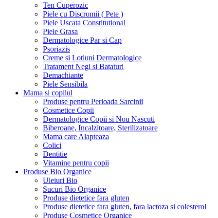
Ten Cuperozic
Piele cu Discromii ( Pete )
Piele Uscata Constitutional
Piele Grasa
Dermatologice Par si Cap
Psoriazis
Creme si Lotiuni Dermatologice
Tratament Negi si Bataturi
Demachiante
Piele Sensibila
Mama si copilul
Produse pentru Perioada Sarcinii
Cosmetice Copii
Dermatologice Copii si Nou Nascuti
Biberoane, Incalzitoare, Sterilizatoare
Mama care Alapteaza
Colici
Dentitie
Vitamine pentru copii
Produse Bio Organice
Uleiuri Bio
Sucuri Bio Organice
Produse dietetice fara gluten
Produse dietetice fara gluten, fara lactoza si colesterol
Produse Cosmetice Organice