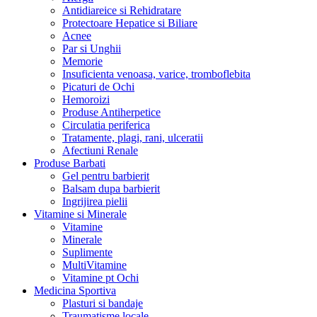
Antidiareice si Rehidratare
Protectoare Hepatice si Biliare
Acnee
Par si Unghii
Memorie
Insuficienta venoasa, varice, tromboflebita
Picaturi de Ochi
Hemoroizi
Produse Antiherpetice
Circulatia periferica
Tratamente, plagi, rani, ulceratii
Afectiuni Renale
Produse Barbati
Gel pentru barbierit
Balsam dupa barbierit
Ingrijirea pielii
Vitamine si Minerale
Vitamine
Minerale
Suplimente
MultiVitamine
Vitamine pt Ochi
Medicina Sportiva
Plasturi si bandaje
Traumatisme locale