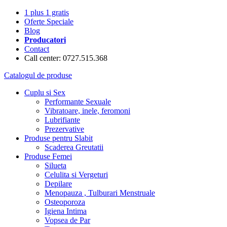
1 plus 1 gratis
Oferte Speciale
Blog
Producatori
Contact
Call center: 0727.515.368
Catalogul de produse
Cuplu si Sex
Performante Sexuale
Vibratoare, inele, feromoni
Lubrifiante
Prezervative
Produse pentru Slabit
Scaderea Greutatii
Produse Femei
Silueta
Celulita si Vergeturi
Depilare
Menopauza , Tulburari Menstruale
Osteoporoza
Igiena Intima
Vopsea de Par