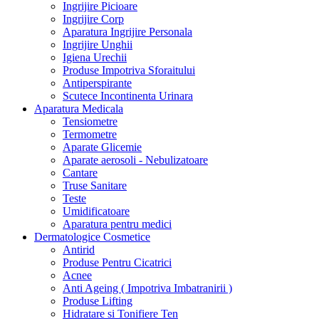
Ingrijire Picioare
Ingrijire Corp
Aparatura Ingrijire Personala
Ingrijire Unghii
Igiena Urechii
Produse Impotriva Sforaitului
Antiperspirante
Scutece Incontinenta Urinara
Aparatura Medicala
Tensiometre
Termometre
Aparate Glicemie
Aparate aerosoli - Nebulizatoare
Cantare
Truse Sanitare
Teste
Umidificatoare
Aparatura pentru medici
Dermatologice Cosmetice
Antirid
Produse Pentru Cicatrici
Acnee
Anti Ageing ( Impotriva Imbatranirii )
Produse Lifting
Hidratare si Tonifiere Ten