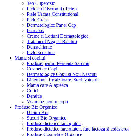
Ten Cuperozic
Piele cu Discromii ( Pete )
Piele Uscata Constitutional
Piele Grasa
Dermatologice Par si Cap
Psoriazis
Creme si Lotiuni Dermatologice
Tratament Negi si Bataturi
Demachiante
Piele Sensibila
Mama si copilul
Produse pentru Perioada Sarcinii
Cosmetice Copii
Dermatologice Copii si Nou Nascuti
Biberoane, Incalzitoare, Sterilizatoare
Mama care Alapteaza
Colici
Dentitie
Vitamine pentru copii
Produse Bio Organice
Uleiuri Bio
Sucuri Bio Organice
Produse dietetice fara gluten
Produse dietetice fara gluten, fara lactoza si colesterol
Produse Cosmetice Organice