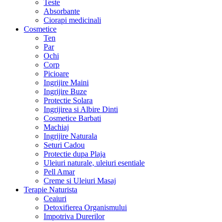
Teste
Absorbante
Ciorapi medicinali
Cosmetice
Ten
Par
Ochi
Corp
Picioare
Ingrijire Maini
Ingrijire Buze
Protectie Solara
Ingrijirea si Albire Dinti
Cosmetice Barbati
Machiaj
Ingrijire Naturala
Seturi Cadou
Protectie dupa Plaja
Uleiuri naturale, uleiuri esentiale
Pell Amar
Creme si Uleiuri Masaj
Terapie Naturista
Ceaiuri
Detoxifierea Organismului
Impotriva Durerilor