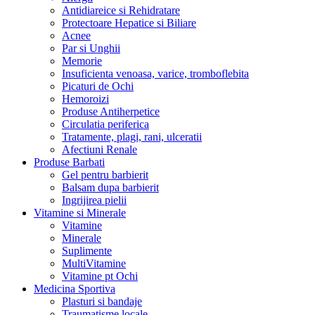
Antidiareice si Rehidratare
Protectoare Hepatice si Biliare
Acnee
Par si Unghii
Memorie
Insuficienta venoasa, varice, tromboflebita
Picaturi de Ochi
Hemoroizi
Produse Antiherpetice
Circulatia periferica
Tratamente, plagi, rani, ulceratii
Afectiuni Renale
Produse Barbati
Gel pentru barbierit
Balsam dupa barbierit
Ingrijirea pielii
Vitamine si Minerale
Vitamine
Minerale
Suplimente
MultiVitamine
Vitamine pt Ochi
Medicina Sportiva
Plasturi si bandaje
Traumatisme locale