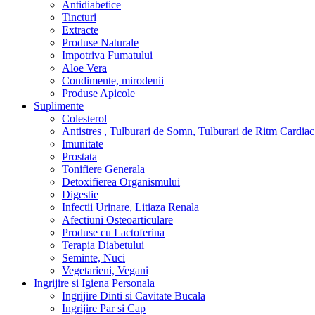
Antidiabetice
Tincturi
Extracte
Produse Naturale
Impotriva Fumatului
Aloe Vera
Condimente, mirodenii
Produse Apicole
Suplimente
Colesterol
Antistres , Tulburari de Somn, Tulburari de Ritm Cardiac
Imunitate
Prostata
Tonifiere Generala
Detoxifierea Organismului
Digestie
Infectii Urinare, Litiaza Renala
Afectiuni Osteoarticulare
Produse cu Lactoferina
Terapia Diabetului
Seminte, Nuci
Vegetarieni, Vegani
Ingrijire si Igiena Personala
Ingrijire Dinti si Cavitate Bucala
Ingrijire Par si Cap