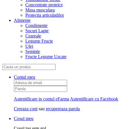
Concentrate proteice
Masa musculara
Protectia articulatiilor
Alimente
Condimente
Sucuri Lapte
Ceareale
Legume Fructe
Ulei
Seminte
Fructe Legume Uscate
Contul meu
Autentificare in contul eFarma
Autentificare cu Facebook
Creeaza cont
sau
recupereaza parola
Cosul meu
Cosul tau este gol