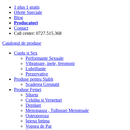
1 plus 1 gratis
Oferte Speciale
Blog
Producatori
Contact
Call center: 0727.515.368
Catalogul de produse
Cuplu si Sex
Performante Sexuale
Vibratoare, inele, feromoni
Lubrifiante
Prezervative
Produse pentru Slabit
Scaderea Greutatii
Produse Femei
Silueta
Celulita si Vergeturi
Depilare
Menopauza , Tulburari Menstruale
Osteoporoza
Igiena Intima
Vopsea de Par