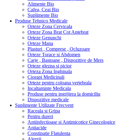
Alimente Bio
Cafea, Ceai Bio
Suplimente Bio
Produse Tehnico Medicale
Orteze Zona Cervicala
Orteze Zona Brat Cot Antebrat
Orteze Genunchi
Orteze Mana
Plasturi , Comprese , Ocluzoare
Orteze Torace si Abdomen
Carje , Bastoane , Dispozitive de Mers
Orteze glezna si picior
Orteza Zona Inghinala
Ciorapi Medicinali
Orteze pentru coloana vertebrala
Incaltaminte Medicala
Produse pentru ingrijirea la domiciliu
Dispozitive medicale
Suplimente Utilizate Frecvent
Raceala si Gripa
Pentru dureri
Antiinfectioase si Antimicotice Ginecologice
Antiacide
Constipatie Flatulenta
Alergii