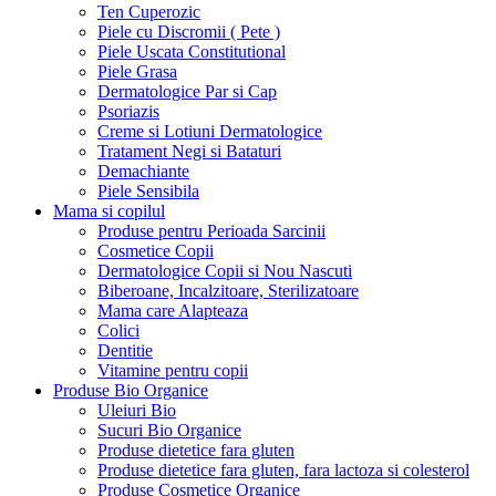
Ten Cuperozic
Piele cu Discromii ( Pete )
Piele Uscata Constitutional
Piele Grasa
Dermatologice Par si Cap
Psoriazis
Creme si Lotiuni Dermatologice
Tratament Negi si Bataturi
Demachiante
Piele Sensibila
Mama si copilul
Produse pentru Perioada Sarcinii
Cosmetice Copii
Dermatologice Copii si Nou Nascuti
Biberoane, Incalzitoare, Sterilizatoare
Mama care Alapteaza
Colici
Dentitie
Vitamine pentru copii
Produse Bio Organice
Uleiuri Bio
Sucuri Bio Organice
Produse dietetice fara gluten
Produse dietetice fara gluten, fara lactoza si colesterol
Produse Cosmetice Organice