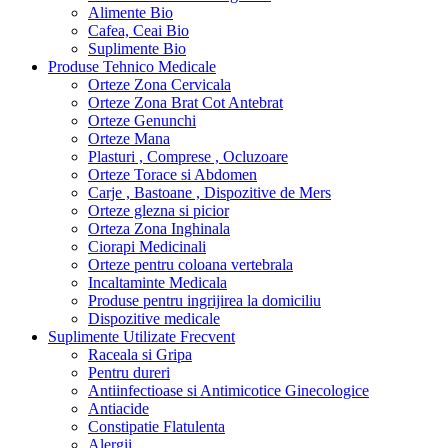
Alimente Bio
Cafea, Ceai Bio
Suplimente Bio
Produse Tehnico Medicale
Orteze Zona Cervicala
Orteze Zona Brat Cot Antebrat
Orteze Genunchi
Orteze Mana
Plasturi , Comprese , Ocluzoare
Orteze Torace si Abdomen
Carje , Bastoane , Dispozitive de Mers
Orteze glezna si picior
Orteza Zona Inghinala
Ciorapi Medicinali
Orteze pentru coloana vertebrala
Incaltaminte Medicala
Produse pentru ingrijirea la domiciliu
Dispozitive medicale
Suplimente Utilizate Frecvent
Raceala si Gripa
Pentru dureri
Antiinfectioase si Antimicotice Ginecologice
Antiacide
Constipatie Flatulenta
Alergii