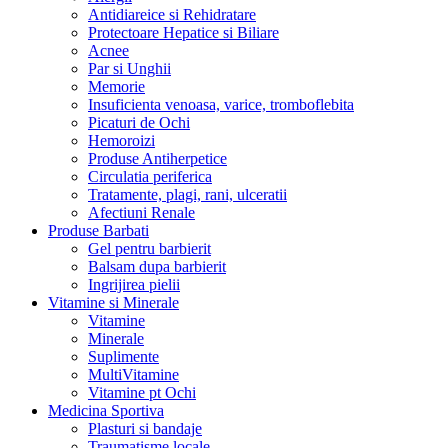
Antidiareice si Rehidratare
Protectoare Hepatice si Biliare
Acnee
Par si Unghii
Memorie
Insuficienta venoasa, varice, tromboflebita
Picaturi de Ochi
Hemoroizi
Produse Antiherpetice
Circulatia periferica
Tratamente, plagi, rani, ulceratii
Afectiuni Renale
Produse Barbati
Gel pentru barbierit
Balsam dupa barbierit
Ingrijirea pielii
Vitamine si Minerale
Vitamine
Minerale
Suplimente
MultiVitamine
Vitamine pt Ochi
Medicina Sportiva
Plasturi si bandaje
Traumatisme locale