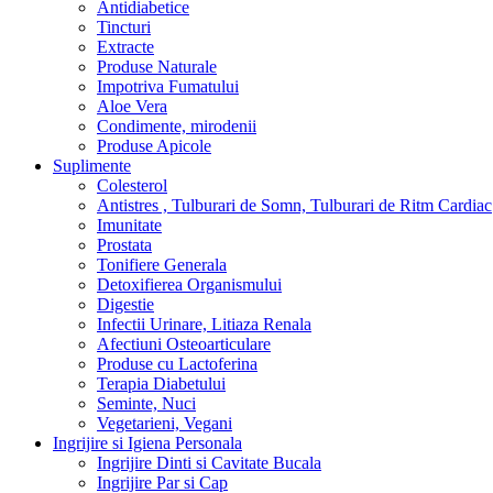
Antidiabetice
Tincturi
Extracte
Produse Naturale
Impotriva Fumatului
Aloe Vera
Condimente, mirodenii
Produse Apicole
Suplimente
Colesterol
Antistres , Tulburari de Somn, Tulburari de Ritm Cardiac
Imunitate
Prostata
Tonifiere Generala
Detoxifierea Organismului
Digestie
Infectii Urinare, Litiaza Renala
Afectiuni Osteoarticulare
Produse cu Lactoferina
Terapia Diabetului
Seminte, Nuci
Vegetarieni, Vegani
Ingrijire si Igiena Personala
Ingrijire Dinti si Cavitate Bucala
Ingrijire Par si Cap