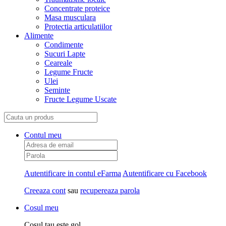
Concentrate proteice
Masa musculara
Protectia articulatiilor
Alimente
Condimente
Sucuri Lapte
Ceareale
Legume Fructe
Ulei
Seminte
Fructe Legume Uscate
Contul meu
Autentificare in contul eFarma
Autentificare cu Facebook
Creeaza cont
sau
recupereaza parola
Cosul meu
Cosul tau este gol