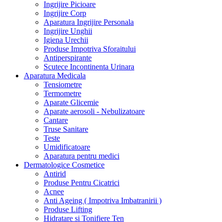
Ingrijire Picioare
Ingrijire Corp
Aparatura Ingrijire Personala
Ingrijire Unghii
Igiena Urechii
Produse Impotriva Sforaitului
Antiperspirante
Scutece Incontinenta Urinara
Aparatura Medicala
Tensiometre
Termometre
Aparate Glicemie
Aparate aerosoli - Nebulizatoare
Cantare
Truse Sanitare
Teste
Umidificatoare
Aparatura pentru medici
Dermatologice Cosmetice
Antirid
Produse Pentru Cicatrici
Acnee
Anti Ageing ( Impotriva Imbatranirii )
Produse Lifting
Hidratare si Tonifiere Ten