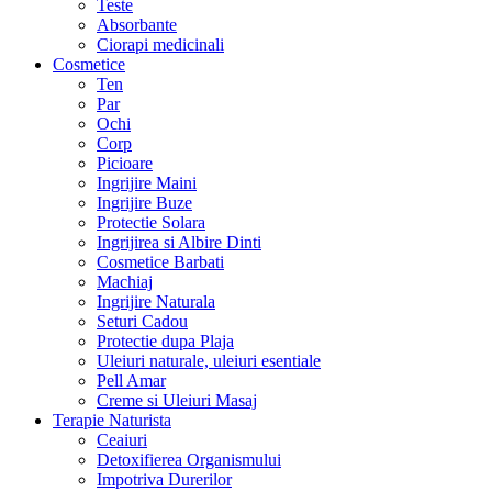
Teste
Absorbante
Ciorapi medicinali
Cosmetice
Ten
Par
Ochi
Corp
Picioare
Ingrijire Maini
Ingrijire Buze
Protectie Solara
Ingrijirea si Albire Dinti
Cosmetice Barbati
Machiaj
Ingrijire Naturala
Seturi Cadou
Protectie dupa Plaja
Uleiuri naturale, uleiuri esentiale
Pell Amar
Creme si Uleiuri Masaj
Terapie Naturista
Ceaiuri
Detoxifierea Organismului
Impotriva Durerilor