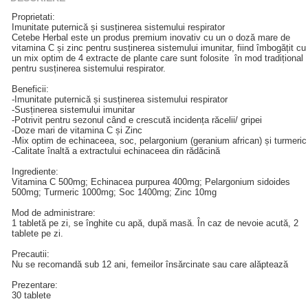
Proprietati:
Imunitate puternică și susținerea sistemului respirator
Cetebe Herbal este un produs premium inovativ cu un o doză mare de
vitamina C și zinc pentru susținerea sistemului imunitar, fiind îmbogățit cu
un mix optim de 4 extracte de plante care sunt folosite în mod tradițional
pentru susținerea sistemului respirator.
Beneficii:
-Imunitate puternică și susținerea sistemului respirator
-Susținerea sistemului imunitar
-Potrivit pentru sezonul când e crescută incidența răcelii/ gripei
-Doze mari de vitamina C și Zinc
-Mix optim de echinaceea, soc, pelargonium (geranium african) și turmeric
-Calitate înaltă a extractului echinaceea din rădăcină
Ingrediente:
Vitamina C 500mg; Echinacea purpurea 400mg; Pelargonium sidoides
500mg; Turmeric 1000mg; Soc 1400mg; Zinc 10mg
Mod de administrare:
1 tabletă pe zi, se înghite cu apă, după masă. În caz de nevoie acută, 2
tablete pe zi.
Precautii:
Nu se recomandă sub 12 ani, femeilor însărcinate sau care alăptează
Prezentare:
30 tablete