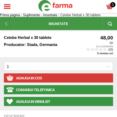
0
Prima pagina
-
Suplimente
-
Imunitate
- Cetebe Herbal x 30 tablete
IMUNITATE
48,00
Cetebe Herbal x 30 tablete
lei
Producator:
Stada, Germania
La comanda
0
/5
0
review-uri
ADAUGA IN COS
COMANDA TELEFONICA
ADAUGA IN WISHLIST
DESCRIERE