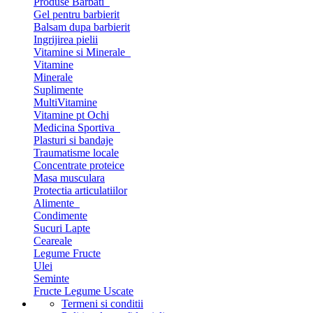
Produse Barbati
Gel pentru barbierit
Balsam dupa barbierit
Ingrijirea pielii
Vitamine si Minerale
Vitamine
Minerale
Suplimente
MultiVitamine
Vitamine pt Ochi
Medicina Sportiva
Plasturi si bandaje
Traumatisme locale
Concentrate proteice
Masa musculara
Protectia articulatiilor
Alimente
Condimente
Sucuri Lapte
Ceareale
Legume Fructe
Ulei
Seminte
Fructe Legume Uscate
Termeni si conditii