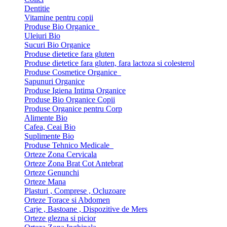
Dentitie
Vitamine pentru copii
Produse Bio Organice
Uleiuri Bio
Sucuri Bio Organice
Produse dietetice fara gluten
Produse dietetice fara gluten, fara lactoza si colesterol
Produse Cosmetice Organice
Sapunuri Organice
Produse Igiena Intima Organice
Produse Bio Organice Copii
Produse Organice pentru Corp
Alimente Bio
Cafea, Ceai Bio
Suplimente Bio
Produse Tehnico Medicale
Orteze Zona Cervicala
Orteze Zona Brat Cot Antebrat
Orteze Genunchi
Orteze Mana
Plasturi , Comprese , Ocluzoare
Orteze Torace si Abdomen
Carje , Bastoane , Dispozitive de Mers
Orteze glezna si picior