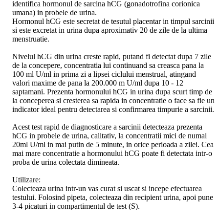
identifica hormonul de sarcina hCG (gonadotrofina corionica
umana) in probele de urina.
Hormonul hCG este secretat de tesutul placentar in timpul sarcinii
si este excretat in urina dupa aproximativ 20 de zile de la ultima
menstruatie.
Nivelul hCG din urina creste rapid, putand fi detectat dupa 7 zile
de la concepere, concentratia lui continuand sa creasca pana la
100 ml U/ml in prima zi a lipsei ciclului menstrual, atingand
valori maxime de pana la 200.000 m U/ml dupa 10 - 12
saptamani. Prezenta hormonului hCG in urina dupa scurt timp de
la conceperea si cresterea sa rapida in concentratie o face sa fie un
indicator ideal pentru detectarea si confirmarea timpurie a sarcinii.
Acest test rapid de diagnosticare a sarcinii detecteaza prezenta
hCG in probele de urina, calitativ, la concentratii mici de numai
20ml U/ml in mai putin de 5 minute, in orice perioada a zilei. Cea
mai mare concentratie a hormonului hCG poate fi detectata intr-o
proba de urina colectata dimineata.
Utilizare:
Colecteaza urina intr-un vas curat si uscat si incepe efectuarea
testului. Folosind pipeta, colecteaza din recipient urina, apoi pune
3-4 picaturi in compartimentul de test (S).