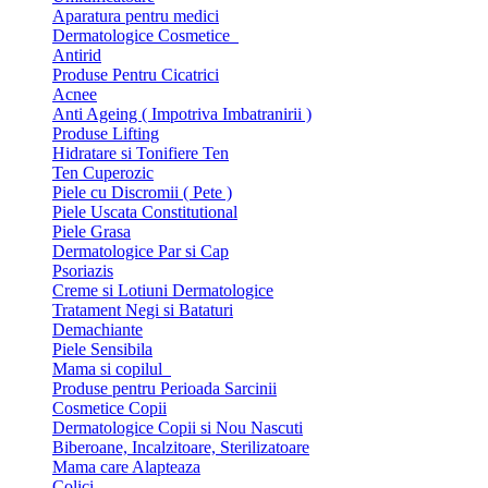
Aparatura pentru medici
Dermatologice Cosmetice
Antirid
Produse Pentru Cicatrici
Acnee
Anti Ageing ( Impotriva Imbatranirii )
Produse Lifting
Hidratare si Tonifiere Ten
Ten Cuperozic
Piele cu Discromii ( Pete )
Piele Uscata Constitutional
Piele Grasa
Dermatologice Par si Cap
Psoriazis
Creme si Lotiuni Dermatologice
Tratament Negi si Bataturi
Demachiante
Piele Sensibila
Mama si copilul
Produse pentru Perioada Sarcinii
Cosmetice Copii
Dermatologice Copii si Nou Nascuti
Biberoane, Incalzitoare, Sterilizatoare
Mama care Alapteaza
Colici