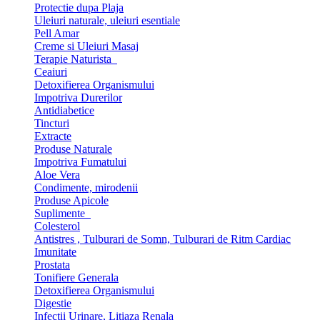
Protectie dupa Plaja
Uleiuri naturale, uleiuri esentiale
Pell Amar
Creme si Uleiuri Masaj
Terapie Naturista
Ceaiuri
Detoxifierea Organismului
Impotriva Durerilor
Antidiabetice
Tincturi
Extracte
Produse Naturale
Impotriva Fumatului
Aloe Vera
Condimente, mirodenii
Produse Apicole
Suplimente
Colesterol
Antistres , Tulburari de Somn, Tulburari de Ritm Cardiac
Imunitate
Prostata
Tonifiere Generala
Detoxifierea Organismului
Digestie
Infectii Urinare, Litiaza Renala