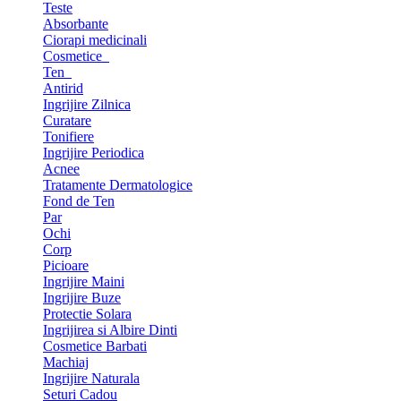
Teste
Absorbante
Ciorapi medicinali
Cosmetice
Ten
Antirid
Ingrijire Zilnica
Curatare
Tonifiere
Ingrijire Periodica
Acnee
Tratamente Dermatologice
Fond de Ten
Par
Ochi
Corp
Picioare
Ingrijire Maini
Ingrijire Buze
Protectie Solara
Ingrijirea si Albire Dinti
Cosmetice Barbati
Machiaj
Ingrijire Naturala
Seturi Cadou