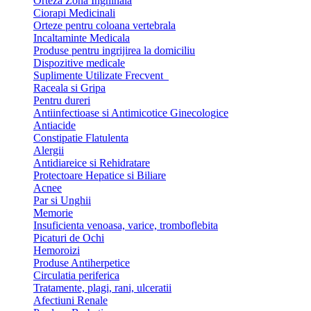
Orteza Zona Inghinala
Ciorapi Medicinali
Orteze pentru coloana vertebrala
Incaltaminte Medicala
Produse pentru ingrijirea la domiciliu
Dispozitive medicale
Suplimente Utilizate Frecvent
Raceala si Gripa
Pentru dureri
Antiinfectioase si Antimicotice Ginecologice
Antiacide
Constipatie Flatulenta
Alergii
Antidiareice si Rehidratare
Protectoare Hepatice si Biliare
Acnee
Par si Unghii
Memorie
Insuficienta venoasa, varice, tromboflebita
Picaturi de Ochi
Hemoroizi
Produse Antiherpetice
Circulatia periferica
Tratamente, plagi, rani, ulceratii
Afectiuni Renale