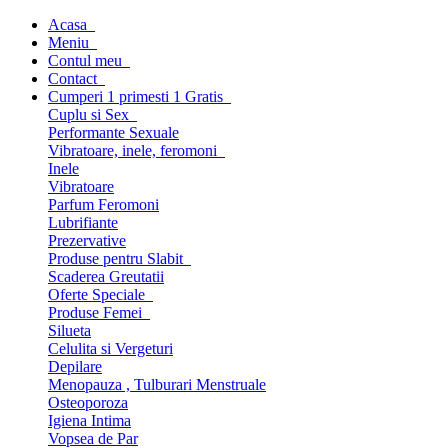
Acasa
Meniu
Contul meu
Contact
Cumperi 1 primesti 1 Gratis
Cuplu si Sex
Performante Sexuale
Vibratoare, inele, feromoni
Inele
Vibratoare
Parfum Feromoni
Lubrifiante
Prezervative
Produse pentru Slabit
Scaderea Greutatii
Oferte Speciale
Produse Femei
Silueta
Celulita si Vergeturi
Depilare
Menopauza , Tulburari Menstruale
Osteoporoza
Igiena Intima
Vopsea de Par