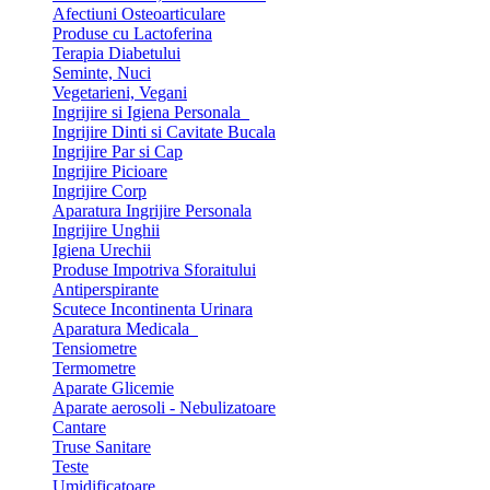
Afectiuni Osteoarticulare
Produse cu Lactoferina
Terapia Diabetului
Seminte, Nuci
Vegetarieni, Vegani
Ingrijire si Igiena Personala
Ingrijire Dinti si Cavitate Bucala
Ingrijire Par si Cap
Ingrijire Picioare
Ingrijire Corp
Aparatura Ingrijire Personala
Ingrijire Unghii
Igiena Urechii
Produse Impotriva Sforaitului
Antiperspirante
Scutece Incontinenta Urinara
Aparatura Medicala
Tensiometre
Termometre
Aparate Glicemie
Aparate aerosoli - Nebulizatoare
Cantare
Truse Sanitare
Teste
Umidificatoare