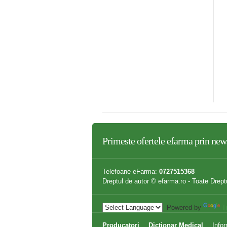
LCIU VEGETAL 20CPS, DVR
Zdrovit Magneziu+Vitamina
HARM
B6=MAXIMAG EFF
,48 lei
34,50 lei
Primeste ofertele
efarma
prin news
Telefoane eFarma:
0727515368
Dreptul de autor © efarma.ro - Toate Drept
Powered by
T
Producatori
Dictionar Medical
Infor