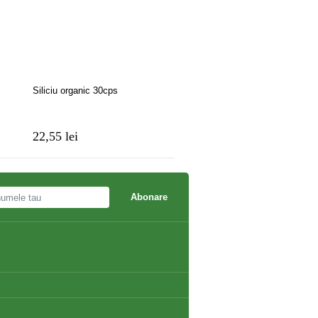
Siliciu organic 30cps
Osteocare Fizz Efervescent
portocala
22,55 lei
27,20 lei
30,00 lei
Abonare