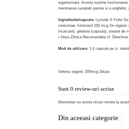
organismului. Acesta sustine functionarea n
mentinerea sanatatii parului si a unghiilor,
Ingrediente/capsula:
Lynside ® Forte Se+
cerevisiae, furnizand 200 mcg Se organic 
incarcare), gelatina (capsula), stearat de
• Doza Zilnica Recomandata cf. Directive
Mod de utilizare:
1-2 capsule pe zi, inain
Seleniu organic 200mcg 30cps.
Sunt 0 review-uri scrise
Momentan nu exista niciun review la acest
Din aceeasi categorie