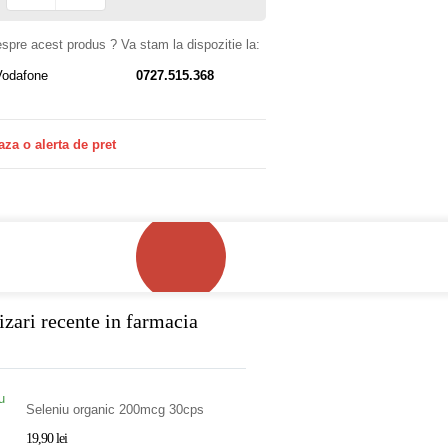
despre acest produs ? Va stam la dispozitie la:
Vodafone
0727.515.368
aza o alerta de pret
izari recente in farmacia
Seleniu organic 200mcg 30cps
19,90 lei