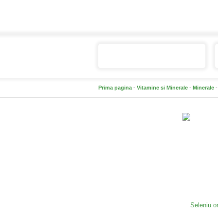
Catalogul de produse
Prima pagina
-
Vitamine si Minerale
-
Minerale
-