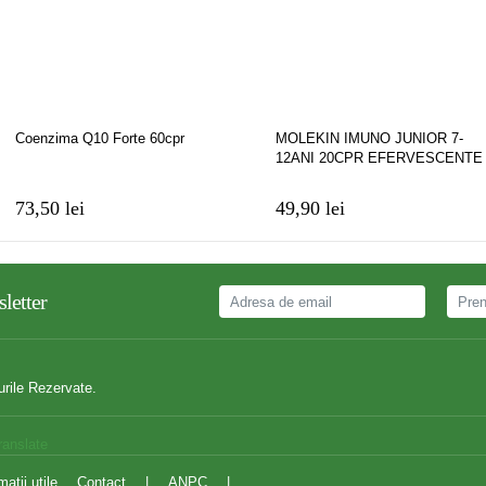
Coenzima Q10 Forte 60cpr
MOLEKIN IMUNO JUNIOR 7-
12ANI 20CPR EFERVESCENTE
73,50 lei
49,90 lei
letter
urile Rezervate.
ranslate
matii utile
Contact
|
ANPC
|