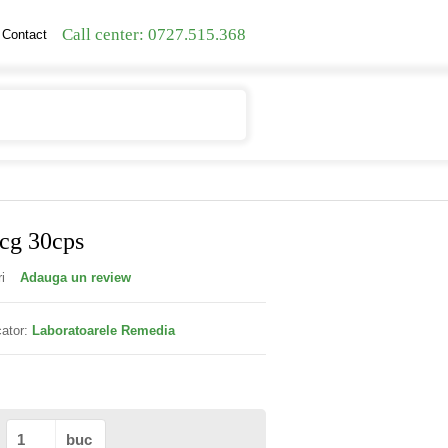
Call center: 0727.515.368
Contact
Contul meu
Cosul meu
cg 30cps
i
Adauga un review
ator:
Laboratoarele Remedia
buc