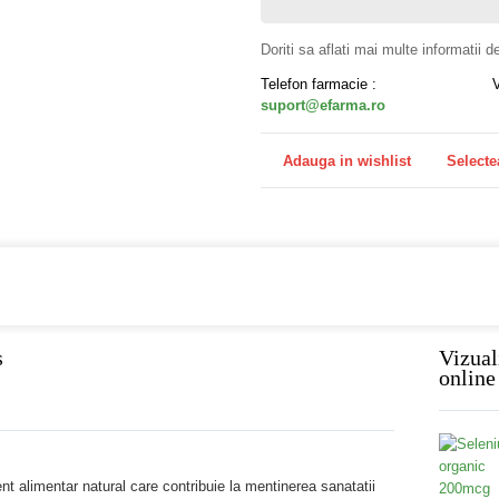
Doriti sa aflati mai multe informatii 
Telefon farmacie :
suport@efarma.ro
Adauga in wishlist
Selecte
a online eFarma si beneficiezi de transport gratuit!
s
Vizual
online
nt alimentar natural care contribuie la mentinerea sanatatii