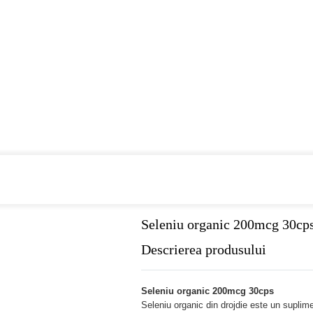
Cumpara de minim 299 lei
din farmaci
Seleniu organic 200mcg 30cp
Descrierea produsului
Seleniu organic 200mcg 30cps
Seleniu organic din drojdie este un suplime