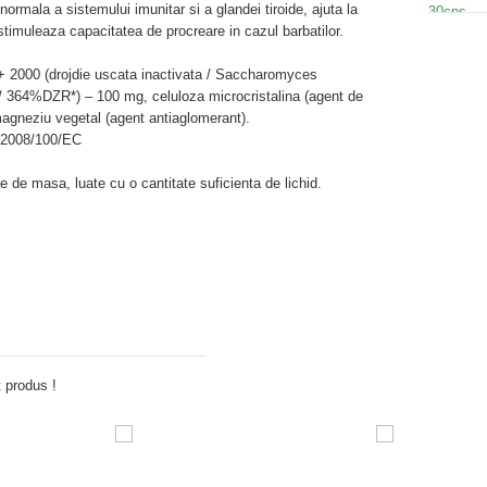
ormala a sistemului imunitar si a glandei tiroide, ajuta la
 stimuleaza capacitatea de procreare in cazul barbatilor.
 2000 (drojdie uscata inactivata / Saccharomyces
/ 364%DZR*) – 100 mg, celuloza microcristalina (agent de
 magneziu vegetal (agent antiaglomerant).
i 2008/100/EC
te de masa, luate cu o cantitate suficienta de lichid.
Adauga comentariu
 produs !