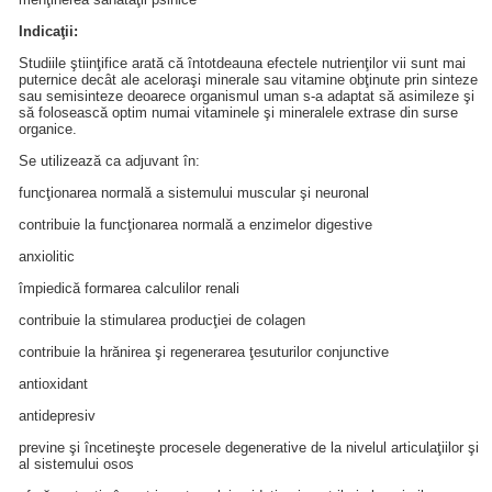
Indicaţii:
Studiile ştiinţifice arată că întotdeauna efectele nutrienţilor vii sunt mai
puternice decât ale aceloraşi minerale sau vitamine obţinute prin sinteze
sau semisinteze deoarece organismul uman s-a adaptat să asimileze şi
să folosească optim numai vitaminele şi mineralele extrase din surse
organice.
Se utilizează ca adjuvant în:
funcţionarea normală a sistemului muscular şi neuronal
contribuie la funcţionarea normală a enzimelor digestive
anxiolitic
împiedică formarea calculilor renali
contribuie la stimularea producţiei de colagen
contribuie la hrănirea şi regenerarea ţesuturilor conjunctive
antioxidant
antidepresiv
previne şi încetineşte procesele degenerative de la nivelul articulaţiilor şi
al sistemului osos