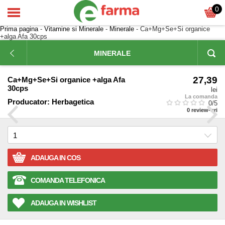
0
Prima pagina
-
Vitamine si Minerale
-
Minerale
- Ca+Mg+Se+Si organice
+alga Afa 30cps
MINERALE
27,39
Ca+Mg+Se+Si organice +alga Afa
30cps
lei
La comanda
Producator:
Herbagetica
0
/5
0
review-uri
ADAUGA IN COS
COMANDA TELEFONICA
ADAUGA IN WISHLIST