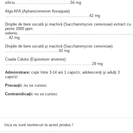
siliciu…………………........................54 mg
Alga AFA (Aphanizomenon flosaquae)
…………………………………………...................42 mg
Drojdie de bere uscată şi inactivă (Saccharomyces cerevisiae) extract cu
peste 2000 ppm
seleniu .................................................................................................
…42 mg
Drojdie de bere uscată şi inactivă (Saccharomyces cerevisiae)
…………….............................42 mg
Coada Calului (Equisetum arvense)
……………………………………………………….....29 mg
Administrare:
copii între 3-14 ani 1 caps/zi; adolescenţi şi adulţi 3
caps/zi
Precauţii:
nu se cunosc
Contraindicaţii:
nu se cunosc
Inca nu sunt review-uri la acest produs !