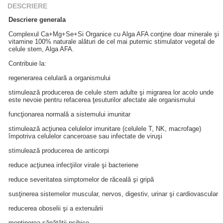
DESCRIERE
Descriere generala
Complexul Ca+Mg+Se+Si Organice cu Alga AFA conţine doar minerale şi
vitamine 100% naturale alături de cel mai puternic stimulator vegetal de
celule stem, Alga AFA.
Contribuie la:
regenerarea celulară a organismului
stimulează producerea de celule stem adulte şi migrarea lor acolo unde
este nevoie pentru refacerea ţesuturilor afectate ale organismului
funcţionarea normală a sistemului imunitar
stimulează acţiunea celulelor imunitare (celulele T, NK, macrofage)
împotriva celulelor canceroase sau infectate de viruşi
stimulează producerea de anticorpi
reduce acţiunea infecţiilor virale şi bacteriene
reduce severitatea simptomelor de răceală şi gripă
susţinerea sistemelor muscular, nervos, digestiv, urinar şi cardiovascular
reducerea oboselii şi a extenuării
menţinerea sănătăţii psihice