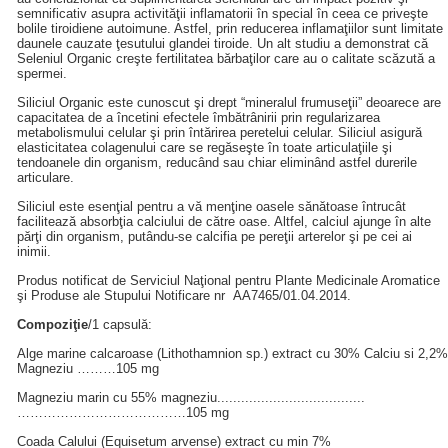
semnificativ asupra activităţii inflamatorii în special în ceea ce priveşte
bolile tiroidiene autoimune. Astfel, prin reducerea inflamaţiilor sunt limitate
daunele cauzate ţesutului glandei tiroide. Un alt studiu a demonstrat că
Seleniul Organic creşte fertilitatea bărbaţilor care au o calitate scăzută a
spermei.
Siliciul Organic este cunoscut şi drept “mineralul frumuseţii” deoarece are
capacitatea de a încetini efectele îmbătrânirii prin regularizarea
metabolismului celular şi prin întărirea peretelui celular. Siliciul asigură
elasticitatea colagenului care se regăseşte în toate articulaţiile şi
tendoanele din organism, reducând sau chiar eliminând astfel durerile
articulare.
Siliciul este esenţial pentru a vă menţine oasele sănătoase întrucât
facilitează absorbţia calciului de către oase. Altfel, calciul ajunge în alte
părţi din organism, putându-se calcifia pe pereţii arterelor şi pe cei ai
inimii.
Produs notificat de Serviciul Naţional pentru Plante Medicinale Aromatice
şi Produse ale Stupului Notificare nr AA7465/01.04.2014.
Compoziţie
/1 capsulă:
Alge marine calcaroase (Lithothamnion sp.) extract cu 30% Calciu si 2,2%
Magneziu ………105 mg
Magneziu marin cu 55% magneziu.....................................
…………………………………105 mg
Coada Calului (Equisetum arvense) extract cu min 7%