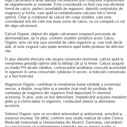
Alga calcaroasă a atras atenţia cercetătorilor prin conţinutul impresionant
de oligoelemente şi minerale. Este considerată ca fiind cea mai eficientă
formă de calciu, perfect asimilabilă de organism, datorită conţinutului de
magneziu şi fosfor, care ajută la metabolizarea calciului într-o formă
optimă. Chiar şi conţinutul de calciul din coaja stridiilor, care este
considerată una din cele mai bune surse de calciu, nu se compară cu cel
din alga calcaroasă.
Calciul Organic obţinut din algele calcaroase stopează procesele de
demineralizare, iar în plus, conform studiilor ştiinţifice acest Calciu
Organic este cel mai uşor asimilat de către organism şi, mai mult decât
atât, el este singurul care poate ameliora rapid bolile produse de deficitul
său.
În plus datorită efectului său asupra sistemului hormonal, calciul ajută la
menţinerea greutăţii optime atât la bărbaţi cât şi la femei. Calciul asigură
un mediu PH alcalin sănătos, contracarând aciditatea crescută acumulată
în oganism în urma consumării zahărului în exces, a mâncării conservate
şi a fast-food-ului.
Magneziul Organic contribuie la menţinerea bunei sănătăţi a sistemului
nervos, a dinţilor, muşchilor şi a oaselor (mai mult de jumătate din
cantitatea de magneziu din organism fiind depozitată în interiorul
acestora). În plus, este un bun detoxifiant, împiedicând acţiunea metalelor
grele şi a chimicalelor în organism, conducând ulterior la eliminarea
acestora.
Seleniul Organic este un excelent antioxidant şi antitumoral, activând şi
sistemul imunitar. De altfel, conform unui studiu realizat de către Clinica
Medicală Innenstadt şi Universitatea din Munich, Germania, cercetătorii
au concluzionat că suplimentarea seleniului are un impact pozitiv şi