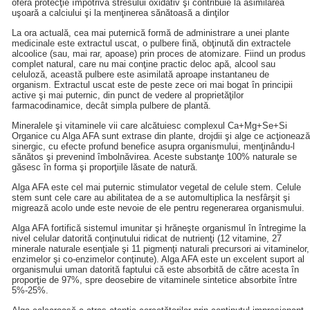
oferă protecţie împotriva stresului oxidativ şi contribuie la asimilarea
uşoară a calciului şi la menţinerea sănătoasă a dinţilor
La ora actuală, cea mai puternică formă de administrare a unei plante
medicinale este extractul uscat, o pulbere fină, obţinută din extractele
alcoolice (sau, mai rar, apoase) prin proces de atomizare. Fiind un produs
complet natural, care nu mai conţine practic deloc apă, alcool sau
celuloză, această pulbere este asimilată aproape instantaneu de
organism. Extractul uscat este de peste zece ori mai bogat în principii
active şi mai puternic, din punct de vedere al proprietăţilor
farmacodinamice, decât simpla pulbere de plantă.
Mineralele şi vitaminele vii care alcătuiesc complexul Ca+Mg+Se+Si
Organice cu Alga AFA sunt extrase din plante, drojdii şi alge ce acţionează
sinergic, cu efecte profund benefice asupra organismului, menţinându-l
sănătos şi prevenind îmbolnăvirea. Aceste substanţe 100% naturale se
găsesc în forma şi proporţiile lăsate de natură.
Alga AFA este cel mai puternic stimulator vegetal de celule stem. Celule
stem sunt cele care au abilitatea de a se automultiplica la nesfârşit şi
migrează acolo unde este nevoie de ele pentru regenerarea organismului.
Alga AFA fortifică sistemul imunitar şi hrăneşte organismul în întregime la
nivel celular datorită conţinutului ridicat de nutrienţi (12 vitamine, 27
minerale naturale esenţiale şi 11 pigmenţi naturali precursori ai vitaminelor,
enzimelor şi co-enzimelor conţinute). Alga AFA este un excelent suport al
organismului uman datorită faptului că este absorbită de către acesta în
proporţie de 97%, spre deosebire de vitaminele sintetice absorbite între
5%-25%.