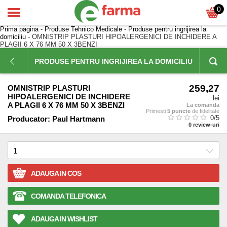
0
Prima pagina
-
Produse Tehnico Medicale
-
Produse pentru ingrijirea la
domiciliu
- OMNISTRIP PLASTURI HIPOALERGENICI DE INCHIDERE A
PLAGII 6 X 76 MM 50 X 3BENZI
PRODUSE PENTRU INGRIJIREA LA DOMICILIU
259,27
OMNISTRIP PLASTURI
HIPOALERGENICI DE INCHIDERE
lei
A PLAGII 6 X 76 MM 50 X 3BENZI
La comanda
Primesti
5 puncte
de fidelitate
0
/5
Producator:
Paul Hartmann
0
review-uri
ADAUGA IN COS
COMANDA TELEFONICA
ADAUGA IN WISHLIST