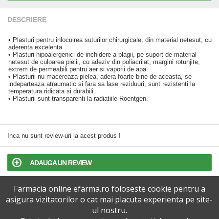
DESCRIERE
• Plasturi pentru inlocuirea suturilor chirurgicale, din material netesut, cu
aderenta excelenta
• Plasturi hipoalergenici de inchidere a plagii, pe suport de material
netesut de culoarea pielii, cu adeziv din poliacrilat, margini rotunjite,
extrem de permeabili pentru aer si vaporii de apa.
• Plasturii nu macereaza pielea, adera foarte bine de aceasta, se
indeparteaza atraumatic si fara sa lase reziduuri, sunt rezistenti la
temperatura ridicata si durabili.
• Plasturii sunt transparenti la radiatiile Roentgen.
Inca nu sunt review-uri la acest produs !
ADAUGA UN REVIEW
Farmacia online efarma.ro foloseste cookie pentru a
TERMENI SI CONDITII
asigura vizitatorilor o cat mai placuta experienta pe site-
ul nostru.
POLITICA DE CONFIDENTIALITATE