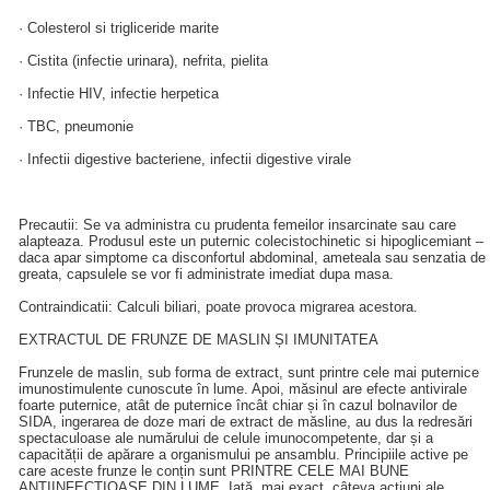
· Colesterol si trigliceride marite
· Cistita (infectie urinara), nefrita, pielita
· Infectie HIV, infectie herpetica
· TBC, pneumonie
· Infectii digestive bacteriene, infectii digestive virale
Precautii: Se va administra cu prudenta femeilor insarcinate sau care
alapteaza. Produsul este un puternic colecistochinetic si hipoglicemiant –
daca apar simptome ca disconfortul abdominal, ameteala sau senzatia de
greata, capsulele se vor fi administrate imediat dupa masa.
Contraindicatii: Calculi biliari, poate provoca migrarea acestora.
EXTRACTUL DE FRUNZE DE MASLIN ȘI IMUNITATEA
Frunzele de maslin, sub forma de extract, sunt printre cele mai puternice
imunostimulente cunoscute în lume. Apoi, măsinul are efecte antivirale
foarte puternice, atât de puternice încât chiar și în cazul bolnavilor de
SIDA, ingerarea de doze mari de extract de măsline, au dus la redresări
spectaculoase ale numărului de celule imunocompetente, dar și a
capacității de apărare a organismului pe ansamblu. Principiile active pe
care aceste frunze le conțin sunt PRINTRE CELE MAI BUNE
ANTIINFECȚIOASE DIN LUME. Iată, mai exact, câteva acțiuni ale