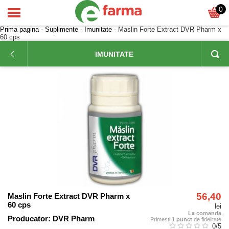
0
Prima pagina
-
Suplimente
-
Imunitate
- Maslin Forte Extract DVR Pharm x
60 cps
IMUNITATE
56,40
Maslin Forte Extract DVR Pharm x
60 cps
lei
La comanda
Producator:
DVR Pharm
Primesti
1 punct
de fidelitate
0
/5