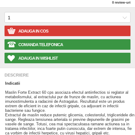
0
review-uri
ADAUGA IN COS
COMANDA TELEFONICA
ADAUGA IN WISHLIST
DESCRIERE
Indicatii
Maslin Forte Extract 60 cps asociaza efectul antiinfectios si reglator al
metabolismului, al extractului pur de frunze de maslin, cu actiunea
imunostimulenta a radacinii de Astragalus. Rezultatul este un produs
extrem de eficient in caz de infectii gripale, ca adjuvant in infectii
bacteriene sau fungice.
Extractul de maslin reduce puternic glicemia, colesterolul, trigliceridele din
sange. Regleaza tensiunea arteriala si previne depunerile de grasimi pe
vasele de sange. Totusi, cea mai spectaculoasa ramane actiunea sa in
tratarea infectiilor, inca foarte putin cunoscuta, dar extrem de intensa, fie
ca vorbim de infectii herpetice, cu virusi hepatici, gripali etc.