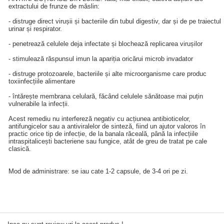
extractului de frunze de măslin:
- distruge direct virușii și bacteriile din tubul digestiv, dar și de pe traiectul
urinar și respirator.
- penetrează celulele deja infectate și blochează replicarea virușilor
- stimulează răspunsul imun la apariția oricărui microb invadator
- distruge protozoarele, bacteriile și alte microorganisme care produc
toxiinfecțiile alimentare
- întărește membrana celulară, făcând celulele sănătoase mai puțin
vulnerabile la infecții.
Acest remediu nu interfereză negativ cu acțiunea antibioticelor,
antifungicelor sau a antiviralelor de sinteză, fiind un ajutor valoros în
practic orice tip de infecție, de la banala răceală, până la infecțiile
intraspitalicești bacteriene sau fungice, atât de greu de tratat pe cale
clasică.
Mod de administrare: se iau cate 1-2 capsule, de 3-4 ori pe zi.