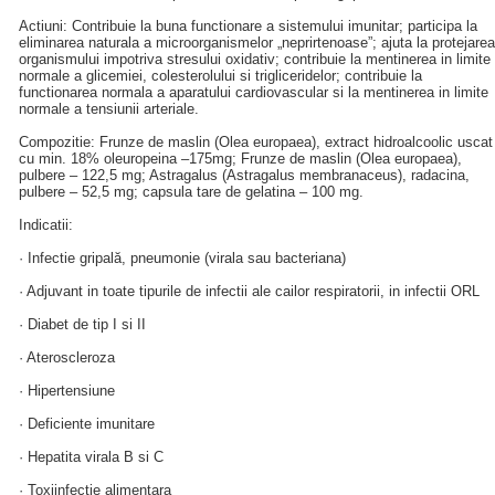
Actiuni: Contribuie la buna functionare a sistemului imunitar; participa la
eliminarea naturala a microorganismelor „neprirtenoase”; ajuta la protejarea
organismului impotriva stresului oxidativ; contribuie la mentinerea in limite
normale a glicemiei, colesterolului si trigliceridelor; contribuie la
functionarea normala a aparatului cardiovascular si la mentinerea in limite
normale a tensiunii arteriale.
Compozitie: Frunze de maslin (Olea europaea), extract hidroalcoolic uscat
cu min. 18% oleuropeina –175mg; Frunze de maslin (Olea europaea),
pulbere – 122,5 mg; Astragalus (Astragalus membranaceus), radacina,
pulbere – 52,5 mg; capsula tare de gelatina – 100 mg.
Indicatii:
· Infectie gripală, pneumonie (virala sau bacteriana)
· Adjuvant in toate tipurile de infectii ale cailor respiratorii, in infectii ORL
· Diabet de tip I si II
· Ateroscleroza
· Hipertensiune
· Deficiente imunitare
· Hepatita virala B si C
· Toxiinfectie alimentara