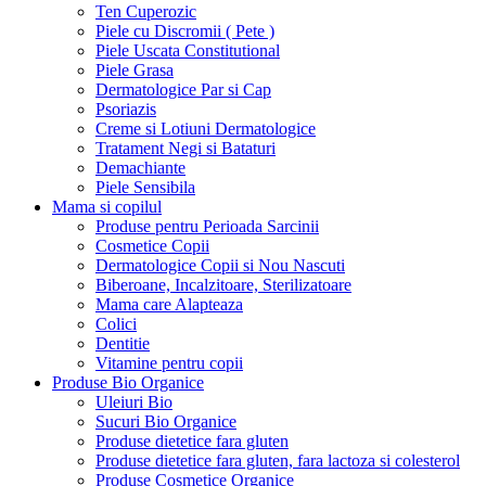
Ten Cuperozic
Piele cu Discromii ( Pete )
Piele Uscata Constitutional
Piele Grasa
Dermatologice Par si Cap
Psoriazis
Creme si Lotiuni Dermatologice
Tratament Negi si Bataturi
Demachiante
Piele Sensibila
Mama si copilul
Produse pentru Perioada Sarcinii
Cosmetice Copii
Dermatologice Copii si Nou Nascuti
Biberoane, Incalzitoare, Sterilizatoare
Mama care Alapteaza
Colici
Dentitie
Vitamine pentru copii
Produse Bio Organice
Uleiuri Bio
Sucuri Bio Organice
Produse dietetice fara gluten
Produse dietetice fara gluten, fara lactoza si colesterol
Produse Cosmetice Organice