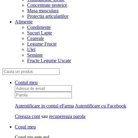
Concentrate proteice
Masa musculara
Protectia articulatiilor
Alimente
Condimente
Sucuri Lapte
Ceareale
Legume Fructe
Ulei
Seminte
Fructe Legume Uscate
Contul meu
Autentificare in contul eFarma
Autentificare cu Facebook
Creeaza cont
sau
recupereaza parola
Cosul meu
Cosul tau este gol