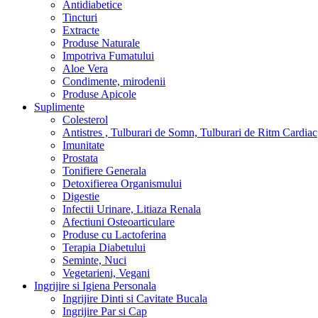
Antidiabetice
Tincturi
Extracte
Produse Naturale
Impotriva Fumatului
Aloe Vera
Condimente, mirodenii
Produse Apicole
Suplimente
Colesterol
Antistres , Tulburari de Somn, Tulburari de Ritm Cardiac
Imunitate
Prostata
Tonifiere Generala
Detoxifierea Organismului
Digestie
Infectii Urinare, Litiaza Renala
Afectiuni Osteoarticulare
Produse cu Lactoferina
Terapia Diabetului
Seminte, Nuci
Vegetarieni, Vegani
Ingrijire si Igiena Personala
Ingrijire Dinti si Cavitate Bucala
Ingrijire Par si Cap