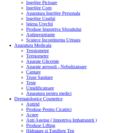
Ingrijire Picioare
Ingrijire Corp
Aparatura Ingrijire Personala
Ingrijire Unghii
Igiena Urechii
Produse Impotriva Sforaitului
Antiperspirante
Scutece Incontinenta Urinara
Aparatura Medicala
Tensiometre
Termometre
Aparate Glicemie
Aparate aerosoli - Nebulizatoare
Cantare
Truse Sanitare
Teste
Umidificatoare
Aparatura pentru medici
Dermatologice Cosmetice
Antirid
Produse Pentru Cicatrici
Acnee
Anti Ageing ( Impotriva Imbatranirii )
Produse Lifting
Hidratare si Tonifiere Ten