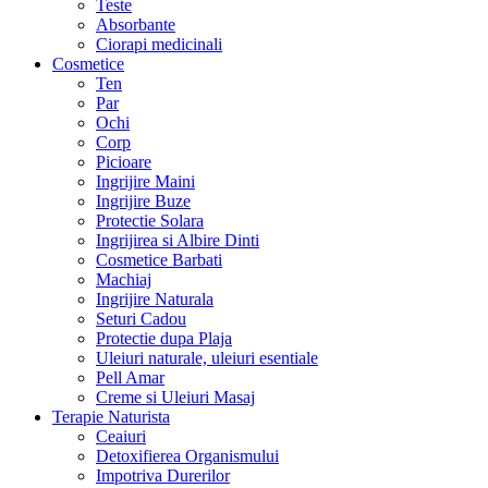
Teste
Absorbante
Ciorapi medicinali
Cosmetice
Ten
Par
Ochi
Corp
Picioare
Ingrijire Maini
Ingrijire Buze
Protectie Solara
Ingrijirea si Albire Dinti
Cosmetice Barbati
Machiaj
Ingrijire Naturala
Seturi Cadou
Protectie dupa Plaja
Uleiuri naturale, uleiuri esentiale
Pell Amar
Creme si Uleiuri Masaj
Terapie Naturista
Ceaiuri
Detoxifierea Organismului
Impotriva Durerilor