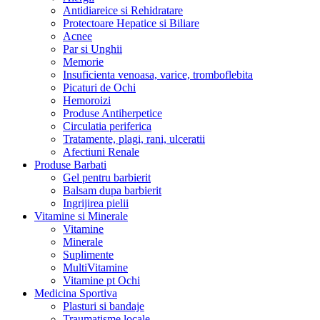
Antidiareice si Rehidratare
Protectoare Hepatice si Biliare
Acnee
Par si Unghii
Memorie
Insuficienta venoasa, varice, tromboflebita
Picaturi de Ochi
Hemoroizi
Produse Antiherpetice
Circulatia periferica
Tratamente, plagi, rani, ulceratii
Afectiuni Renale
Produse Barbati
Gel pentru barbierit
Balsam dupa barbierit
Ingrijirea pielii
Vitamine si Minerale
Vitamine
Minerale
Suplimente
MultiVitamine
Vitamine pt Ochi
Medicina Sportiva
Plasturi si bandaje
Traumatisme locale