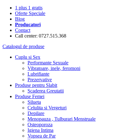
1 plus 1 gratis
Oferte Speciale
Blog
Producatori
Contact
Call center: 0727.515.368
Catalogul de produse
Cuplu si Sex
Performante Sexuale
Vibratoare, inele, feromoni
Lubrifiante
Prezervative
Produse pentru Slabit
Scaderea Greutatii
Produse Femei
Silueta
Celulita si Vergeturi
Depilare
Menopauza , Tulburari Menstruale
Osteoporoza
Igiena Intima
Vopsea de Par