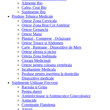
Alimente Bio
Cafea, Ceai Bio
Suplimente Bio
Produse Tehnico Medicale
Orteze Zona Cervicala
Orteze Zona Brat Cot Antebrat
Orteze Genunchi
Orteze Mana
Plasturi , Comprese , Ocluzoare
Orteze Torace si Abdomen
Carje , Bastoane , Dispozitive de Mers
Orteze glezna si picior
Orteza Zona Inghinala
Ciorapi Medicinali
Orteze pentru coloana vertebrala
Incaltaminte Medicala
Produse pentru ingrijirea la domiciliu
Dispozitive medicale
Suplimente Utilizate Frecvent
Raceala si Gripa
Pentru dureri
Antiinfectioase si Antimicotice Ginecologice
Antiacide
Constipatie Flatulenta
Alergii