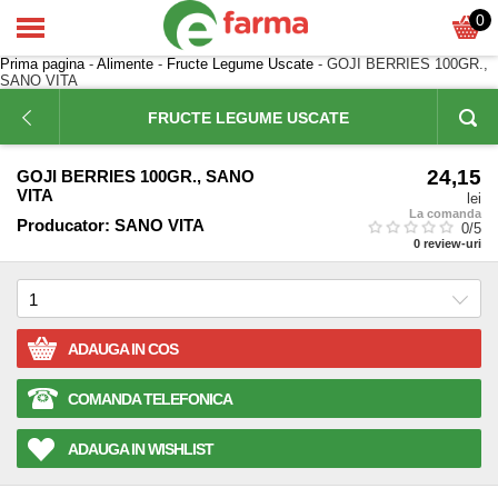
0
Prima pagina
-
Alimente
-
Fructe Legume Uscate
- GOJI BERRIES 100GR.,
SANO VITA
FRUCTE LEGUME USCATE
24,15
GOJI BERRIES 100GR., SANO
VITA
lei
La comanda
Producator:
SANO VITA
0
/5
0
review-uri
ADAUGA IN COS
COMANDA TELEFONICA
ADAUGA IN WISHLIST