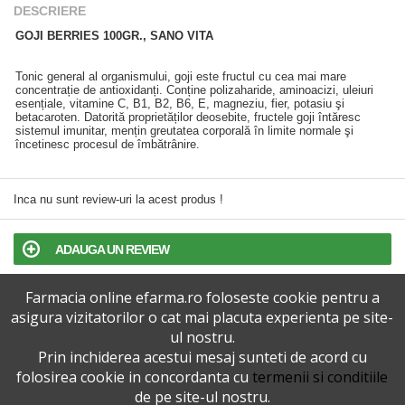
DESCRIERE
GOJI BERRIES 100GR., SANO VITA
Tonic general al organismului, goji este fructul cu cea mai mare
concentrație de antioxidanți. Conține polizaharide, aminoacizi, uleiuri
esențiale, vitamine C, B1, B2, B6, E, magneziu, fier, potasiu şi
betacaroten. Datorită proprietăților deosebite, fructele goji întăresc
sistemul imunitar, mențin greutatea corporală în limite normale şi
încetinesc procesul de îmbătrânire.
Inca nu sunt review-uri la acest produs !
ADAUGA UN REVIEW
Farmacia online efarma.ro foloseste cookie pentru a
TERMENI SI CONDITII
asigura vizitatorilor o cat mai placuta experienta pe site-
ul nostru.
POLITICA DE CONFIDENTIALITATE
Prin inchiderea acestui mesaj sunteti de acord cu
folosirea cookie in concordanta cu
termenii si conditiile
VERSIUNEA DESKTOP
de pe site-ul nostru.