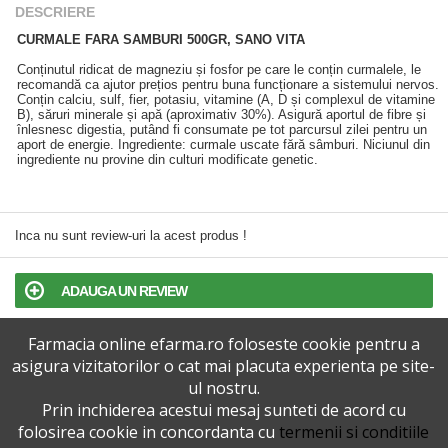
DESCRIERE
CURMALE FARA SAMBURI 500GR, SANO VITA
Conținutul ridicat de magneziu și fosfor pe care le conțin curmalele, le
recomandă ca ajutor prețios pentru buna funcționare a sistemului nervos.
Conțin calciu, sulf, fier, potasiu, vitamine (A, D și complexul de vitamine
B), săruri minerale și apă (aproximativ 30%). Asigură aportul de fibre și
înlesnesc digestia, putând fi consumate pe tot parcursul zilei pentru un
aport de energie. Ingrediente: curmale uscate fără sâmburi. Niciunul din
ingrediente nu provine din culturi modificate genetic.
Inca nu sunt review-uri la acest produs !
ADAUGA UN REVIEW
Farmacia online efarma.ro foloseste cookie pentru a
TERMENI SI CONDITII
asigura vizitatorilor o cat mai placuta experienta pe site-
ul nostru.
POLITICA DE CONFIDENTIALITATE
Prin inchiderea acestui mesaj sunteti de acord cu
folosirea cookie in concordanta cu
termenii si conditiile