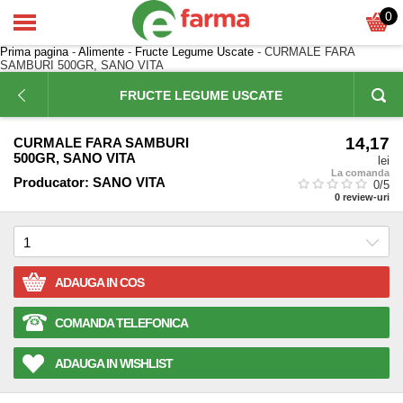
0
Prima pagina
-
Alimente
-
Fructe Legume Uscate
- CURMALE FARA
SAMBURI 500GR, SANO VITA
FRUCTE LEGUME USCATE
14,17
CURMALE FARA SAMBURI
500GR, SANO VITA
lei
La comanda
Producator:
SANO VITA
0
/5
0
review-uri
ADAUGA IN COS
COMANDA TELEFONICA
ADAUGA IN WISHLIST