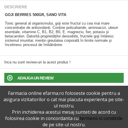
DESCRIERE
GOJI BERRIES 500GR, SANO VITA
Tonic general al organismului, goji este fructul cu cea mai mare
concentrație de antioxidanți. Conține polizaharide, aminoacizi, uleiuri
esențiale, vitamine C, B1, B2, B6, E, magneziu, fier, potasiu şi
betacaroten. Datorită proprietăților deosebite, fructele goji întăresc
sistemul imunitar, mențin greutatea corporală în limite normale şi
încetinesc procesul de îmbătrânire.
Inca nu sunt review-uri la acest produs !
ADAUGA UN REVIEW
Farmacia online efarma.ro foloseste cookie pentru a
TERMENI SI CONDITII
asigura vizitatorilor o cat mai placuta experienta pe site-
ul nostru.
POLITICA DE CONFIDENTIALITATE
Prin inchiderea acestui mesaj sunteti de acord cu
folosirea cookie in concordanta cu
termenii si conditiile
VERSIUNEA DESKTOP
de pe site-ul nostru.