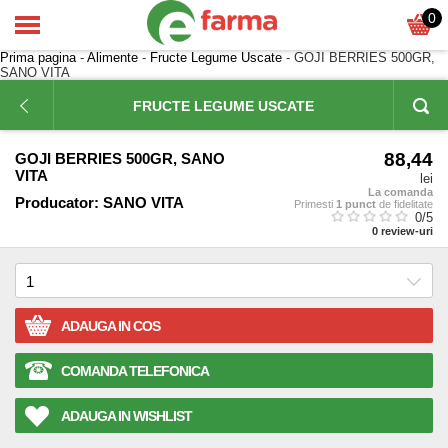
0
Prima pagina
-
Alimente
-
Fructe Legume Uscate
- GOJI BERRIES 500GR,
SANO VITA
FRUCTE LEGUME USCATE
88,44
GOJI BERRIES 500GR, SANO
VITA
lei
La comanda
Producator:
SANO VITA
Primesti
1 punct
de fidelitate
0
/5
0
review-uri
ADAUGA IN COS
COMANDA TELEFONICA
ADAUGA IN WISHLIST