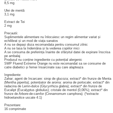
8,5 mg
Ulei de mentă
3,1 mg
Extract de Tei
2 mg
Precautii:
Suplimentele alimentare nu înlocuiesc un regim alimentar variat și
echilibrat și un mod de viața sanatos
A nu se depași doza recomandata pentru consumul zilnic
A nu se lasa la îndemâna și la vederea copiilor mici
A se consuma de preferința înainte de sfârșitul datei de expirare înscrisa
pe ambalaj
Produsul nu conține ingrediente cu potențial alergenic
SWP Fluend Extreme Orange nu este recomandat sa se consume de
catre diabetici și femei însarcinate sau care alapteaza
Ingrediente:
Zahar; agent de încarcare: sirop de glucoza; extract* din frunze de Menta
(Mentha piperita); potențiator de aroma: aroma de portocale; extract* din
radacina de Lemn-dulce (Glycyrrhiza glabra); extract* din frunze de
Eucalipt (Eucalyptus globulus); cristale de mentol (0,06%); extract* din
frunze de Arbore-de-camfor (Cinnamomum camphora). (*extracte
hidroetanolice uscate 4:1)
Prezentare:
16 comprimate