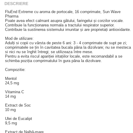
DESCRIERE
FluEnd Extreme cu aroma de portocale, 16 comprimate, Sun Wave
Pharma
Poate avea efect calmant asupra gâtului, faringelui și corzilor vocale.
Contribuie la funcționarea normala a tractului respirator superior.
Contribuie la sustinerea sistemului imunitar și are proprietați antioxidante.
Mod de utilizare:
Adulți si copii cu vârsta de peste 6 ani: 3 - 4 comprimate de supt pe zi;
comprimatele se țin în cavitatea bucala pâna la dizolvare; nu se mesteca
si nici nu se înghit întregi; se utilizeaza între mese.
Pentru a evita riscul apariției iritațiilor locale, este recomandabil a se
schimba poziția comprimatului în gura pâna la dizolvare.
Compozitie:
Mentol
24,5 mg
Vitamina C
14 mg
Extract de Soc
10 mg
Ulei de Eucalipt
9,5 mg
Extract de Nalbă-mare