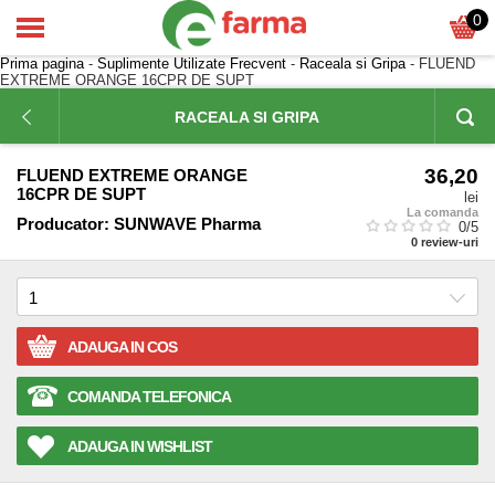
0
Prima pagina
-
Suplimente Utilizate Frecvent
-
Raceala si Gripa
- FLUEND
EXTREME ORANGE 16CPR DE SUPT
RACEALA SI GRIPA
36,20
FLUEND EXTREME ORANGE
16CPR DE SUPT
lei
La comanda
Producator:
SUNWAVE Pharma
0
/5
0
review-uri
ADAUGA IN COS
COMANDA TELEFONICA
ADAUGA IN WISHLIST