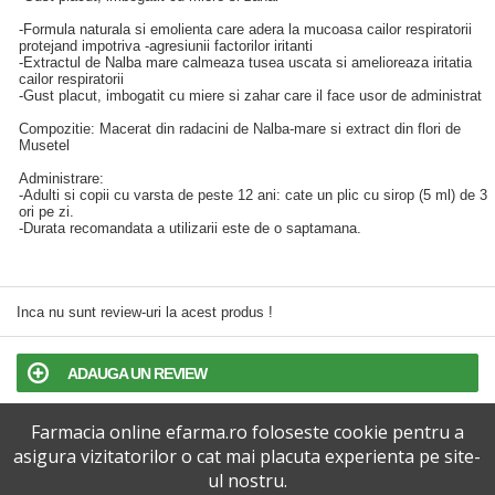
-Formula naturala si emolienta care adera la mucoasa cailor respiratorii
protejand impotriva -agresiunii factorilor iritanti
-Extractul de Nalba mare calmeaza tusea uscata si amelioreaza iritatia
cailor respiratorii
-Gust placut, imbogatit cu miere si zahar care il face usor de administrat
Compozitie: Macerat din radacini de Nalba-mare si extract din flori de
Musetel
Administrare:
-Adulti si copii cu varsta de peste 12 ani: cate un plic cu sirop (5 ml) de 3
ori pe zi.
-Durata recomandata a utilizarii este de o saptamana.
Inca nu sunt review-uri la acest produs !
ADAUGA UN REVIEW
Farmacia online efarma.ro foloseste cookie pentru a
TERMENI SI CONDITII
asigura vizitatorilor o cat mai placuta experienta pe site-
ul nostru.
POLITICA DE CONFIDENTIALITATE