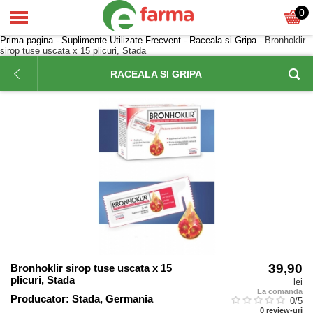
0
Prima pagina
-
Suplimente Utilizate Frecvent
-
Raceala si Gripa
- Bronhoklir
sirop tuse uscata x 15 plicuri, Stada
RACEALA SI GRIPA
39,90
Bronhoklir sirop tuse uscata x 15
plicuri, Stada
lei
La comanda
Producator:
Stada, Germania
0
/5
0
review-uri