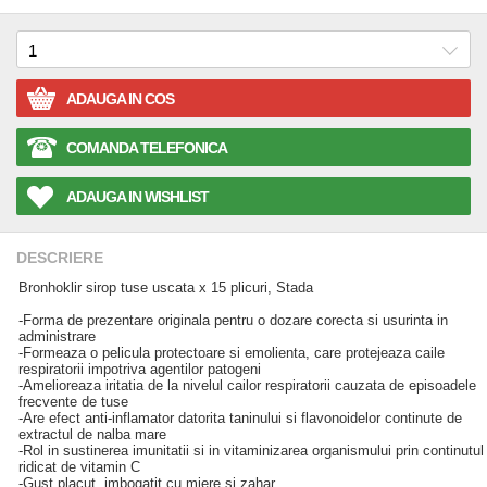
ADAUGA IN COS
COMANDA TELEFONICA
ADAUGA IN WISHLIST
DESCRIERE
Bronhoklir sirop tuse uscata x 15 plicuri, Stada
-Forma de prezentare originala pentru o dozare corecta si usurinta in
administrare
-Formeaza o pelicula protectoare si emolienta, care protejeaza caile
respiratorii impotriva agentilor patogeni
-Amelioreaza iritatia de la nivelul cailor respiratorii cauzata de episoadele
frecvente de tuse
-Are efect anti-inflamator datorita taninului si flavonoidelor continute de
extractul de nalba mare
-Rol in sustinerea imunitatii si in vitaminizarea organismului prin continutul
ridicat de vitamin C
-Gust placut, imbogatit cu miere si zahar