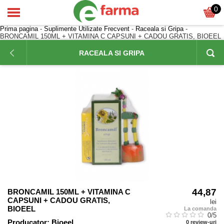
0
Prima pagina
-
Suplimente Utilizate Frecvent
-
Raceala si Gripa
-
BRONCAMIL 150ML + VITAMINA C CAPSUNI + CADOU GRATIS, BIOEEL
RACEALA SI GRIPA
44,87
BRONCAMIL 150ML + VITAMINA C
CAPSUNI + CADOU GRATIS,
lei
BIOEEL
La comanda
0
/5
Producator:
Bioeel
0
review-uri