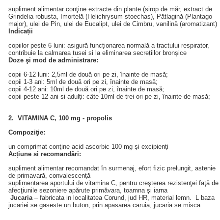
supliment alimentar conţine extracte din plante (sirop de măr, extract de
Grindelia robusta, Imortelă (Helichrysum stoechas), Pătlagină (Plantago
major), ulei de Pin, ulei de Eucalipt, ulei de Cimbru, vanilină (aromatizant)
Indicații
copiilor peste 6 luni: asigură funcționarea normală a tractului respirator,
contribuie la calmarea tusei si la eliminarea secrețiilor bronșice
Doze
şi
mod de
administrare
:
copii 6-12 luni: 2,5ml de două ori pe zi, înainte de masă;
copii 1-3 ani: 5ml de două ori pe zi, înainte de masă;
copii 4-12 ani: 10ml de două ori pe zi, înainte de masă;
copii peste 12 ani si adulţi: cȃte 10ml de trei ori pe zi, înainte de masă;
2. VITAMINA C, 100 mg - propolis
Compozi
ţ
ie:
un comprimat conţine acid ascorbic 100 mg şi excipienţi
Acțiune
si
recomandări:
supliment alimentar recomandat în surmenaj, efort fizic prelungit, astenie
de primavară, convalescenţă
suplimentarea aportului de vitamina C, pentru creşterea rezistenţei faţă de
afecţiunile sezoniere apărute primăvara, toamna şi iarna
Jucaria
– fabricata in localitatea Corund, jud HR, material lemn. L baza
jucariei se gaseste un buton, prin apasarea caruia, jucaria se misca.