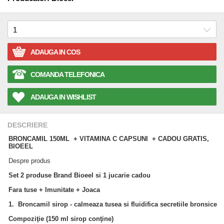
ADAUGA IN COS
COMANDA TELEFONICA
ADAUGA IN WISHLIST
DESCRIERE
BRONCAMIL 150ML + VITAMINA C CAPSUNI + CADOU GRATIS,
BIOEEL
Despre produs
Set 2
produse
Brand
Bioeel
si
1
jucarie
cadou
Fara tuse + Imunitate + Joaca
1. Broncamil
sirop - calmeaza tusea si fluidifica secretiile bronsice
Compozi
ţ
ie
(150 ml
sirop
conţine
)