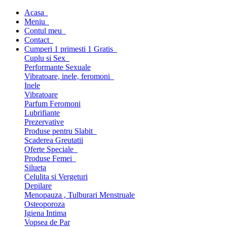
Acasa
Meniu
Contul meu
Contact
Cumperi 1 primesti 1 Gratis
Cuplu si Sex
Performante Sexuale
Vibratoare, inele, feromoni
Inele
Vibratoare
Parfum Feromoni
Lubrifiante
Prezervative
Produse pentru Slabit
Scaderea Greutatii
Oferte Speciale
Produse Femei
Silueta
Celulita si Vergeturi
Depilare
Menopauza , Tulburari Menstruale
Osteoporoza
Igiena Intima
Vopsea de Par