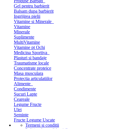
Produse Barbati
Gel pentru barbierit
Balsam dupa barbierit
Ingrijirea pielii
Vitamine si Minerale
Vitamine
Minerale
Suplimente
MultiVitamine
Vitamine pt Ochi
Medicina Sportiva
Plasturi si bandaje
Traumatisme locale
Concentrate proteice
Masa musculara
Protectia articulatiilor
Alimente
Condimente
Sucuri Lapte
Ceareale
Legume Fructe
Ulei
Seminte
Fructe Legume Uscate
Termeni si conditii