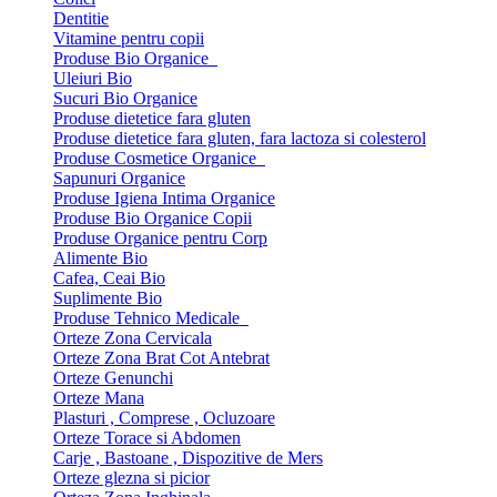
Dentitie
Vitamine pentru copii
Produse Bio Organice
Uleiuri Bio
Sucuri Bio Organice
Produse dietetice fara gluten
Produse dietetice fara gluten, fara lactoza si colesterol
Produse Cosmetice Organice
Sapunuri Organice
Produse Igiena Intima Organice
Produse Bio Organice Copii
Produse Organice pentru Corp
Alimente Bio
Cafea, Ceai Bio
Suplimente Bio
Produse Tehnico Medicale
Orteze Zona Cervicala
Orteze Zona Brat Cot Antebrat
Orteze Genunchi
Orteze Mana
Plasturi , Comprese , Ocluzoare
Orteze Torace si Abdomen
Carje , Bastoane , Dispozitive de Mers
Orteze glezna si picior