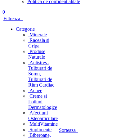
Politica de confidentialitate
0
Filtreaza
Categorie
Minerale
Raceala si
Gripa
Produse
Naturale
Antistres ,
Tulburari de
Somn,
Tulburari de
Ritm Cardiac
Acnee
Creme si
Lotiuni
Dermatologice
Afectiuni
Osteoarticulare
MultiVitamine
Suplimente
Sorteaza
Biberoane,