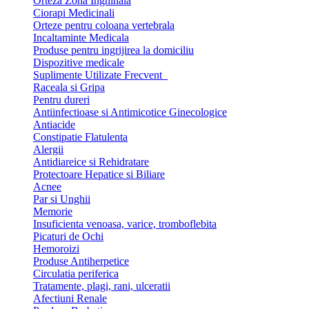
Orteza Zona Inghinala
Ciorapi Medicinali
Orteze pentru coloana vertebrala
Incaltaminte Medicala
Produse pentru ingrijirea la domiciliu
Dispozitive medicale
Suplimente Utilizate Frecvent
Raceala si Gripa
Pentru dureri
Antiinfectioase si Antimicotice Ginecologice
Antiacide
Constipatie Flatulenta
Alergii
Antidiareice si Rehidratare
Protectoare Hepatice si Biliare
Acnee
Par si Unghii
Memorie
Insuficienta venoasa, varice, tromboflebita
Picaturi de Ochi
Hemoroizi
Produse Antiherpetice
Circulatia periferica
Tratamente, plagi, rani, ulceratii
Afectiuni Renale