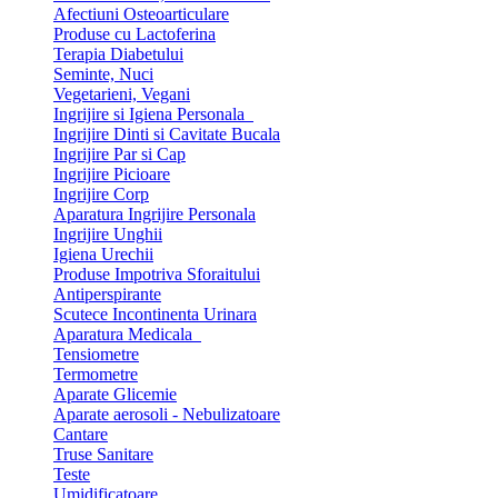
Afectiuni Osteoarticulare
Produse cu Lactoferina
Terapia Diabetului
Seminte, Nuci
Vegetarieni, Vegani
Ingrijire si Igiena Personala
Ingrijire Dinti si Cavitate Bucala
Ingrijire Par si Cap
Ingrijire Picioare
Ingrijire Corp
Aparatura Ingrijire Personala
Ingrijire Unghii
Igiena Urechii
Produse Impotriva Sforaitului
Antiperspirante
Scutece Incontinenta Urinara
Aparatura Medicala
Tensiometre
Termometre
Aparate Glicemie
Aparate aerosoli - Nebulizatoare
Cantare
Truse Sanitare
Teste
Umidificatoare