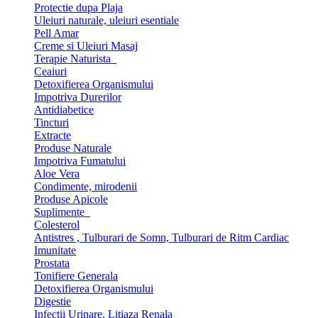
Protectie dupa Plaja
Uleiuri naturale, uleiuri esentiale
Pell Amar
Creme si Uleiuri Masaj
Terapie Naturista
Ceaiuri
Detoxifierea Organismului
Impotriva Durerilor
Antidiabetice
Tincturi
Extracte
Produse Naturale
Impotriva Fumatului
Aloe Vera
Condimente, mirodenii
Produse Apicole
Suplimente
Colesterol
Antistres , Tulburari de Somn, Tulburari de Ritm Cardiac
Imunitate
Prostata
Tonifiere Generala
Detoxifierea Organismului
Digestie
Infectii Urinare, Litiaza Renala