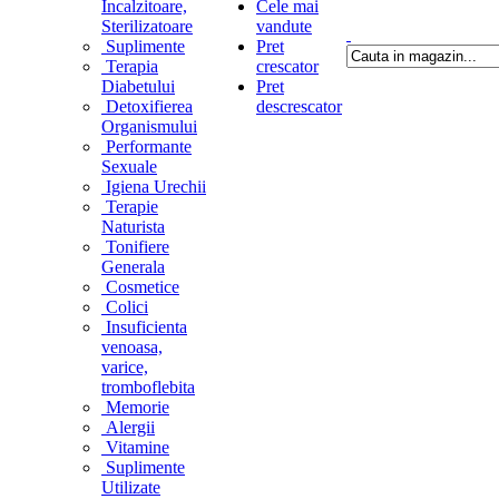
Incalzitoare,
Cele mai
Sterilizatoare
vandute
Suplimente
Pret
Terapia
crescator
Diabetului
Pret
Detoxifierea
descrescator
Organismului
Performante
Sexuale
Igiena Urechii
Terapie
Naturista
Tonifiere
Generala
Cosmetice
Colici
Insuficienta
venoasa,
varice,
tromboflebita
Memorie
Alergii
Vitamine
Suplimente
Utilizate