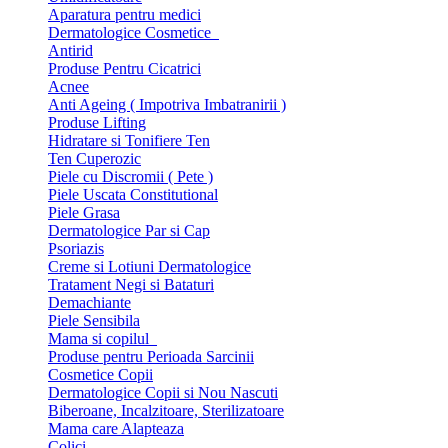
Aparatura pentru medici
Dermatologice Cosmetice
Antirid
Produse Pentru Cicatrici
Acnee
Anti Ageing ( Impotriva Imbatranirii )
Produse Lifting
Hidratare si Tonifiere Ten
Ten Cuperozic
Piele cu Discromii ( Pete )
Piele Uscata Constitutional
Piele Grasa
Dermatologice Par si Cap
Psoriazis
Creme si Lotiuni Dermatologice
Tratament Negi si Bataturi
Demachiante
Piele Sensibila
Mama si copilul
Produse pentru Perioada Sarcinii
Cosmetice Copii
Dermatologice Copii si Nou Nascuti
Biberoane, Incalzitoare, Sterilizatoare
Mama care Alapteaza
Colici