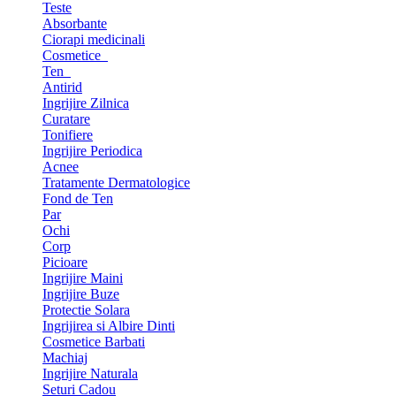
Teste
Absorbante
Ciorapi medicinali
Cosmetice
Ten
Antirid
Ingrijire Zilnica
Curatare
Tonifiere
Ingrijire Periodica
Acnee
Tratamente Dermatologice
Fond de Ten
Par
Ochi
Corp
Picioare
Ingrijire Maini
Ingrijire Buze
Protectie Solara
Ingrijirea si Albire Dinti
Cosmetice Barbati
Machiaj
Ingrijire Naturala
Seturi Cadou