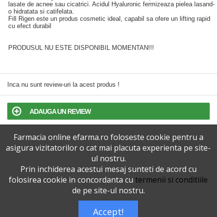
lasate de acnee sau cicatrici. Acidul Hyaluronic fermizeaza pielea lasand-
o hidratata si catifelata.
Fill Rigen este un produs cosmetic ideal, capabil sa ofere un lifting rapid
cu efect durabil
PRODUSUL NU ESTE DISPONIBIL MOMENTAN!!!
Inca nu sunt review-uri la acest produs !
ADAUGA UN REVIEW
Farmacia online efarma.ro foloseste cookie pentru a
TERMENI SI CONDITII
asigura vizitatorilor o cat mai placuta experienta pe site-
ul nostru.
POLITICA DE CONFIDENTIALITATE
Prin inchiderea acestui mesaj sunteti de acord cu
folosirea cookie in concordanta cu
termenii si conditiile
VERSIUNEA DESKTOP
de pe site-ul nostru.
Accept!
Telefoane eFarma:
0727515368