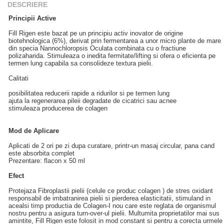
DESCRIERE
Principii Active
Fill Rigen este bazat pe un principiu activ inovator de origine
biotehnologica (6%), derivat prin fermentarea a unor micro plante de mare
din specia Nannochloropsis Oculata combinata cu o fractiune
polizaharida. Stimuleaza o inedita fermitate/lifting si ofera o eficienta pe
termen lung capabila sa consolideze textura pielii.
Calitati
posibilitatea reducerii rapide a ridurilor si pe termen lung
ajuta la regenerarea pileii degradate de cicatrici sau acnee
stimuleaza producerea de colagen
Mod de Aplicare
Aplicati de 2 ori pe zi dupa curatare, printr-un masaj circular, pana cand
este absorbita complet
Prezentare: flacon x 50 ml
Efect
Protejaza Fibroplastii pielii (celule ce produc colagen ) de stres oxidant
responsabil de imbatranirea pielii si pierderea elasticitatii, stimuland in
acealsi timp productia de Colagen-I nou care este reglata de organismul
nostru pentru a asigura turn-over-ul pielii. Multumita proprietatilor mai sus
amintite, Fill Rigen este folosit in mod constant si pentru a corecta urmele