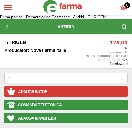
0
Prima pagina
-
Dermatologice Cosmetice
-
Antirid
- Fill RIGEN
ANTIRID
126,00
Fill RIGEN
lei
Producator:
Nova Farma Italia
La comanda
Primesti
2 puncte
de fidelitate
0
/5
0
review-uri
ADAUGA IN COS
COMANDA TELEFONICA
ADAUGA IN WISHLIST