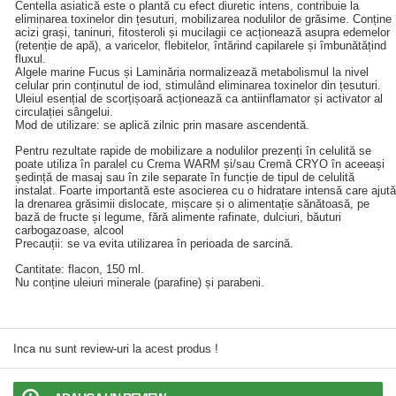
Centella asiatică este o plantă cu efect diuretic intens, contribuie la
eliminarea toxinelor din țesuturi, mobilizarea nodulilor de grăsime. Conține
acizi grași, taninuri, fitosteroli și mucilagii ce acționează asupra edemelor
(retenție de apă), a varicelor, flebitelor, întărind capilarele și îmbunătățind
fluxul.
Algele marine Fucus și Laminăria normalizează metabolismul la nivel
celular prin conținutul de iod, stimulând eliminarea toxinelor din țesuturi.
Uleiul esențial de scorțișoară acționează ca antiinflamator și activator al
circulației sângelui.
Mod de utilizare: se aplică zilnic prin masare ascendentă.
Pentru rezultate rapide de mobilizare a nodulilor prezenți în celulită se
poate utiliza în paralel cu Crema WARM și/sau Cremă CRYO în aceeași
ședință de masaj sau în zile separate în funcție de tipul de celulită
instalat. Foarte importantă este asocierea cu o hidratare intensă care ajută
la drenarea grăsimii dislocate, mișcare și o alimentație sănătoasă, pe
bază de fructe și legume, fără alimente rafinate, dulciuri, băuturi
carbogazoase, alcool
Precauții: se va evita utilizarea în perioada de sarcină.
Cantitate: flacon, 150 ml.
Nu conține uleiuri minerale (parafine) și parabeni.
Inca nu sunt review-uri la acest produs !