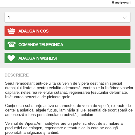
0
review-uri
ADAUGA IN COS
COMANDA TELEFONICA
ADAUGA IN WISHLIST
DESCRIERE
Serul remodelant anti-celulită cu venin de viperă destinat în special
drenajului limfatic pentru celulita edemoasă: contribuie la întărirea vaselor
capilare, netezirea reliefului cutanat, regenerarea țesuturilor deformate,
înlăturarea senzației de picioare grele.
Conține ca substanțe active un amestec de venin de viperă, extracte de
centella asiatică, algele fucus, laminăria și ulei esențial de scorțișoară ce
acționează intens prin stimularea activității celulare.
Veninul de Viperă Ammoddytes are un puternic efect de stimulare a
producției de colagen, regenerare a țesuturilor, la care se adaugă
proprietăți analgezice și antirid.