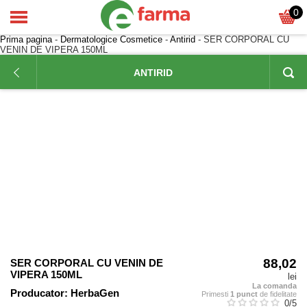
0
Prima pagina
-
Dermatologice Cosmetice
-
Antirid
- SER CORPORAL CU
VENIN DE VIPERA 150ML
ANTIRID
88,02
SER CORPORAL CU VENIN DE
VIPERA 150ML
lei
La comanda
Producator:
HerbaGen
Primesti
1 punct
de fidelitate
0
/5