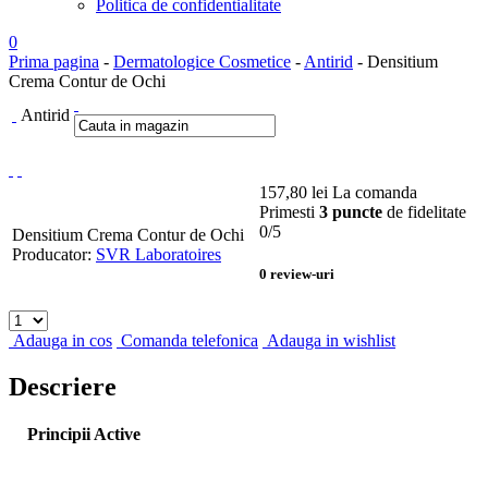
Politica de confidentialitate
0
Prima pagina
-
Dermatologice Cosmetice
-
Antirid
- Densitium
Crema Contur de Ochi
Antirid
157,80
lei
La comanda
Primesti
3 puncte
de fidelitate
0
/5
Densitium Crema Contur de Ochi
Producator:
SVR Laboratoires
0
review-uri
Adauga in cos
Comanda telefonica
Adauga in wishlist
Descriere
Principii Active