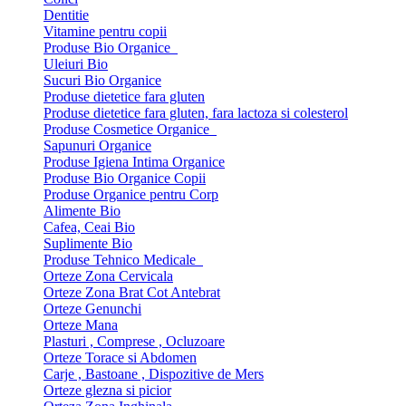
Dentitie
Vitamine pentru copii
Produse Bio Organice
Uleiuri Bio
Sucuri Bio Organice
Produse dietetice fara gluten
Produse dietetice fara gluten, fara lactoza si colesterol
Produse Cosmetice Organice
Sapunuri Organice
Produse Igiena Intima Organice
Produse Bio Organice Copii
Produse Organice pentru Corp
Alimente Bio
Cafea, Ceai Bio
Suplimente Bio
Produse Tehnico Medicale
Orteze Zona Cervicala
Orteze Zona Brat Cot Antebrat
Orteze Genunchi
Orteze Mana
Plasturi , Comprese , Ocluzoare
Orteze Torace si Abdomen
Carje , Bastoane , Dispozitive de Mers
Orteze glezna si picior