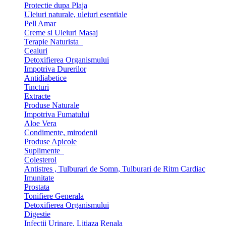
Protectie dupa Plaja
Uleiuri naturale, uleiuri esentiale
Pell Amar
Creme si Uleiuri Masaj
Terapie Naturista
Ceaiuri
Detoxifierea Organismului
Impotriva Durerilor
Antidiabetice
Tincturi
Extracte
Produse Naturale
Impotriva Fumatului
Aloe Vera
Condimente, mirodenii
Produse Apicole
Suplimente
Colesterol
Antistres , Tulburari de Somn, Tulburari de Ritm Cardiac
Imunitate
Prostata
Tonifiere Generala
Detoxifierea Organismului
Digestie
Infectii Urinare, Litiaza Renala