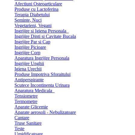
Afectiuni Osteoarticulare
Produse cu Lactoferina
Terapia Diabetului
Seminte, Nuci
Vegetarieni, Vegani
Ingrijire si Igiena Personala
Ingrijire Dinti si Cavitate Bucala
Ingrijire Par si Cap
Ingrijire Picioare
Ingrijire Corp
Aparatura Ingrijire Personala
Ingrijire Unghii
Igiena Urechii
Produse Impotriva Sforaitului
Antiperspirante
Scutece Incontinenta Urinara
Aparatura Medicala
Tensiometre
Termometre
Aparate Glicemie
Aparate aerosoli - Nebulizatoare
Cantare
Truse Sanitare
Teste
Umidificatoare