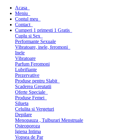
Acasa
Meniu
Contul meu
Contact
Cumperi 1 primesti 1 Gratis
Cuplu si Sex
Performante Sexuale
Vibratoare, inele, feromoni
Inele
Vibratoare
Parfum Feromoni
Lubrifiante
Prezervative
Produse pentru Slabit
Scaderea Greutatii
Oferte Speciale
Produse Femei
Silueta
Celulita si Vergeturi
Depilare
Menopauza , Tulburari Menstruale
Osteoporoza
Igiena Intima
Vopsea de Par