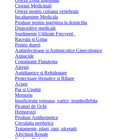
Orteza Zona Inghinala
Ciorapi Medicinali
Orteze pentru coloana vertebrala
Incaltaminte Medicala
Produse pentru ingrijirea la domiciliu
Dispozitive medicale
Suplimente Utilizate Frecvent
Raceala si Gripa
Pentru dureri
Antiinfectioase si Antimicotice Ginecologice
Antiacide
Constipatie Flatulenta
Alergii
Antidiareice si Rehidratare
Protectoare Hepatice si Biliare
Acnee
Par si Unghii
Memorie
Insuficienta venoasa, varice, tromboflebita
Picaturi de Ochi
Hemoroizi
Produse Antiherpetice
Circulatia periferica
Tratamente, plagi, rani, ulceratii
Afectiuni Renale