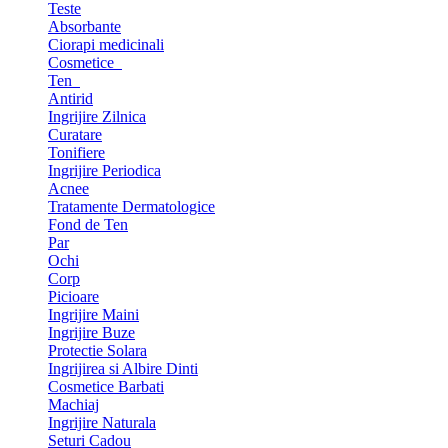
Teste
Absorbante
Ciorapi medicinali
Cosmetice
Ten
Antirid
Ingrijire Zilnica
Curatare
Tonifiere
Ingrijire Periodica
Acnee
Tratamente Dermatologice
Fond de Ten
Par
Ochi
Corp
Picioare
Ingrijire Maini
Ingrijire Buze
Protectie Solara
Ingrijirea si Albire Dinti
Cosmetice Barbati
Machiaj
Ingrijire Naturala
Seturi Cadou