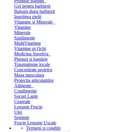
Produse Barbati
Gel pentru barbierit
Balsam dupa barbierit
Ingrijirea pielii
Vitamine si Minerale
Vitamine
Minerale
Suplimente
MultiVitamine
Vitamine pt Ochi
Medicina Sportiva
Plasturi si bandaje
Traumatisme locale
Concentrate proteice
Masa musculara
Protectia articulatiilor
Alimente
Condimente
Sucuri Lapte
Ceareale
Legume Fructe
Ulei
Seminte
Fructe Legume Uscate
Termeni si conditii