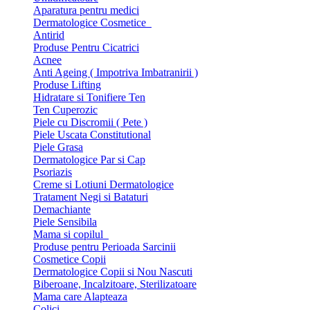
Aparatura pentru medici
Dermatologice Cosmetice
Antirid
Produse Pentru Cicatrici
Acnee
Anti Ageing ( Impotriva Imbatranirii )
Produse Lifting
Hidratare si Tonifiere Ten
Ten Cuperozic
Piele cu Discromii ( Pete )
Piele Uscata Constitutional
Piele Grasa
Dermatologice Par si Cap
Psoriazis
Creme si Lotiuni Dermatologice
Tratament Negi si Bataturi
Demachiante
Piele Sensibila
Mama si copilul
Produse pentru Perioada Sarcinii
Cosmetice Copii
Dermatologice Copii si Nou Nascuti
Biberoane, Incalzitoare, Sterilizatoare
Mama care Alapteaza
Colici