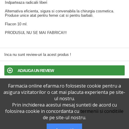
Indparteaza radicalii liberi
Alternativa eficienta, sigura si convenabila la chirurgia cosmetica.
Produse unice atat pentru femei cat si pentru barbati.
Flacon 10 ml.
PRODUSUL NU SE MAI FABRICA!!!
Inca nu sunt review-uri la acest produs !
ADAUGA UN REVIEW
Farmacia online efarma.ro foloseste cookie pentru a
TERMENI SI CONDITII
asigura vizitatorilor o cat mai placuta experienta pe site-
ul nostru.
POLITICA DE CONFIDENTIALITATE
Prin inchiderea acestui mesaj sunteti de acord cu
folosirea cookie in concordanta cu
termenii si conditiile
VERSIUNEA DESKTOP
de pe site-ul nostru.