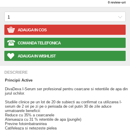
0
review-uri
ADAUGA IN COS
COMANDA TELEFONICA
ADAUGA IN WISHLIST
DESCRIERE
Principii Active
DivaDeva I-Serum ser profesional pentru cearcane si retentiile de apa din
jurul ochilor.
Studiile clinice pe un lot de 20 de subiecti au confirmat ca utilizarea I-
serum de 2 ori pe zi pe o perioada de cel putin 30 de zile aduce
urmatoarele beneficii:
Reduce cu 35% a cearcanele
Atenueaza cu 31 % retentiile de apa (pungile)
Previne fotoimbatraniriea
Catifeleaza si netezeste pielea