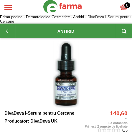
0
Prima pagina
-
Dermatologice Cosmetice
-
Antirid
- DivaDeva I-Serum pentru
Cercane
ANTIRID
140,60
DivaDeva I-Serum pentru Cercane
lei
Producator:
DivaDeva UK
La comanda
Primesti
2 puncte
de fidelitate
0
/5