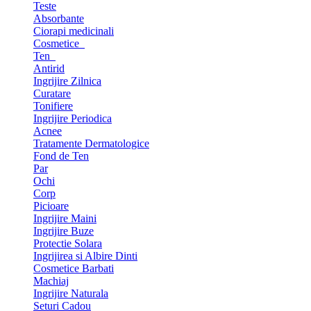
Teste
Absorbante
Ciorapi medicinali
Cosmetice
Ten
Antirid
Ingrijire Zilnica
Curatare
Tonifiere
Ingrijire Periodica
Acnee
Tratamente Dermatologice
Fond de Ten
Par
Ochi
Corp
Picioare
Ingrijire Maini
Ingrijire Buze
Protectie Solara
Ingrijirea si Albire Dinti
Cosmetice Barbati
Machiaj
Ingrijire Naturala
Seturi Cadou