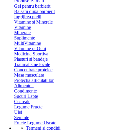
Produse Barbati
Gel pentru barbierit
Balsam dupa barbierit
Ingrijirea pielii
Vitamine si Minerale
Vitamine
Minerale
Suplimente
MultiVitamine
Vitamine pt Ochi
Medicina Sportiva
Plasturi si bandaje
Traumatisme locale
Concentrate proteice
Masa musculara
Protectia articulatiilor
Alimente
Condimente
Sucuri Lapte
Ceareale
Legume Fructe
Ulei
Seminte
Fructe Legume Uscate
Termeni si conditii