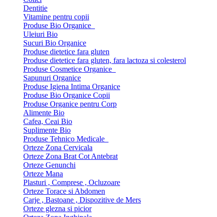
Dentitie
Vitamine pentru copii
Produse Bio Organice
Uleiuri Bio
Sucuri Bio Organice
Produse dietetice fara gluten
Produse dietetice fara gluten, fara lactoza si colesterol
Produse Cosmetice Organice
Sapunuri Organice
Produse Igiena Intima Organice
Produse Bio Organice Copii
Produse Organice pentru Corp
Alimente Bio
Cafea, Ceai Bio
Suplimente Bio
Produse Tehnico Medicale
Orteze Zona Cervicala
Orteze Zona Brat Cot Antebrat
Orteze Genunchi
Orteze Mana
Plasturi , Comprese , Ocluzoare
Orteze Torace si Abdomen
Carje , Bastoane , Dispozitive de Mers
Orteze glezna si picior