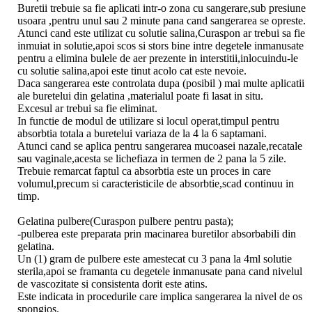
Buretii trebuie sa fie aplicati intr-o zona cu sangerare,sub presiune
usoara ,pentru unul sau 2 minute pana cand sangerarea se opreste.
Atunci cand este utilizat cu solutie salina,Curaspon ar trebui sa fie
inmuiat in solutie,apoi scos si stors bine intre degetele inmanusate
pentru a elimina bulele de aer prezente in interstitii,inlocuindu-le
cu solutie salina,apoi este tinut acolo cat este nevoie.
Daca sangerarea este controlata dupa (posibil ) mai multe aplicatii
ale buretelui din gelatina ,materialul poate fi lasat in situ.
Excesul ar trebui sa fie eliminat.
In functie de modul de utilizare si locul operat,timpul pentru
absorbtia totala a buretelui variaza de la 4 la 6 saptamani.
Atunci cand se aplica pentru sangerarea mucoasei nazale,recatale
sau vaginale,acesta se lichefiaza in termen de 2 pana la 5 zile.
Trebuie remarcat faptul ca absorbtia este un proces in care
volumul,precum si caracteristicile de absorbtie,scad continuu in
timp.
Gelatina pulbere(Curaspon pulbere pentru pasta);
-pulberea este preparata prin macinarea buretilor absorbabili din
gelatina.
Un (1) gram de pulbere este amestecat cu 3 pana la 4ml solutie
sterila,apoi se framanta cu degetele inmanusate pana cand nivelul
de vascozitate si consistenta dorit este atins.
Este indicata in procedurile care implica sangerarea la nivel de os
spongios.