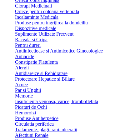
Orteza Zona Inghinala
Ciorapi Medicinali
Orteze pentru coloana vertebrala
Incaltaminte Medicala
Produse pentru ingrijirea la domiciliu
Dispozitive medicale
Suplimente Utilizate Frecvent
Raceala si Gripa
Pentru dureri
Antiinfectioase si Antimicotice Ginecologice
Antiacide
Constipatie Flatulenta
Alergii
Antidiareice si Rehidratare
Protectoare Hepatice si Biliare
Acnee
Par si Unghii
Memorie
Insuficienta venoasa, varice, tromboflebita
Picaturi de Ochi
Hemoroizi
Produse Antiherpetice
Circulatia periferica
Tratamente, plagi, rani, ulceratii
Afectiuni Renale