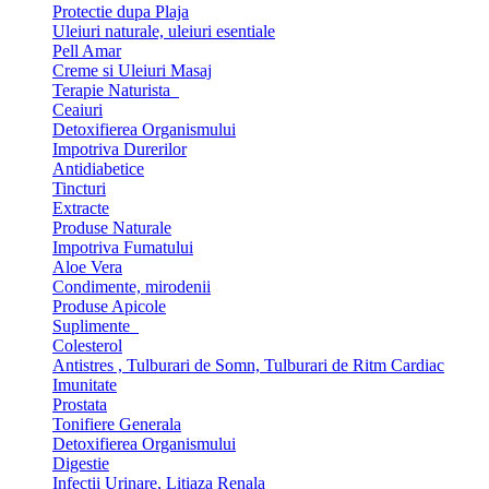
Protectie dupa Plaja
Uleiuri naturale, uleiuri esentiale
Pell Amar
Creme si Uleiuri Masaj
Terapie Naturista
Ceaiuri
Detoxifierea Organismului
Impotriva Durerilor
Antidiabetice
Tincturi
Extracte
Produse Naturale
Impotriva Fumatului
Aloe Vera
Condimente, mirodenii
Produse Apicole
Suplimente
Colesterol
Antistres , Tulburari de Somn, Tulburari de Ritm Cardiac
Imunitate
Prostata
Tonifiere Generala
Detoxifierea Organismului
Digestie
Infectii Urinare, Litiaza Renala