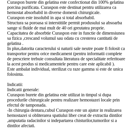
Curaspon burete din gelatina este confectionat din 100% gelatina
porcina purificata. Curaspon este destinat pentru utilizarea ca
hemostat absorbabil in diverse domenii chirurgicale.
Curaspon este insolubil in apa si total absorbabil.
Structura sa poroasa si interstitiile permit produsului sa absoarba
sange si fluide de mai mult de 40 ori greutatea proprie.
Capacitatea de absorbtie Curaspon este in functie de dimensiunea
sa fizica ,crescand volumul sau odata cu cresterea cantitatii de
gelatina .
In plus,datorita caracterului si naturii sale neutre poate fi folosit ca
transportor pentru orice medicament (pentru informatii complete
de prescriere trebuie consultata literatura de specialitate referitoare
la acest produs si medicamentele pentru care este aplicabil ).
Este ambalat individual, sterilizat cu raze gamma si este de unica
folosinta.
Indicatii:
Indicatii generale:
Curaspon burete din gelatina este utilizat in timpul si dupa
procedurile chirurgicale pentru realizare hemostazei locale prin
efectul de tamponada.
-In chirurgia dentara,cubul Curaspon este un ajutor in realizarea
hemostazei si obliterarea spatiului liber creat de extractia dintilor
,amputatia radacinilor si indepartarea chisturilor,tumorilor si a
dintilor afectati.