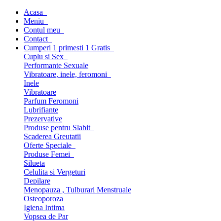
Acasa
Meniu
Contul meu
Contact
Cumperi 1 primesti 1 Gratis
Cuplu si Sex
Performante Sexuale
Vibratoare, inele, feromoni
Inele
Vibratoare
Parfum Feromoni
Lubrifiante
Prezervative
Produse pentru Slabit
Scaderea Greutatii
Oferte Speciale
Produse Femei
Silueta
Celulita si Vergeturi
Depilare
Menopauza , Tulburari Menstruale
Osteoporoza
Igiena Intima
Vopsea de Par