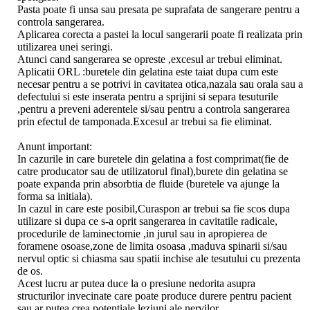
Pasta poate fi unsa sau presata pe suprafata de sangerare pentru a
controla sangerarea.
Aplicarea corecta a pastei la locul sangerarii poate fi realizata prin
utilizarea unei seringi.
Atunci cand sangerarea se opreste ,excesul ar trebui eliminat.
Aplicatii ORL :buretele din gelatina este taiat dupa cum este
necesar pentru a se potrivi in cavitatea otica,nazala sau orala sau a
defectului si este inserata pentru a sprijini si separa tesuturile
,pentru a preveni aderentele si/sau pentru a controla sangerarea
prin efectul de tamponada.Excesul ar trebui sa fie eliminat.
Anunt important:
In cazurile in care buretele din gelatina a fost comprimat(fie de
catre producator sau de utilizatorul final),burete din gelatina se
poate expanda prin absorbtia de fluide (buretele va ajunge la
forma sa initiala).
In cazul in care este posibil,Curaspon ar trebui sa fie scos dupa
utilizare si dupa ce s-a oprit sangerarea in cavitatile radicale,
procedurile de laminectomie ,in jurul sau in apropierea de
foramene osoase,zone de limita osoasa ,maduva spinarii si/sau
nervul optic si chiasma sau spatii inchise ale tesutului cu prezenta
de os.
Acest lucru ar putea duce la o presiune nedorita asupra
structurilor invecinate care poate produce durere pentru pacient
sau ar putea crea potentiale leziuni ale nervilor.