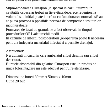
Supra-ambalarea Curaspon ,in special in cazul utilizarii in
cavitatile osoase,ar trebui sa fie evitata,deoarece revenirea la
volumul sau initial poate interfera cu functionarea normala si/sau
ar putea provoca o pposibila necroza de compresie a tesuturilor
inconjuratoare .
Formarea de tesut de granulatie a fost observata in timpul
procedurilor ORL/ale urechii medii.
In cazurile de infectii postoperatorii ,re-operarea poate fi necesara
pentru a indeparta materialul infectat si a permite drenajul.
Atentionari:
Nu utilizati in cazul in care ambalajul a fost deschis sau a fost
deteriorat.
Buretele absorbabil din gelatina Curaspon este un produs de
unica folosinta,care nu este adecvat pentru re-sterilizare.
Dimensiune bureti 80mm x 50mm x 10mm
Cutie 20 buc
Inca nu sunt review-uri la acest produs !