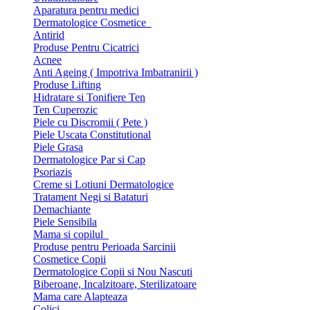
Aparatura pentru medici
Dermatologice Cosmetice
Antirid
Produse Pentru Cicatrici
Acnee
Anti Ageing ( Impotriva Imbatranirii )
Produse Lifting
Hidratare si Tonifiere Ten
Ten Cuperozic
Piele cu Discromii ( Pete )
Piele Uscata Constitutional
Piele Grasa
Dermatologice Par si Cap
Psoriazis
Creme si Lotiuni Dermatologice
Tratament Negi si Bataturi
Demachiante
Piele Sensibila
Mama si copilul
Produse pentru Perioada Sarcinii
Cosmetice Copii
Dermatologice Copii si Nou Nascuti
Biberoane, Incalzitoare, Sterilizatoare
Mama care Alapteaza
Colici