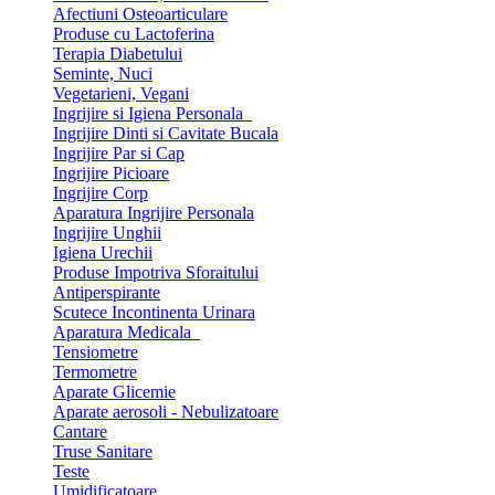
Afectiuni Osteoarticulare
Produse cu Lactoferina
Terapia Diabetului
Seminte, Nuci
Vegetarieni, Vegani
Ingrijire si Igiena Personala
Ingrijire Dinti si Cavitate Bucala
Ingrijire Par si Cap
Ingrijire Picioare
Ingrijire Corp
Aparatura Ingrijire Personala
Ingrijire Unghii
Igiena Urechii
Produse Impotriva Sforaitului
Antiperspirante
Scutece Incontinenta Urinara
Aparatura Medicala
Tensiometre
Termometre
Aparate Glicemie
Aparate aerosoli - Nebulizatoare
Cantare
Truse Sanitare
Teste
Umidificatoare