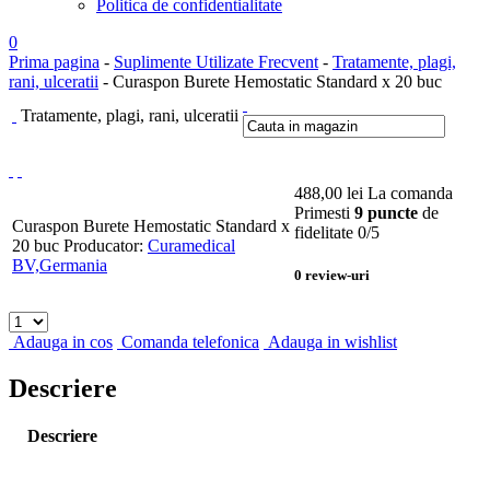
Politica de confidentialitate
0
Prima pagina
-
Suplimente Utilizate Frecvent
-
Tratamente, plagi,
rani, ulceratii
- Curaspon Burete Hemostatic Standard x 20 buc
Tratamente, plagi, rani, ulceratii
488,00
lei
La comanda
Primesti
9 puncte
de
Curaspon Burete Hemostatic Standard x
fidelitate
0
/5
20 buc
Producator:
Curamedical
BV,Germania
0
review-uri
Adauga in cos
Comanda telefonica
Adauga in wishlist
Descriere
Descriere