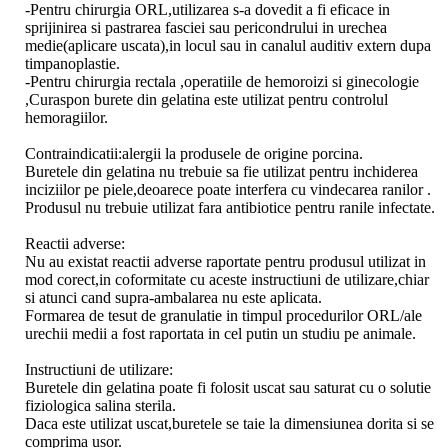
-Pentru chirurgia ORL,utilizarea s-a dovedit a fi eficace in
sprijinirea si pastrarea fasciei sau pericondrului in urechea
medie(aplicare uscata),in locul sau in canalul auditiv extern dupa
timpanoplastie.
-Pentru chirurgia rectala ,operatiile de hemoroizi si ginecologie
,Curaspon burete din gelatina este utilizat pentru controlul
hemoragiilor.
Contraindicatii:alergii la produsele de origine porcina.
Buretele din gelatina nu trebuie sa fie utilizat pentru inchiderea
inciziilor pe piele,deoarece poate interfera cu vindecarea ranilor .
Produsul nu trebuie utilizat fara antibiotice pentru ranile infectate.
Reactii adverse:
Nu au existat reactii adverse raportate pentru produsul utilizat in
mod corect,in coformitate cu aceste instructiuni de utilizare,chiar
si atunci cand supra-ambalarea nu este aplicata.
Formarea de tesut de granulatie in timpul procedurilor ORL/ale
urechii medii a fost raportata in cel putin un studiu pe animale.
Instructiuni de utilizare:
Buretele din gelatina poate fi folosit uscat sau saturat cu o solutie
fiziologica salina sterila.
Daca este utilizat uscat,buretele se taie la dimensiunea dorita si se
comprima usor.