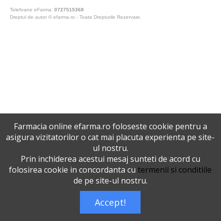
Telefoane eFarma:
0727515368
Dreptul de autor © efarma.ro - Toate Drepturile Rezervate.
Farmacia online efarma.ro foloseste cookie pentru a
asigura vizitatorilor o cat mai placuta experienta pe site-
ul nostru.
Prin inchiderea acestui mesaj sunteti de acord cu
folosirea cookie in concordanta cu
termenii si conditiile
de pe site-ul nostru.
Accept!