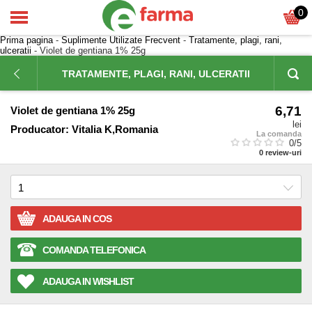
0
Prima pagina
-
Suplimente Utilizate Frecvent
-
Tratamente, plagi, rani,
ulceratii
- Violet de gentiana 1% 25g
TRATAMENTE, PLAGI, RANI, ULCERATII
6,71
Violet de gentiana 1% 25g
lei
Producator:
Vitalia K,Romania
La comanda
0
/5
0
review-uri
ADAUGA IN COS
COMANDA TELEFONICA
ADAUGA IN WISHLIST