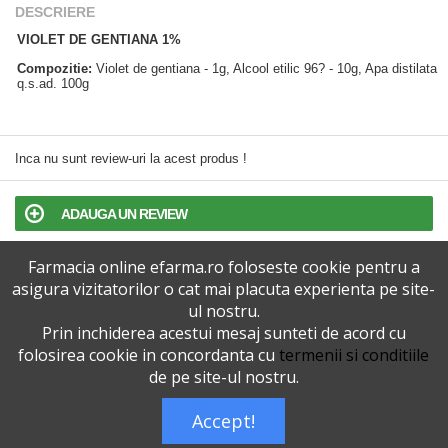
DESCRIERE
VIOLET DE GENTIANA 1%
Compozitie:
Violet de gentiana - 1g, Alcool etilic 96? - 10g, Apa distilata
q.s.ad. 100g
Inca nu sunt review-uri la acest produs !
ADAUGA UN REVIEW
Farmacia online efarma.ro foloseste cookie pentru a
TERMENI SI CONDITII
asigura vizitatorilor o cat mai placuta experienta pe site-
ul nostru.
POLITICA DE CONFIDENTIALITATE
Prin inchiderea acestui mesaj sunteti de acord cu
folosirea cookie in concordanta cu
termenii si conditiile
VERSIUNEA DESKTOP
de pe site-ul nostru.
Accept!
Telefoane eFarma:
0727515368
Dreptul de autor © efarma.ro - Toate Drepturile Rezervate.