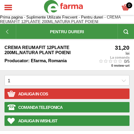
0
Prima pagina
-
Suplimente Utilizate Frecvent
-
Pentru dureri
- CREMA
REUMAFIT 12PLANTE 200ML,NATURA PLANT POIENI
PENTRU DURERI
31,20
CREMA REUMAFIT 12PLANTE
200ML,NATURA PLANT POIENI
lei
La comanda
Producator:
Efarma, Romania
0
/5
0
review-uri
ADAUGA IN COS
COMANDA TELEFONICA
ADAUGA IN WISHLIST