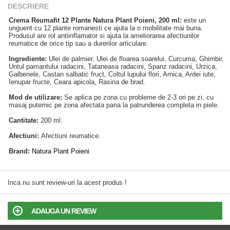
DESCRIERE
Crema Reumafit 12 Plante Natura Plant Poieni, 200 ml:
este un
unguent cu 12 plante romanesti ce ajuta la o mobilitate mai buna.
Produsul are rol antiinflamator si ajuta la ameliorarea afectiunilor
reumatice de orice tip sau a durerilor articulare.
Ingrediente:
Ulei de palmier, Ulei de floarea soarelui, Curcuma, Ghimbir,
Untul pamantului radacini, Tataneasa radacini, Spanz radacini, Urzica,
Galbenele, Castan salbatic fruct, Coltul lupului flori, Arnica, Ardei iute,
Ienupar fructe, Ceara apicola, Rasina de brad.
Mod de utilizare:
Se aplica pe zona cu probleme de 2-3 ori pe zi, cu
masaj puternic pe zona afectata pana la patrunderea completa in piele.
Cantitate:
200 ml.
Afectiuni:
Afectiuni reumatice.
Brand:
Natura Plant Poieni
Inca nu sunt review-uri la acest produs !
ADAUGA UN REVIEW