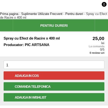
0
Prima pagina
-
Suplimente Utilizate Frecvent
-
Pentru dureri
- Spray cu Efect
de Racire x 400 ml
PENTRU DURERI
25,00
Spray cu Efect de Racire x 400 ml
lei
Producator:
PIC ARTSANA
La comanda
0
/5
0
review-uri
ADAUGA IN COS
COMANDA TELEFONICA
ADAUGA IN WISHLIST