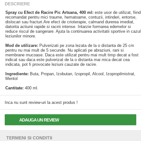
DESCRIERE
Spray cu Efect de Racire Pic Artsana, 400 ml:
este usor de utilizat, fiind
recomandat pentru mici traume, hematoame, contuzii, intinderi, entorse,
dislocari sau fracturi.Are efect de crioterapie, calmand durerea imediat,
datorita actiunii rapide si racirii intense. Intarzie formarea edemelor si
reduce riscul de sangerare. Ajuta la continuarea activitatii sportive in cazul
leziunilor minore.
Mod de utilizare:
Pulverizati pe zona lezata de la o distanta de 25 cm
pentru nu mai mult de 5 secunde. Nu aplicati pe abraziuni, rani si
membrane mucoase. Daca este utilizat pentru mai mult timp decat a fost
indicat sau daca este pulverizat de la o distanta mai mica decat cea
indicata, pot fi provocate leziuni cauzate de racire.
Ingrediente:
Buta, Propan, Izobutan, Izopropil, Alcool, Izopropilmistrat,
Mentol
Cantitate:
400 ml.
Inca nu sunt review-uri la acest produs !
ADAUGA UN REVIEW
TERMENI SI CONDITII