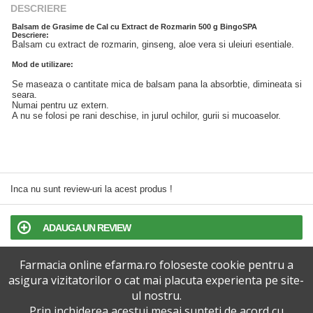
DESCRIERE
Balsam de Grasime de Cal cu Extract de Rozmarin 500 g BingoSPA
Descriere:
Balsam cu extract de rozmarin, ginseng, aloe vera si uleiuri esentiale.
Mod de utilizare:
Se maseaza o cantitate mica de balsam pana la absorbtie, dimineata si
seara.
Numai pentru uz extern.
A nu se folosi pe rani deschise, in jurul ochilor, gurii si mucoaselor.
Inca nu sunt review-uri la acest produs !
ADAUGA UN REVIEW
Farmacia online efarma.ro foloseste cookie pentru a
TERMENI SI CONDITII
asigura vizitatorilor o cat mai placuta experienta pe site-
ul nostru.
POLITICA DE CONFIDENTIALITATE
Prin inchiderea acestui mesaj sunteti de acord cu