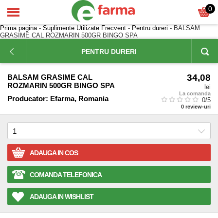
0
Prima pagina
-
Suplimente Utilizate Frecvent
-
Pentru dureri
- BALSAM
GRASIME CAL ROZMARIN 500GR BINGO SPA
PENTRU DURERI
34,08
BALSAM GRASIME CAL
ROZMARIN 500GR BINGO SPA
lei
La comanda
Producator:
Efarma, Romania
0
/5
0
review-uri
ADAUGA IN COS
COMANDA TELEFONICA
ADAUGA IN WISHLIST