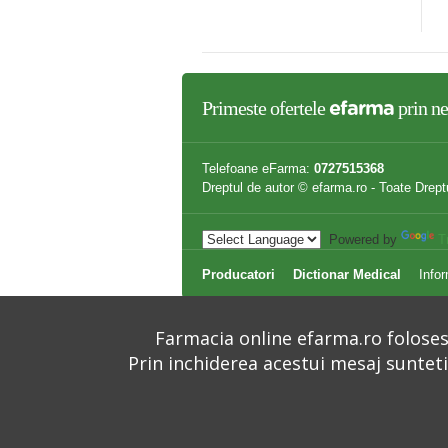
,90 lei
69,90 lei
Primeste ofertele
prin ne
efarma
Telefoane eFarma:
0727515368
Dreptul de autor © efarma.ro - Toate Drept
Powered by
T
Producatori
Dictionar Medical
Infor
Farmacia online efarma.ro folosest
Prin inchiderea acestui mesaj suntet