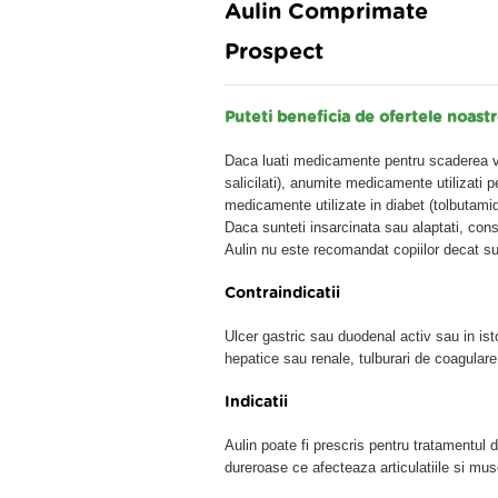
Aulin Comprimate
Prospect
Puteti beneficia de ofertele noas
Daca luati medicamente pentru scaderea vas
salicilati), anumite medicamente utilizati p
medicamente utilizate in diabet (tolbutamid
Daca sunteti insarcinata sau alaptati, cons
Aulin nu este recomandat copiilor decat su
Contraindicatii
Ulcer gastric sau duodenal activ sau in ist
hepatice sau renale, tulburari de coagulare
Indicatii
Aulin poate fi prescris pentru tratamentul dure
dureroase ce afecteaza articulatiile si musc