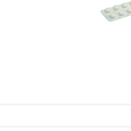
Cumpara de minim 299 lei
din farmaci