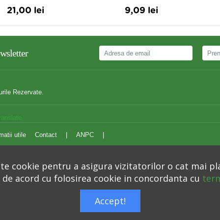
21,00 lei
9,09 lei
wsletter
urile Rezervate.
ranslate
matii utile
Contact
|
ANPC
|
e cookie pentru a asigura vizitatorilor o cat mai pl
i de acord cu folosirea cookie in concordanta cu
term
Autoritatea Nationala pentru Protectia Consumatorilor –
anpc.ro
Accept!