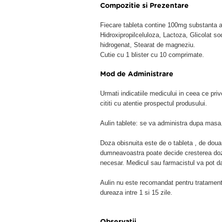
Compozitie si Prezentare
Fiecare tableta contine 100mg substanta ac
Hidroxipropilceluloza, Lactoza, Glicolat so
hidrogenat, Stearat de magneziu.
Cutie cu 1 blister cu 10 comprimate.
Mod de Administrare
Urmati indicatiile medicului in ceea ce pr
cititi cu atentie prospectul produsului.
Aulin tablete: se va administra dupa masa
Doza obisnuita este de o tableta , de doua 
dumneavoastra poate decide cresterea dozei
necesar. Medicul sau farmacistul va pot da
Aulin nu este recomandat pentru tratament
dureaza intre 1 si 15 zile.