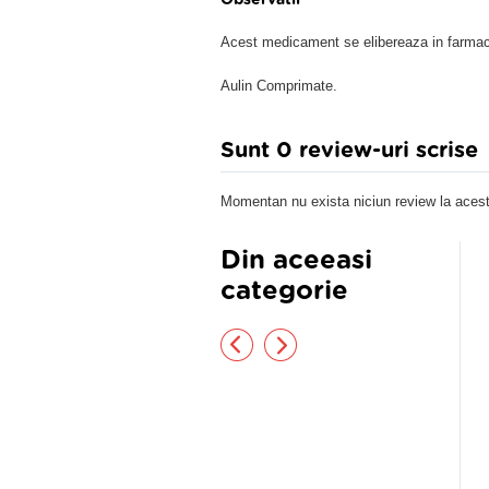
Observatii
Acest medicament se elibereaza in farmaci
Aulin Comprimate.
Sunt 0 review-uri scrise
Momentan nu exista niciun review la acest
Din aceeasi
categorie
iBlock gel, 8 g
Cetilar crema x 50 gr