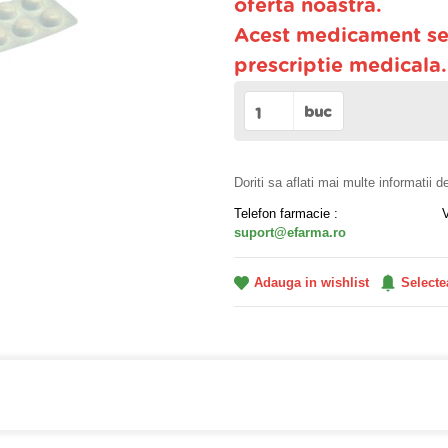
oferta noastra.
Acest medicament se
prescriptie medicala
buc
Doriti sa aflati mai multe informatii 
Telefon farmacie :
suport@efarma.ro
Adauga in wishlist
Selecte
a online eFarma si beneficiezi de transport gratuit!