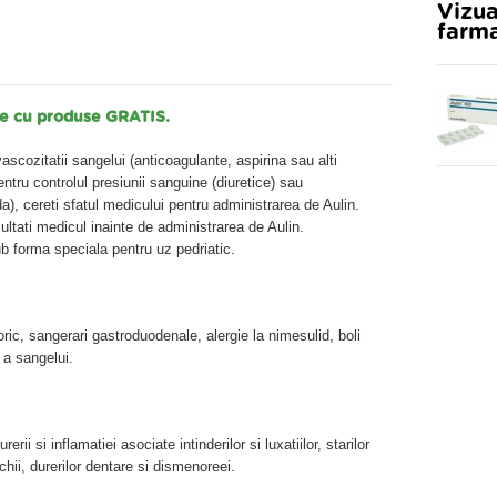
Vizua
farma
tre cu produse GRATIS.
cozitatii sangelui (anticoagulante, aspirina sau alti
entru controlul presiunii sanguine (diuretice) sau
a), cereti sfatul medicului pentru administrarea de Aulin.
ultati medicul inainte de administrarea de Aulin.
b forma speciala pentru uz pedriatic.
oric, sangerari gastroduodenale, alergie la nimesulid, boli
 a sangelui.
rii si inflamatiei asociate intinderilor si luxatiilor, starilor
hii, durerilor dentare si dismenoreei.