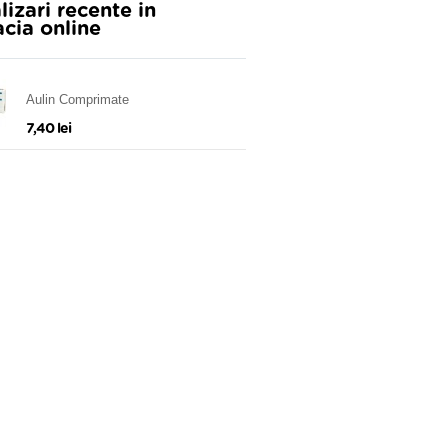
lizari recente in
cia online
Aulin Comprimate
7,40 lei