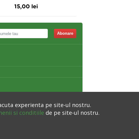
15,00 lei
14,50 lei
Abonare
acuta experienta pe site-ul nostru.
enii si conditiile
de pe site-ul nostru.