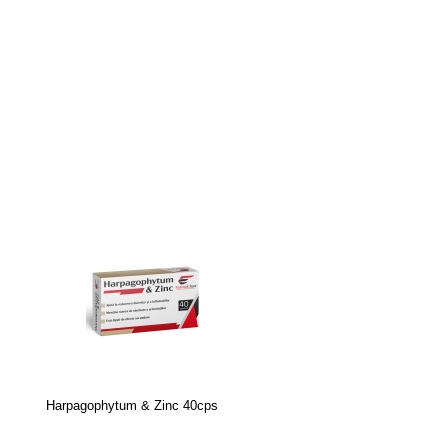
Harpagophytum & Zinc 40cps
Gel cu efect de incalzire O
Reumatic, 250 ml