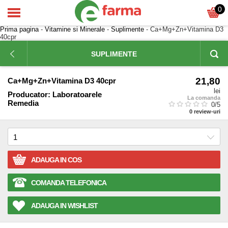
0
Prima pagina
-
Vitamine si Minerale
-
Suplimente
- Ca+Mg+Zn+Vitamina D3
40cpr
SUPLIMENTE
21,80
Ca+Mg+Zn+Vitamina D3 40cpr
lei
Producator:
Laboratoarele
La comanda
Remedia
0
/5
0
review-uri
ADAUGA IN COS
COMANDA TELEFONICA
ADAUGA IN WISHLIST