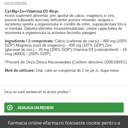
DESCRIERE
Ca+Mg+Zn+Vitamina D3 40cpr
Acest supliment alimentar, prin aportul de calciu, magneziu si zinc,
previne tulburarile asociate deficientei acestor minerale, asigura o
rezistenta sporita a organismului in conditii de stres, suprasolicitare fizica
si mentala. Datorita efectelor imunostimulatoare, creste capacitatea de
rezistenta a organismului la actiunea factorilor patogeni.
Ingrediente / 2 comprimate:
Calciu (carbonat de calciu) – 800 mg (100%
DZR*),Magneziu (oxid de magenziu) – 400 mg (107% DZR*),Zinc
(gluconat de zinc) – 20 mg (200% DZR*),Vitamina D3 (colecalciferol) – 10
mcg (400UI) / (200% DZR*).
*Procent din Doza Zilnica Recomandata (Conform directivei 2008/100/EC)
Mod de utilizare:
Oral, cate un comprimat de 2 ori pe zi, dupa mese.
Inca nu sunt review-uri la acest produs !
ADAUGA UN REVIEW
Farmacia online efarma.ro foloseste cookie pentru a
TERMENI SI CONDITII