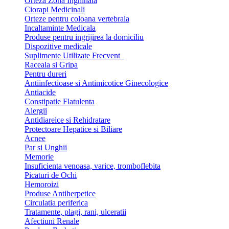
Orteza Zona Inghinala
Ciorapi Medicinali
Orteze pentru coloana vertebrala
Incaltaminte Medicala
Produse pentru ingrijirea la domiciliu
Dispozitive medicale
Suplimente Utilizate Frecvent
Raceala si Gripa
Pentru dureri
Antiinfectioase si Antimicotice Ginecologice
Antiacide
Constipatie Flatulenta
Alergii
Antidiareice si Rehidratare
Protectoare Hepatice si Biliare
Acnee
Par si Unghii
Memorie
Insuficienta venoasa, varice, tromboflebita
Picaturi de Ochi
Hemoroizi
Produse Antiherpetice
Circulatia periferica
Tratamente, plagi, rani, ulceratii
Afectiuni Renale