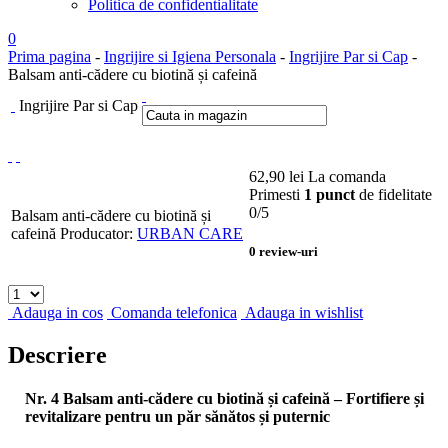
Politica de confidentialitate
0
Prima pagina
-
Ingrijire si Igiena Personala
-
Ingrijire Par si Cap
-
Balsam anti-cădere cu biotină și cafeină
Ingrijire Par si Cap
62,90
lei
La comanda
Primesti
1 punct
de fidelitate
0
/5
Balsam anti-cădere cu biotină și
cafeină
Producator:
URBAN CARE
0
review-uri
Adauga in cos
Comanda telefonica
Adauga in wishlist
Descriere
Nr. 4 Balsam anti-cădere cu biotină și cafeină – Fortifiere și
revitalizare pentru un păr sănătos și puternic