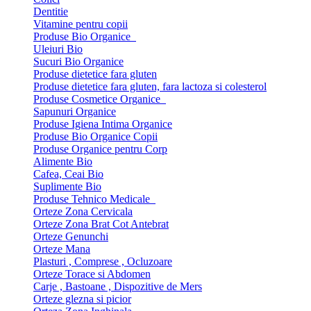
Dentitie
Vitamine pentru copii
Produse Bio Organice
Uleiuri Bio
Sucuri Bio Organice
Produse dietetice fara gluten
Produse dietetice fara gluten, fara lactoza si colesterol
Produse Cosmetice Organice
Sapunuri Organice
Produse Igiena Intima Organice
Produse Bio Organice Copii
Produse Organice pentru Corp
Alimente Bio
Cafea, Ceai Bio
Suplimente Bio
Produse Tehnico Medicale
Orteze Zona Cervicala
Orteze Zona Brat Cot Antebrat
Orteze Genunchi
Orteze Mana
Plasturi , Comprese , Ocluzoare
Orteze Torace si Abdomen
Carje , Bastoane , Dispozitive de Mers
Orteze glezna si picior