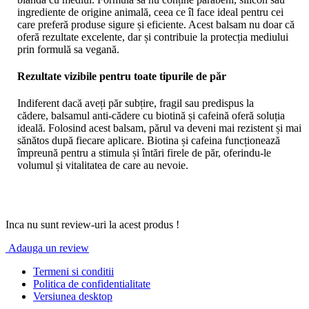
ingrediente de origine animală, ceea ce îl face ideal pentru cei
care preferă produse sigure și eficiente. Acest balsam nu doar că
oferă rezultate excelente, dar și contribuie la protecția mediului
prin formulă sa vegană.
Rezultate vizibile pentru toate tipurile de păr
Indiferent dacă aveți păr subțire, fragil sau predispus la
cădere, balsamul anti-cădere cu biotină și cafeină oferă soluția
ideală. Folosind acest balsam, părul va deveni mai rezistent și mai
sănătos după fiecare aplicare. Biotina și cafeina funcționează
împreună pentru a stimula și întări firele de păr, oferindu-le
volumul și vitalitatea de care au nevoie.
Inca nu sunt review-uri la acest produs !
Adauga un review
Termeni si conditii
Politica de confidentialitate
Versiunea desktop