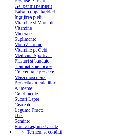
Produse Barbati
Gel pentru barbierit
Balsam dupa barbierit
Ingrijirea pielii
Vitamine si Minerale
Vitamine
Minerale
Suplimente
MultiVitamine
Vitamine pt Ochi
Medicina Sportiva
Plasturi si bandaje
Traumatisme locale
Concentrate proteice
Masa musculara
Protectia articulatiilor
Alimente
Condimente
Sucuri Lapte
Ceareale
Legume Fructe
Ulei
Seminte
Fructe Legume Uscate
Termeni si conditii