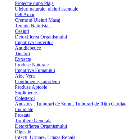
Protectie dupa Plaja
Uleiuri naturale, uleiuri esentiale
Pell Amar
Creme si Uleiuri Masaj
Terapie Naturista
Ceaiuri
Detoxifierea Organismului
Impotriva Durerilor
Antidiabetice
Tincturi
Extracte
Produse Naturale
Impotriva Fumatului
Aloe Vera
Condimente, mirodenii
Produse Apicole
Suplimente
Colesterol
Antistres , Tulburari de Somn, Tulburari de Ritm Cardiac
Imunitate
Prostata
Tonifiere Generala
Detoxifierea Organismului
Digestie
Infectii Urinare, Litiaza Renala