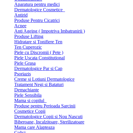
Aparatura pentru medici
Dermatologice Cosmetice
Antirid
Produse Pentru Cicatrici
Acnee
Anti Ageing ( Impotriva Imbatranirii )
Produse Lifting
Hidratare si Tonifiere Ten
Ten Cuperozic
Piele cu Discromii ( Pete )
Piele Uscata Constitutional
Piele Grasa
Dermatologice Par si Cap
Psoriazis
Creme si Lotiuni Dermatologice
Tratament Negi si Bataturi
Demachiante
Piele Sensibila
Mama si copilul
Produse pentru Perioada Sarcinii
Cosmetice Copii
Dermatologice Copii si Nou Nascuti
Biberoane, Incalzitoare, Sterilizatoare
Mama care Alapteaza
Colici