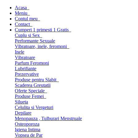
Acasa
Meniu
Contul meu
Contact
Cumperi 1 primesti 1 Gratis
Cuplu si Sex
Performante Sexuale
Vibratoare, inele, feromoni
Inele
Vibratoare
Parfum Feromoni
Lubrifiante
Prezervative
Produse pentru Slabit
Scaderea Greutatii
Oferte Speciale
Produse Femei
Silueta
Celulita si Vergeturi
Depilare
Menopauza , Tulburari Menstruale
Osteoporoza
Igiena Intima
Vopsea de Par