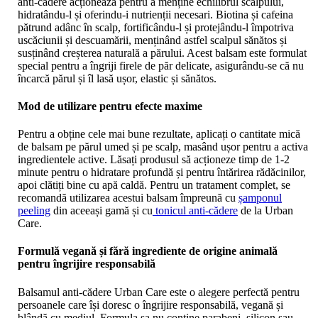
anti-cădere acționează pentru a menține echilibrul scalpului,
hidratându-l și oferindu-i nutrienții necesari. Biotina și cafeina
pătrund adânc în scalp, fortificându-l și protejându-l împotriva
uscăciunii și descuamării, menținând astfel scalpul sănătos și
susținând creșterea naturală a părului. Acest balsam este formulat
special pentru a îngriji firele de păr delicate, asigurându-se că nu
încarcă părul și îl lasă ușor, elastic și sănătos.
Mod de utilizare pentru efecte maxime
Pentru a obține cele mai bune rezultate, aplicați o cantitate mică
de balsam pe părul umed și pe scalp, masând ușor pentru a activa
ingredientele active. Lăsați produsul să acționeze timp de 1-2
minute pentru o hidratare profundă și pentru întărirea rădăcinilor,
apoi clătiți bine cu apă caldă. Pentru un tratament complet, se
recomandă utilizarea acestui balsam împreună cu
șamponul
peeling
din aceeași gamă și cu
tonicul anti-cădere
de la Urban
Care.
Formulă vegană și fără ingrediente de origine animală
pentru îngrijire responsabilă
Balsamul anti-cădere Urban Care este o alegere perfectă pentru
persoanele care își doresc o îngrijire responsabilă, vegană și
blândă cu mediul. Formula sa nu conține parabeni, silicon sau