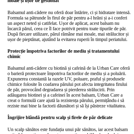
moale și ușor de gestionat
Balsamul anti-cădere nu oferă doar întărire, ci și hidratare intensă.
Formula sa pătrunde în firul de păr pentru a-l hrăni și a-i conferi
un aspect neted și catifelat. Ușor de aplicat, acest balsam nu
încarcă părul, ceea ce îl face potrivit pentru toate tipurile de păr.
După fiecare utilizare, părul rămâne mai moale, mai strălucitor și
ușor de pieptănat, ajutând la evitarea ruperii în timpul periatului.
Protecție împotriva factorilor de mediu și tratamentului
chimic
Balsamul anti-cădere cu biotină și cafeină de la Urban Care oferă
o barieră protectoare împotriva factorilor de mediu și a poluării.
Expunerea constantă la razele UV, poluare, praful și produsele
chimice folosite în coafarea părului pot afecta integritatea firului
de păr, provocând degradarea și pierderea strălucirii. Prin
adăugarea biotinei și a cafeinei în acest balsam, Urban Care a
creat o formulă care ajută la rezistența părului, permițându-i să
reziste mai bine la factorii dăunători și să își păstreze vitalitatea.
Îngrijire blândă pentru scalp și firele de păr delicate
Un scalp sănătos este fundația unui păr sănătos, iar acest balsam