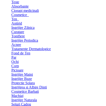
Teste
Absorbante
Ciorapi medicinali
Cosmetice
Ten
Antirid
Ingrijire Zilnica
Curatare
Tonifiere
Ingrijire Periodica
Acnee
Tratamente Dermatologice
Fond de Ten
Par
Ochi
Corp
Picioare
Ingrijire Maini
Ingrijire Buze
Protectie Solara
Ingrijirea si Albire Dinti
Cosmetice Barbati
Machiaj
Ingrijire Naturala
Seturi Cadou