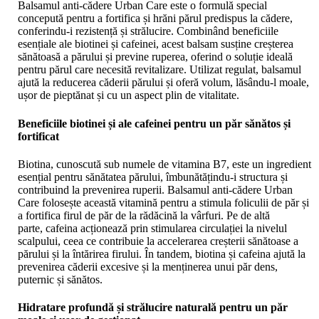
Balsamul anti-cădere Urban Care este o formulă special
concepută pentru a fortifica și hrăni părul predispus la cădere,
conferindu-i rezistență și strălucire. Combinând beneficiile
esențiale ale biotinei și cafeinei, acest balsam susține creșterea
sănătoasă a părului și previne ruperea, oferind o soluție ideală
pentru părul care necesită revitalizare. Utilizat regulat, balsamul
ajută la reducerea căderii părului și oferă volum, lăsându-l moale,
ușor de pieptănat și cu un aspect plin de vitalitate.
Beneficiile biotinei și ale cafeinei pentru un păr sănătos și
fortificat
Biotina, cunoscută sub numele de vitamina B7, este un ingredient
esențial pentru sănătatea părului, îmbunătățindu-i structura și
contribuind la prevenirea ruperii. Balsamul anti-cădere Urban
Care folosește această vitamină pentru a stimula foliculii de păr și
a fortifica firul de păr de la rădăcină la vârfuri. Pe de altă
parte, cafeina acționează prin stimularea circulației la nivelul
scalpului, ceea ce contribuie la accelerarea creșterii sănătoase a
părului și la întărirea firului. În tandem, biotina și cafeina ajută la
prevenirea căderii excesive și la menținerea unui păr dens,
puternic și sănătos.
Hidratare profundă și strălucire naturală pentru un păr