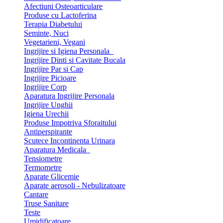
Afectiuni Osteoarticulare
Produse cu Lactoferina
Terapia Diabetului
Seminte, Nuci
Vegetarieni, Vegani
Ingrijire si Igiena Personala
Ingrijire Dinti si Cavitate Bucala
Ingrijire Par si Cap
Ingrijire Picioare
Ingrijire Corp
Aparatura Ingrijire Personala
Ingrijire Unghii
Igiena Urechii
Produse Impotriva Sforaitului
Antiperspirante
Scutece Incontinenta Urinara
Aparatura Medicala
Tensiometre
Termometre
Aparate Glicemie
Aparate aerosoli - Nebulizatoare
Cantare
Truse Sanitare
Teste
Umidificatoare