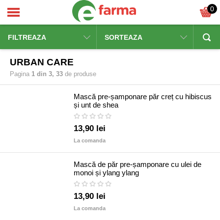
0
FILTREAZA
SORTEAZA
URBAN CARE
Pagina
1 din 3, 33
de produse
Mască pre-șamponare păr creț cu hibiscus
și unt de shea
13,90 lei
La comanda
Mască de păr pre-șamponare cu ulei de
monoi și ylang ylang
13,90 lei
La comanda