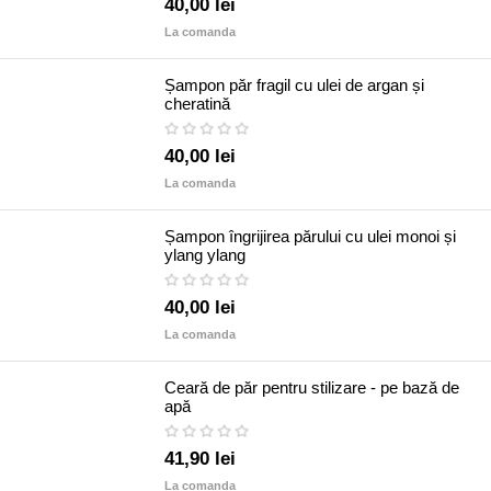
40,00 lei
La comanda
Șampon păr fragil cu ulei de argan și
cheratină
40,00 lei
La comanda
Șampon îngrijirea părului cu ulei monoi și
ylang ylang
40,00 lei
La comanda
Ceară de păr pentru stilizare - pe bază de
apă
41,90 lei
La comanda