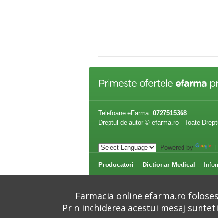
valid Anti Hair Loss Sampon x
Seboradin FitoCell Ser 6g - tuburi
0 ml
x 15
,69 lei
150,70 lei
Primeste ofertele
efarma
pr
Telefoane eFarma:
0727515368
Dreptul de autor © efarma.ro - Toate Drept
Powered by
T
Producatori
Dictionar Medical
Infor
Farmacia online efarma.ro folosest
Prin inchiderea acestui mesaj suntet