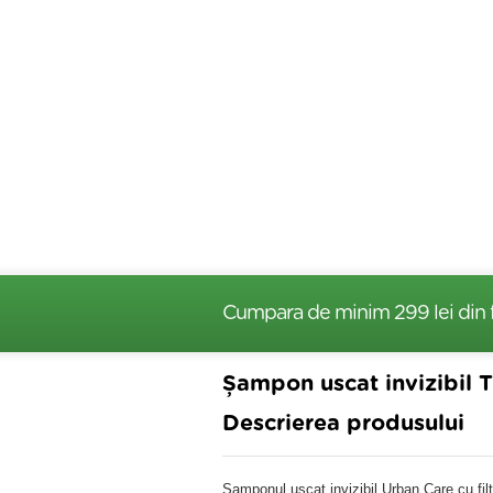
Cumpara de minim 299 lei
din 
Șampon uscat invizibil T
Descrierea produsului
Șamponul uscat invizibil Urban Care cu fil