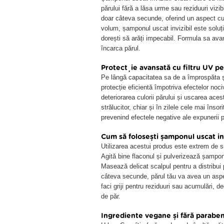
părului fără a lăsa urme sau reziduuri vizi
doar câteva secunde, oferind un aspect cura
volum, șamponul uscat invizibil este soluția
dorești să arăți impecabil. Formula sa ava
încarca părul.
Protecție avansată cu filtru UV pe
Pe lângă capacitatea sa de a împrospăta și
protecție eficientă împotriva efectelor noci
deteriorarea culorii părului și uscarea ace
strălucitor, chiar și în zilele cele mai însori
prevenind efectele negative ale expunerii p
Cum să folosești șamponul uscat in
Utilizarea acestui produs este extrem de s
Agită bine flaconul și pulverizează șamponu
Masează delicat scalpul pentru a distribui 
câteva secunde, părul tău va avea un aspec
faci griji pentru reziduuri sau acumulări, d
de păr.
Ingrediente vegane și fără parabeni