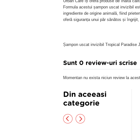
Urban Care îți oferă produse de înaltă cali
Formula acestui șampon uscat invizibil e
ingrediente de origine animală, fiind prieten
oferă siguranța unui păr sănătos și îngrijit
Șampon uscat invizibil Tropical Paradise 
Sunt 0 review-uri scrise
Momentan nu exista niciun review la acest
Din aceeasi
categorie