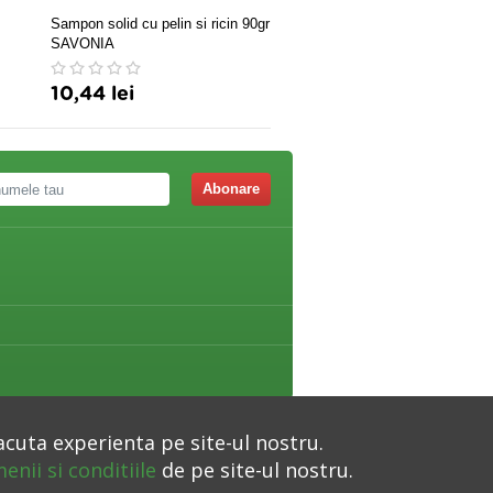
Sampon solid cu pelin si ricin 90gr
Mască pre-șamponare păr c
SAVONIA
hibiscus și unt de shea
10,44 lei
13,90 lei
Abonare
acuta experienta pe site-ul nostru.
enii si conditiile
de pe site-ul nostru.