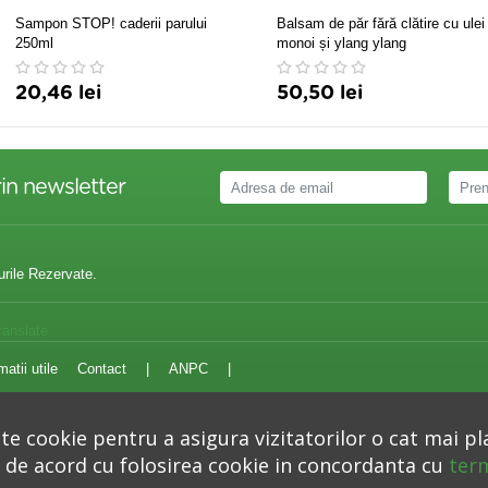
Sampon STOP! caderii parului
Balsam de păr fără clătire cu ulei
250ml
monoi și ylang ylang
20,46 lei
50,50 lei
in newsletter
urile Rezervate.
ranslate
matii utile
Contact
|
ANPC
|
e cookie pentru a asigura vizitatorilor o cat mai pl
i de acord cu folosirea cookie in concordanta cu
term