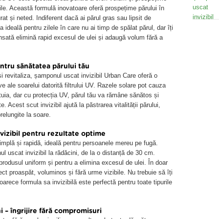
bile. Această formulă inovatoare oferă prospețime părului în
t și neted. Indiferent dacă ai părul gras sau lipsit de
 ideală pentru zilele în care nu ai timp de spălat părul, dar îți
nsată elimină rapid excesul de ulei și adaugă volum fără a
ntru sănătatea părului tău
 revitaliza, șamponul uscat invizibil Urban Care oferă o
ve ale soarelui datorită filtrului UV. Razele solare pot cauza
stuia, dar cu protecția UV, părul tău va rămâne sănătos și
te. Acest scut invizibil ajută la păstrarea vitalității părului,
relungite la soare.
vizibil pentru rezultate optime
implă și rapidă, ideală pentru persoanele mereu pe fugă.
l uscat invizibil la rădăcini, de la o distanță de 30 cm.
produsul uniform și pentru a elimina excesul de ulei. În doar
t proaspăt, voluminos și fără urme vizibile. Nu trebuie să îți
eoarece formula sa invizibilă este perfectă pentru toate tipurile
 – îngrijire fără compromisuri