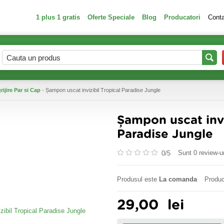
1 plus 1 gratis
Oferte Speciale
Blog
Producatori
Cont
rijire Par si Cap
- Șampon uscat invizibil Tropical Paradise Jungle
Șampon uscat invi
Paradise Jungle
Sunt 0 review-ur
0/
5
Produsul este
La comanda
Produc
29,00
lei