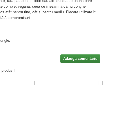
tate, fără parabeni, silicon sau alte substanțe dăunătoare.
ste complet vegană, ceea ce înseamnă că nu conține
os atât pentru tine, cât și pentru mediu. Fiecare utilizare îți
, fără compromisuri.
Jungle.
Adauga comentariu
 produs !