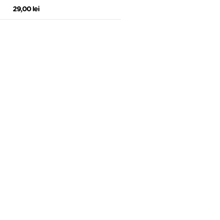
Paradise Jungle
29,00 lei