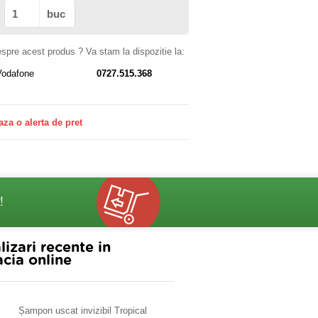
buc
despre acest produs ? Va stam la dispozitie la:
Vodafone
0727.515.368
aza o alerta de pret
!
lizari recente in
cia online
Șampon uscat invizibil Tropical