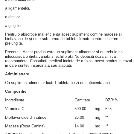
a ligamentelor,
a dintilor
a gingiilor
Pentru o absorbtie mai eficienta acest supliment contine macese si
bioflavonoide şi este sub forma de tablete filmate pentru eliberare
prelungita.
Precautii: Acest produs este un supliment alimentar si nu trebuie sa
inlocuiasca o dieta variata si echilibrata.Nu depasiti doza zilnica
recomandata. Consultati medicul inainte de a folosi acest produs in cazul
in care sunteti insarcinata sau alaptati.
Administrare
Ca supliment alimentar luati 1 tableta pe zi cu suficienta apa.
Compozitie
Ingrediente
Cantitate
DZR*%
Vitamina C
500.00
mg
625
Bioflavonoide din citrice
25.00
mg
**
Macese (Rosa Canina)
14.00
mg
**