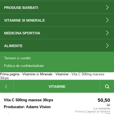
PRODUSE BARBATI
VITAMINE SI MINERALE
MEDICINA SPORTIVA
ALIMENTE
Termeni si conditii
Politica de confidentialitate
Prima pagina
-
Vitamine si Minerale
-
Vitamine
- Vita C 500mg macese
30cps
VITAMINE
50,50
Vita C 500mg macese 30cps
lei
Producator:
Adams Vision
La comanda
Primesti
1 punct
de fidelitate