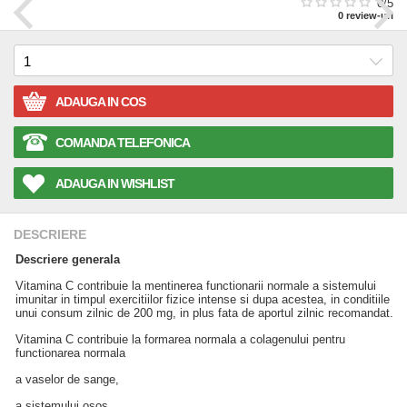
0
/5
0
review-uri
ADAUGA IN COS
COMANDA TELEFONICA
ADAUGA IN WISHLIST
DESCRIERE
Descriere generala
Vitamina C contribuie la mentinerea functionarii normale a sistemului
imunitar in timpul exercitiilor fizice intense si dupa acestea, in conditiile
unui consum zilnic de 200 mg, in plus fata de aportul zilnic recomandat.
Vitamina C contribuie la formarea normala a colagenului pentru
functionarea normala
a vaselor de sange,
a sistemului osos,