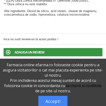
* (DZR) Doza Zilnica Recomandata cf. Directivei 2008/100/EC
** Doza zilnica nu este stabilita
Alte ingrediente: Dioxid de siliciu, acid stearic, stearat de magneziu,
croscarmeloza de sodiu, hipromeloza, celuloza microcristalina.
Inca nu sunt review-uri la acest produs !
ADAUGA UN REVIEW
Farmacia online efarma.ro foloseste cookie pentru a
TERMENI SI CONDITII
asigura vizitatorilor o cat mai placuta experienta pe site-
ul nostru.
POLITICA DE CONFIDENTIALITATE
Prin inchiderea acestui mesaj sunteti de acord cu
folosirea cookie in concordanta cu
termenii si conditiile
VERSIUNEA DESKTOP
de pe site-ul nostru.
Accept!
Telefoane eFarma:
0727515368
Dreptul de autor © efarma.ro - Toate Drepturile Rezervate.