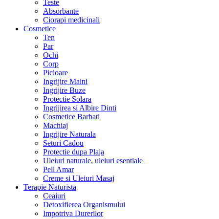
Teste
Absorbante
Ciorapi medicinali
Cosmetice
Ten
Par
Ochi
Corp
Picioare
Ingrijire Maini
Ingrijire Buze
Protectie Solara
Ingrijirea si Albire Dinti
Cosmetice Barbati
Machiaj
Ingrijire Naturala
Seturi Cadou
Protectie dupa Plaja
Uleiuri naturale, uleiuri esentiale
Pell Amar
Creme si Uleiuri Masaj
Terapie Naturista
Ceaiuri
Detoxifierea Organismului
Impotriva Durerilor