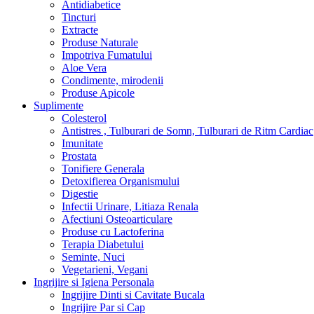
Antidiabetice
Tincturi
Extracte
Produse Naturale
Impotriva Fumatului
Aloe Vera
Condimente, mirodenii
Produse Apicole
Suplimente
Colesterol
Antistres , Tulburari de Somn, Tulburari de Ritm Cardiac
Imunitate
Prostata
Tonifiere Generala
Detoxifierea Organismului
Digestie
Infectii Urinare, Litiaza Renala
Afectiuni Osteoarticulare
Produse cu Lactoferina
Terapia Diabetului
Seminte, Nuci
Vegetarieni, Vegani
Ingrijire si Igiena Personala
Ingrijire Dinti si Cavitate Bucala
Ingrijire Par si Cap