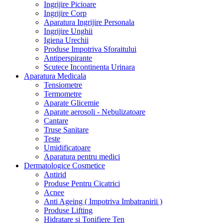
Ingrijire Picioare
Ingrijire Corp
Aparatura Ingrijire Personala
Ingrijire Unghii
Igiena Urechii
Produse Impotriva Sforaitului
Antiperspirante
Scutece Incontinenta Urinara
Aparatura Medicala
Tensiometre
Termometre
Aparate Glicemie
Aparate aerosoli - Nebulizatoare
Cantare
Truse Sanitare
Teste
Umidificatoare
Aparatura pentru medici
Dermatologice Cosmetice
Antirid
Produse Pentru Cicatrici
Acnee
Anti Ageing ( Impotriva Imbatranirii )
Produse Lifting
Hidratare si Tonifiere Ten