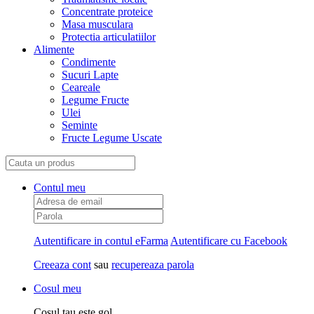
Concentrate proteice
Masa musculara
Protectia articulatiilor
Alimente
Condimente
Sucuri Lapte
Ceareale
Legume Fructe
Ulei
Seminte
Fructe Legume Uscate
Contul meu
Autentificare in contul eFarma
Autentificare cu Facebook
Creeaza cont
sau
recupereaza parola
Cosul meu
Cosul tau este gol