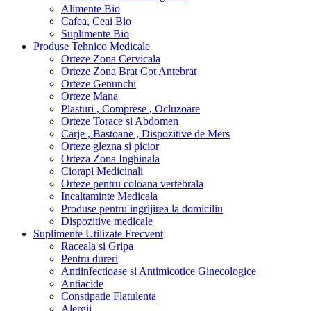
Alimente Bio
Cafea, Ceai Bio
Suplimente Bio
Produse Tehnico Medicale
Orteze Zona Cervicala
Orteze Zona Brat Cot Antebrat
Orteze Genunchi
Orteze Mana
Plasturi , Comprese , Ocluzoare
Orteze Torace si Abdomen
Carje , Bastoane , Dispozitive de Mers
Orteze glezna si picior
Orteza Zona Inghinala
Ciorapi Medicinali
Orteze pentru coloana vertebrala
Incaltaminte Medicala
Produse pentru ingrijirea la domiciliu
Dispozitive medicale
Suplimente Utilizate Frecvent
Raceala si Gripa
Pentru dureri
Antiinfectioase si Antimicotice Ginecologice
Antiacide
Constipatie Flatulenta
Alergii