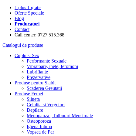
1 plus 1 gratis
Oferte Speciale
Blog
Producatori
Contact
Call center: 0727.515.368
Catalogul de produse
Cuplu si Sex
Performante Sexuale
Vibratoare, inele, feromoni
Lubrifiante
Prezervative
Produse pentru Slabit
Scaderea Greutatii
Produse Femei
Silueta
Celulita si Vergeturi
Depilare
Menopauza , Tulburari Menstruale
Osteoporoza
Igiena Intima
Vopsea de Par