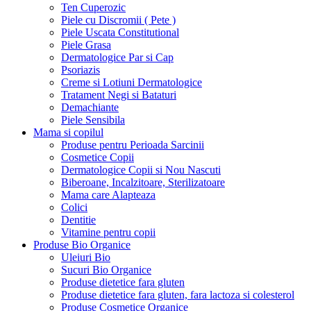
Ten Cuperozic
Piele cu Discromii ( Pete )
Piele Uscata Constitutional
Piele Grasa
Dermatologice Par si Cap
Psoriazis
Creme si Lotiuni Dermatologice
Tratament Negi si Bataturi
Demachiante
Piele Sensibila
Mama si copilul
Produse pentru Perioada Sarcinii
Cosmetice Copii
Dermatologice Copii si Nou Nascuti
Biberoane, Incalzitoare, Sterilizatoare
Mama care Alapteaza
Colici
Dentitie
Vitamine pentru copii
Produse Bio Organice
Uleiuri Bio
Sucuri Bio Organice
Produse dietetice fara gluten
Produse dietetice fara gluten, fara lactoza si colesterol
Produse Cosmetice Organice