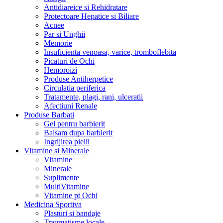
Antidiareice si Rehidratare
Protectoare Hepatice si Biliare
Acnee
Par si Unghii
Memorie
Insuficienta venoasa, varice, tromboflebita
Picaturi de Ochi
Hemoroizi
Produse Antiherpetice
Circulatia periferica
Tratamente, plagi, rani, ulceratii
Afectiuni Renale
Produse Barbati
Gel pentru barbierit
Balsam dupa barbierit
Ingrijirea pielii
Vitamine si Minerale
Vitamine
Minerale
Suplimente
MultiVitamine
Vitamine pt Ochi
Medicina Sportiva
Plasturi si bandaje
Traumatisme locale