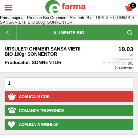
0
Prima pagina
-
Produse Bio Organice
-
Alimente Bio
- URSULETI GHIMBIR
SANSA VIETII BIO 100gr SONNENTOR
ALIMENTE BIO
19,03
URSULETI GHIMBIR SANSA VIETII
BIO 100gr SONNENTOR
lei
La comanda
Producator:
SONNENTOR
0
/5
0
review-uri
ADAUGA IN COS
COMANDA TELEFONICA
ADAUGA IN WISHLIST