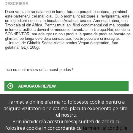
DESCRIERE
Daca va place sa calatoriti in lume, fara sa parasiti bucataria, ghimbirul
este partenerul cel mai loial. Cu o aroma incalzitoare si revigoranta, este
un ingredient esential in bucataria Asiatica, cea din America Latina, cea
Tropicala si din Africa. Pentru multi ani fiind condimentul cel mai popular
in lume si astfel a devenit o mirodenie favorita si in Europa.Noi, cei de la
SONNENTOR, am adaugat un nou produs la gama de produse bazate pe
ghimbir, pe langa cele deja consacrate, foarte populare si indragite.
- Ursuleti de Ghimbir Sansa Vietiia produs Vegan (vegetarian, fara
gelatina, GE), 100gr.
Inca nu sunt review-uri la acest produs !
ADAUGA UN REVIEW
Farmacia online efarma.ro foloseste cookie pentru a
TERMENI SI CONDITII
asigura vizitatorilor o cat mai placuta experienta pe site-
ul nostru.
POLITICA DE CONFIDENTIALITATE
Prin inchiderea acestui mesaj sunteti de acord cu
folosirea cookie in concordanta cu
termenii si conditiile
VERSIUNEA DESKTOP