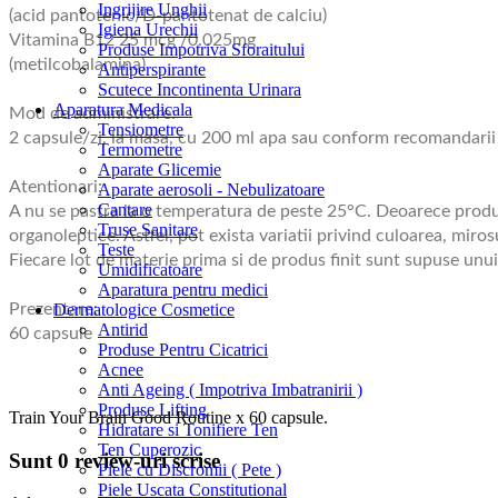
Ingrijire Unghii
(acid pantotenic/D-pantotenat de calciu)
Igiena Urechii
Vitamina B12 25 mcg /0.025mg
Produse Impotriva Sforaitului
(metilcobalamina)
Antiperspirante
Scutece Incontinenta Urinara
Aparatura Medicala
Mod de administrare:
Tensiometre
2 capsule/zi, la masa, cu 200 ml apa sau conform recomandarii 
Termometre
Aparate Glicemie
Atentionari:
Aparate aerosoli - Nebulizatoare
Cantare
A nu se pastra la o temperatura de peste 25°C. Deoarece produsu
Truse Sanitare
organoleptice. Astfel, pot exista variatii privind culoarea, miros
Teste
Fiecare lot de materie prima si de produs finit sunt supuse unui 
Umidificatoare
Aparatura pentru medici
Dermatologice Cosmetice
Prezentare:
Antirid
60 capsule
Produse Pentru Cicatrici
Acnee
Anti Ageing ( Impotriva Imbatranirii )
Produse Lifting
Train Your Brain Good Routine x 60 capsule.
Hidratare si Tonifiere Ten
Ten Cuperozic
Sunt 0 review-uri scrise
Piele cu Discromii ( Pete )
Piele Uscata Constitutional