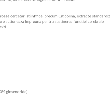
natural, fara adaos de ingrediente stimulante.
oase cercetari stiintifice, precum Citicolina, extracte standardi
 care actioneaza impreuna pentru sustinerea functiei cerebrale
e/zi
 30% ginsenozide)