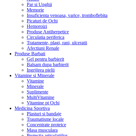
Par si Unghii
Memorie
Insuficienta venoasa, varice, tromboflebita
Picaturi de Ochi
Hemoroizi
Produse Antiherpetice
Circulatia periferica
Tratamente, plagi, rani, ulceratii
Afectiuni Renale
Produse Barbati
Gel pentru barbierit
Balsam dupa barbierit
Ingrijirea pielii
Vitamine si Minerale
Vitamine
Minerale
Suplimente
MultiVitamine
Vitamine pt Ochi
Medicina Sportiva
Plasturi si bandaje
Traumatisme locale
Concentrate proteice
Masa musculara
Protectia articulatiilor