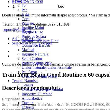
Cosmetice
ADAUGA IN COS
Ten
buc
Par
Ochi
Doriti sa aflati mai multe informatii despre acest produs ? Va stam la di
Corp
Picioare
Telefon farmacie :
Vodafone
0727.515.368
Ingrijire Maini
suport@efarma.ro
Ingrijire Buze
Protectie Solara
Adauga in wishlist
Ingrijirea si Albire Dinti
Selecteaza o alerta de pret
Cosmetice Barbati
Machiaj
Ingrijire Naturala
Seturi Cadou
Protectie dupa Plaja
Cumpara de minim 299 lei
din farmacia online eFarma si beneficiezi d
Uleiuri naturale, uleiuri esentiale
Pell Amar
Train Your Brain Good Routine x 60 capsu
Creme si Uleiuri Masaj
Terapie Naturista
Ceaiuri
Descrierea produsului
Detoxifierea Organismului
Impotriva Durerilor
Antidiabetice
Proprietati:
Tincturi
Supliment alimentar Train-Your-Brain®, GOOD ROUTINE®, 60 cap
Extracte