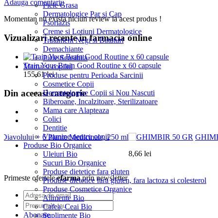
Adauga comentariu
Piele Grasa
Dermatologice Par si Cap
Momentan nu exista niciun review la acest produs !
Psoriazis
Creme si Lotiuni Dermatologice
Vizualizari recente in farmacia online
Tratament Negi si Bataturi
Demachiante
Piele Sensibila
Train Your Brain Good Routine x 60 capsule
Mama si copilul
155,61 lei
Produse pentru Perioada Sarcinii
Cosmetice Copii
Din aceeasi categorie
Dermatologice Copii si Nou Nascuti
Biberoane, Incalzitoare, Sterilizatoare
Mama care Alapteaza
Colici
Dentitie
Vitamine pentru copii
Diavolului + 6 Plante Medicinale, 250 ml
GHIMB
Produse Bio Organice
8,66 lei
Uleiuri Bio
Sucuri Bio Organice
Produse dietetice fara gluten
Primeste ofertele
efarma
prin newsletter
Produse dietetice fara gluten, fara lactoza si colesterol
Produse Cosmetice Organice
Alimente Bio
Cafea, Ceai Bio
Abonare
Suplimente Bio