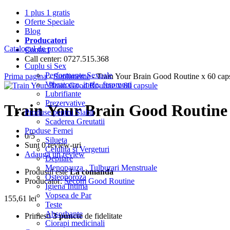
1 plus 1 gratis
Oferte Speciale
Blog
Producatori
Catalogul de produse
Contact
Call center: 0727.515.368
Cuplu si Sex
Performante Sexuale
Prima pagina
-
Suplimente
- Train Your Brain Good Routine x 60 cap
Vibratoare, inele, feromoni
Lubrifiante
Prezervative
Train Your Brain Good Routine 
Produse pentru Slabit
Scaderea Greutatii
Produse Femei
0/
5
Silueta
Sunt 0 review-uri
Celulita si Vergeturi
Adauga un review
Depilare
Menopauza , Tulburari Menstruale
Produsul este
La comanda
Osteoporoza
Producator:
Secom Good Routine
Igiena Intima
Vopsea de Par
155,61
lei
Teste
Absorbante
Primesti
3 puncte
de fidelitate
Ciorapi medicinali