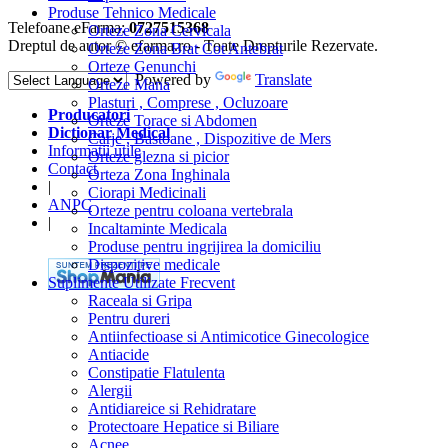
Produse Tehnico Medicale
Telefoane eFarma:
0727515368
Orteze Zona Cervicala
Dreptul de autor © efarma.ro - Toate Drepturile Rezervate.
Orteze Zona Brat Cot Antebrat
Orteze Genunchi
Powered by
Translate
Orteze Mana
Plasturi , Comprese , Ocluzoare
Producatori
Orteze Torace si Abdomen
Dictionar Medical
Carje , Bastoane , Dispozitive de Mers
Informatii utile
Orteze glezna si picior
Contact
Orteza Zona Inghinala
|
Ciorapi Medicinali
ANPC
Orteze pentru coloana vertebrala
|
Incaltaminte Medicala
Produse pentru ingrijirea la domiciliu
Dispozitive medicale
Suplimente Utilizate Frecvent
Raceala si Gripa
Pentru dureri
Antiinfectioase si Antimicotice Ginecologice
Antiacide
Constipatie Flatulenta
Alergii
Antidiareice si Rehidratare
Protectoare Hepatice si Biliare
Acnee