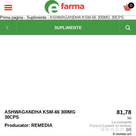
0
Prima pagina
-
Suplimente
- ASHWAGANDHA KSM-66 300MG 30CPS
SUPLIMENTE
81,78
ASHWAGANDHA KSM-66 300MG
30CPS
lei
La comanda
Producator:
REMEDIA
Primesti
1 punct
de fidelitate
0
/5
0
review-uri