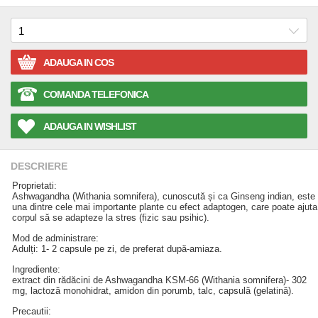
ADAUGA IN COS
COMANDA TELEFONICA
ADAUGA IN WISHLIST
DESCRIERE
Proprietati:
Ashwagandha (Withania somnifera), cunoscută și ca Ginseng indian, este
una dintre cele mai importante plante cu efect adaptogen, care poate ajuta
corpul să se adapteze la stres (fizic sau psihic).
Mod de administrare:
Adulți: 1- 2 capsule pe zi, de preferat după-amiaza.
Ingrediente:
extract din rădăcini de Ashwagandha KSM-66 (Withania somnifera)- 302
mg, lactoză monohidrat, amidon din porumb, talc, capsulă (gelatină).
Precautii: