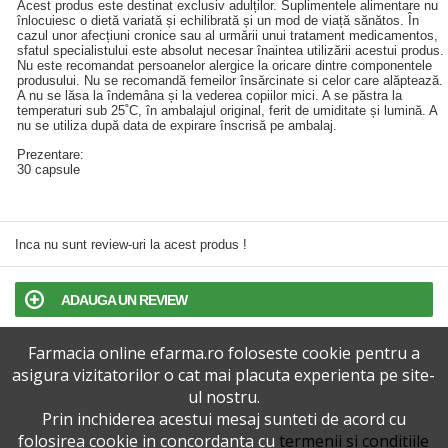
Acest produs este destinat exclusiv adulților. Suplimentele alimentare nu
înlocuiesc o dietă variată și echilibrată și un mod de viață sănătos. În
cazul unor afecțiuni cronice sau al urmării unui tratament medicamentos,
sfatul specialistului este absolut necesar înaintea utilizării acestui produs.
Nu este recomandat persoanelor alergice la oricare dintre componentele
produsului. Nu se recomandă femeilor însărcinate si celor care alăptează.
A nu se lăsa la îndemâna și la vederea copiilor mici. A se păstra la
temperaturi sub 25˚C, în ambalajul original, ferit de umiditate și lumină. A
nu se utiliza după data de expirare înscrisă pe ambalaj.
Prezentare:
30 capsule
Inca nu sunt review-uri la acest produs !
ADAUGA UN REVIEW
Farmacia online efarma.ro foloseste cookie pentru a
TERMENI SI CONDITII
asigura vizitatorilor o cat mai placuta experienta pe site-
ul nostru.
POLITICA DE CONFIDENTIALITATE
Prin inchiderea acestui mesaj sunteti de acord cu
folosirea cookie in concordanta cu
termenii si conditiile