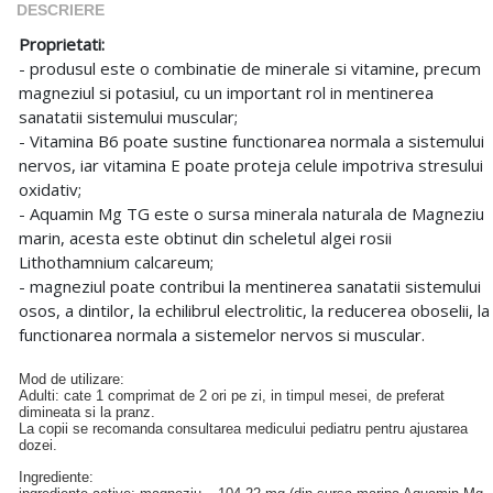
DESCRIERE
Proprietati:
- produsul este o combinatie de minerale si vitamine, precum
magneziul si potasiul, cu un important rol in mentinerea
sanatatii sistemului muscular;
- Vitamina B6 poate sustine functionarea normala a sistemului
nervos, iar vitamina E poate proteja celule impotriva stresului
oxidativ;
- Aquamin Mg TG este o sursa minerala naturala de Magneziu
marin, acesta este obtinut din scheletul algei rosii
Lithothamnium calcareum;
- magneziul poate contribui la mentinerea sanatatii sistemului
osos, a dintilor, la echilibrul electrolitic, la reducerea oboselii, la
functionarea normala a sistemelor nervos si muscular.
Mod de utilizare:
Adulti: cate 1 comprimat de 2 ori pe zi, in timpul mesei, de preferat
dimineata si la pranz.
La copii se recomanda consultarea medicului pediatru pentru ajustarea
dozei.
Ingrediente: