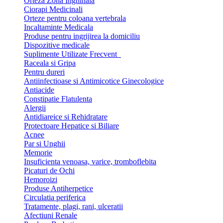
Orteza Zona Inghinala
Ciorapi Medicinali
Orteze pentru coloana vertebrala
Incaltaminte Medicala
Produse pentru ingrijirea la domiciliu
Dispozitive medicale
Suplimente Utilizate Frecvent
Raceala si Gripa
Pentru dureri
Antiinfectioase si Antimicotice Ginecologice
Antiacide
Constipatie Flatulenta
Alergii
Antidiareice si Rehidratare
Protectoare Hepatice si Biliare
Acnee
Par si Unghii
Memorie
Insuficienta venoasa, varice, tromboflebita
Picaturi de Ochi
Hemoroizi
Produse Antiherpetice
Circulatia periferica
Tratamente, plagi, rani, ulceratii
Afectiuni Renale