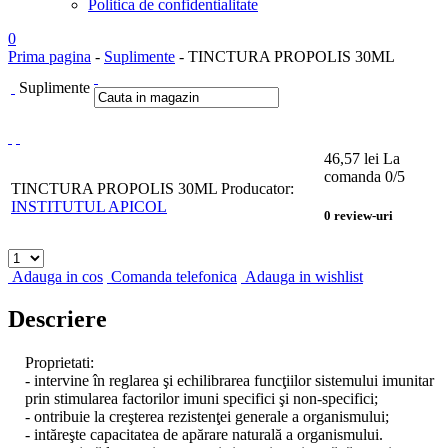
Politica de confidentialitate
0
Prima pagina
-
Suplimente
- TINCTURA PROPOLIS 30ML
Suplimente
46,57
lei
La
comanda
0
/5
TINCTURA PROPOLIS 30ML
Producator:
INSTITUTUL APICOL
0
review-uri
Adauga in cos
Comanda telefonica
Adauga in wishlist
Descriere
Proprietati:
- intervine în reglarea şi echilibrarea funcţiilor sistemului imunitar
prin stimularea factorilor imuni specifici şi non-specifici;
- ontribuie la creşterea rezistenţei generale a organismului;
- intăreşte capacitatea de apărare naturală a organismului.