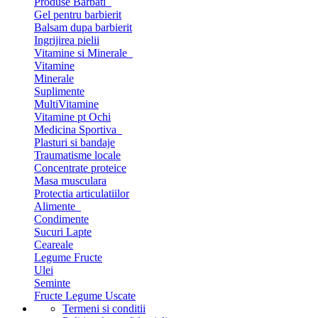
Produse Barbati
Gel pentru barbierit
Balsam dupa barbierit
Ingrijirea pielii
Vitamine si Minerale
Vitamine
Minerale
Suplimente
MultiVitamine
Vitamine pt Ochi
Medicina Sportiva
Plasturi si bandaje
Traumatisme locale
Concentrate proteice
Masa musculara
Protectia articulatiilor
Alimente
Condimente
Sucuri Lapte
Ceareale
Legume Fructe
Ulei
Seminte
Fructe Legume Uscate
Termeni si conditii