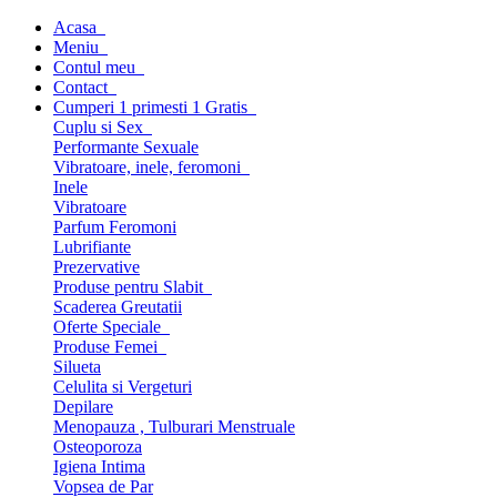
Acasa
Meniu
Contul meu
Contact
Cumperi 1 primesti 1 Gratis
Cuplu si Sex
Performante Sexuale
Vibratoare, inele, feromoni
Inele
Vibratoare
Parfum Feromoni
Lubrifiante
Prezervative
Produse pentru Slabit
Scaderea Greutatii
Oferte Speciale
Produse Femei
Silueta
Celulita si Vergeturi
Depilare
Menopauza , Tulburari Menstruale
Osteoporoza
Igiena Intima
Vopsea de Par