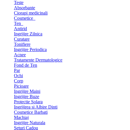
Teste
Absorbante
Ciorapi medicinali
Cosmetice
Ten
Antirid
Ingrijire Zilnica
Curatare
Tonifiere
Ingrijire Periodica
Acnee
Tratamente Dermatologice
Fond de Ten
Par
Ochi
Corp
Picioare
Ingrijire Maini
Ingrijire Buze
Protectie Solara
Ingrijirea si Albire Dinti
Cosmetice Barbati
Machiaj
Ingrijire Naturala
Seturi Cadou