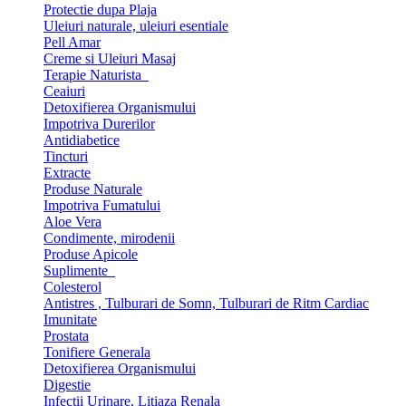
Protectie dupa Plaja
Uleiuri naturale, uleiuri esentiale
Pell Amar
Creme si Uleiuri Masaj
Terapie Naturista
Ceaiuri
Detoxifierea Organismului
Impotriva Durerilor
Antidiabetice
Tincturi
Extracte
Produse Naturale
Impotriva Fumatului
Aloe Vera
Condimente, mirodenii
Produse Apicole
Suplimente
Colesterol
Antistres , Tulburari de Somn, Tulburari de Ritm Cardiac
Imunitate
Prostata
Tonifiere Generala
Detoxifierea Organismului
Digestie
Infectii Urinare, Litiaza Renala