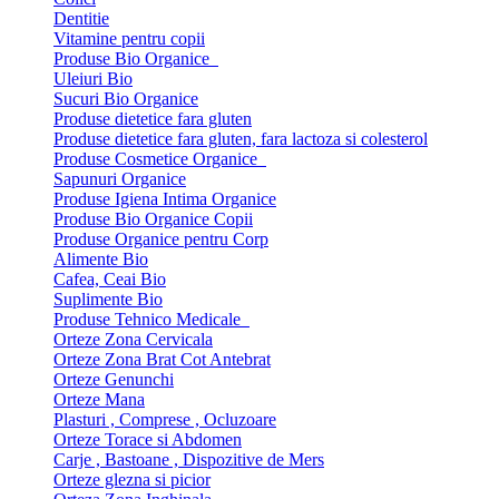
Dentitie
Vitamine pentru copii
Produse Bio Organice
Uleiuri Bio
Sucuri Bio Organice
Produse dietetice fara gluten
Produse dietetice fara gluten, fara lactoza si colesterol
Produse Cosmetice Organice
Sapunuri Organice
Produse Igiena Intima Organice
Produse Bio Organice Copii
Produse Organice pentru Corp
Alimente Bio
Cafea, Ceai Bio
Suplimente Bio
Produse Tehnico Medicale
Orteze Zona Cervicala
Orteze Zona Brat Cot Antebrat
Orteze Genunchi
Orteze Mana
Plasturi , Comprese , Ocluzoare
Orteze Torace si Abdomen
Carje , Bastoane , Dispozitive de Mers
Orteze glezna si picior