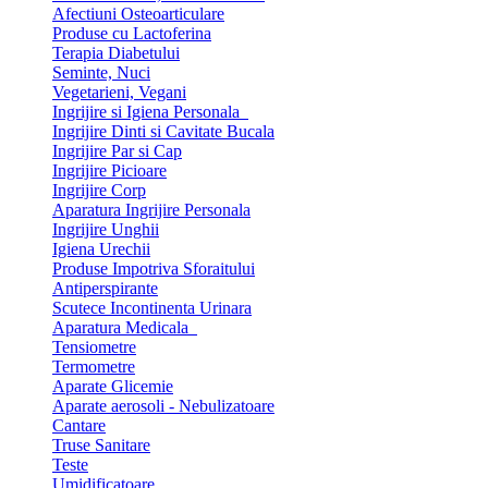
Afectiuni Osteoarticulare
Produse cu Lactoferina
Terapia Diabetului
Seminte, Nuci
Vegetarieni, Vegani
Ingrijire si Igiena Personala
Ingrijire Dinti si Cavitate Bucala
Ingrijire Par si Cap
Ingrijire Picioare
Ingrijire Corp
Aparatura Ingrijire Personala
Ingrijire Unghii
Igiena Urechii
Produse Impotriva Sforaitului
Antiperspirante
Scutece Incontinenta Urinara
Aparatura Medicala
Tensiometre
Termometre
Aparate Glicemie
Aparate aerosoli - Nebulizatoare
Cantare
Truse Sanitare
Teste
Umidificatoare