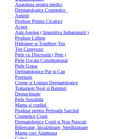
Aparatura pentru medici
Dermatologice Cosmetice
Antirid
Produse Pentru Cicatrici
Acnee
Anti Ageing ( Impotriva Imbatranirii )
Produse Lifting
Hidratare si Tonifiere Ten
Ten Cuperozic
Piele cu Discromii ( Pete )
Piele Uscata Constitutional
Piele Grasa
Dermatologice Par si Cap
Psoriazis
Creme si Lotiuni Dermatologice
Tratament Negi si Bataturi
Demachiante
Piele Sensibila
Mama si copilul
Produse pentru Perioada Sarcinii
Cosmetice Copii
Dermatologice Copii si Nou Nascuti
Biberoane, Incalzitoare, Sterilizatoare
Mama care Alapteaza
Colici