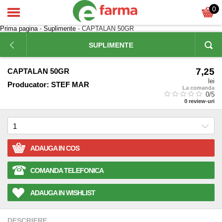
0
Prima pagina
-
Suplimente
- CAPTALAN 50GR
SUPLIMENTE
7,25
CAPTALAN 50GR
lei
Producator:
STEF MAR
La comanda
0
/5
0
review-uri
ADAUGA IN COS
COMANDA TELEFONICA
ADAUGA IN WISHLIST
DESCRIERE