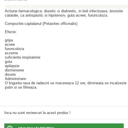
Actiune farmacologica: diuretic si diaforetic, in boli infectioase, bronsite
catarale, ca antispastic si hipotensiv, guta acnee, furunculoza.
Compozitie:captalanul (Petasites officinalis)
Efecte:
gripa
acnee
furunculoza
eczeme
suficienta respiratorie
guta
epilepsie
dismenoree
disurie
Administrare:
O lingurita rasa de radacini se macereaza 12 ore; dimineata se incalzeste
putin si se filtreaza.
Inca nu sunt review-uri la acest produs !