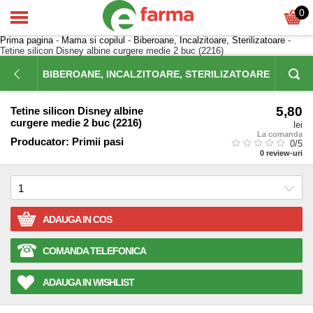
0
Prima pagina
-
Mama si copilul
-
Biberoane, Incalzitoare, Sterilizatoare
-
Tetine silicon Disney albine curgere medie 2 buc (2216)
BIBEROANE, INCALZITOARE, STERILIZATOARE
5,80
Tetine silicon Disney albine
curgere medie 2 buc (2216)
lei
La comanda
Producator:
Primii pasi
0
/5
0
review-uri
ADAUGA IN COS
COMANDA TELEFONICA
ADAUGA IN WISHLIST