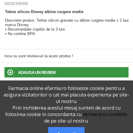
DESCRIERE
Tetine silicon Disney albine curgere medie
Descriere produs: Tetine silicon gravate cu albine curgere medie x 2 buc
marca Disney.
• Recomandate copiilor de la 3 luni.
• Nu contine BPA.
Inca nu sunt review-uri la acest produs !
ADAUGA UN REVIEW
Farmacia online efarma.ro foloseste cookie pentru a
TERMENI SI CONDITII
asigura vizitatorilor o cat mai placuta experienta pe site-
ul nostru.
POLITICA DE CONFIDENTIALITATE
Prin inchiderea acestui mesaj sunteti de acord cu
folosirea cookie in concordanta cu
termenii si conditiile
VERSIUNEA DESKTOP
de pe site-ul nostru.