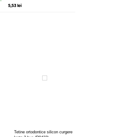
(R0220), PRIMII PASI
5,53 lei
Incalzitor de biberoane
Tetine ortodontice silicon curgere