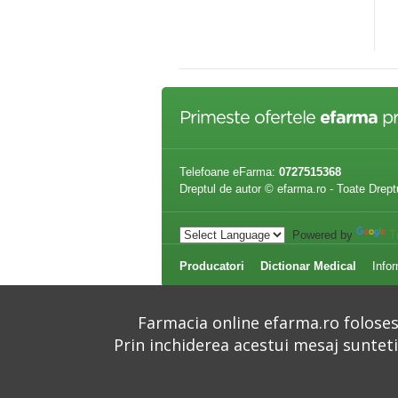
ima 0L+ (R0329)
62 lei
31,66 lei
Primeste ofertele
efarma
pr
Telefoane eFarma:
0727515368
Dreptul de autor © efarma.ro - Toate Drept
Powered by
T
Producatori
Dictionar Medical
Infor
Farmacia online efarma.ro folosest
Prin inchiderea acestui mesaj suntet