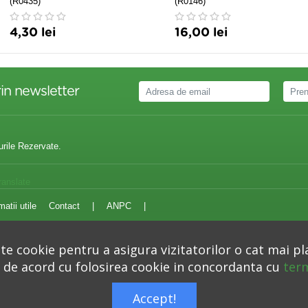
(R0435)
(R0146)
4,30 lei
16,00 lei
in newsletter
urile Rezervate.
ranslate
matii utile
Contact
|
ANPC
|
e cookie pentru a asigura vizitatorilor o cat mai pl
i de acord cu folosirea cookie in concordanta cu
term
Autoritatea Nationala pentru Protectia Consumatorilor –
anpc.ro
Accept!