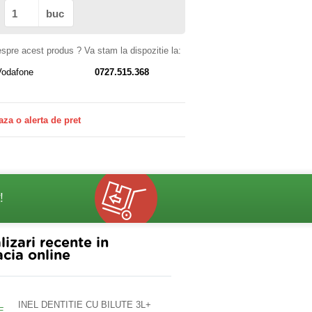
buc
despre acest produs ? Va stam la dispozitie la:
Vodafone
0727.515.368
aza o alerta de pret
!
lizari recente in
cia online
INEL DENTITIE CU BILUTE 3L+