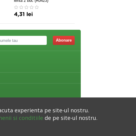
lenta 2 buc (R0423)
4,31 lei
141,00 lei
156,00 le
Abonare
acuta experienta pe site-ul nostru.
enii si conditiile
de pe site-ul nostru.