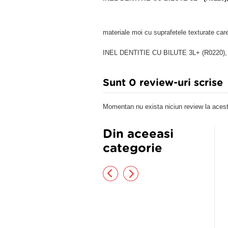
materiale moi cu suprafetele texturate car
INEL DENTITIE CU BILUTE 3L+ (R0220),
Sunt 0 review-uri scrise
Momentan nu exista niciun review la acest
Din aceeasi
categorie
eta silicon ortodontica forma
Suzeta ortodontica cu protectie