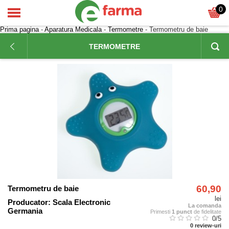
0
Prima pagina
-
Aparatura Medicala
-
Termometre
- Termometru de baie
TERMOMETRE
60,90
Termometru de baie
lei
Producator:
Scala Electronic
La comanda
Germania
Primesti
1 punct
de fidelitate
0
/5
0
review-uri