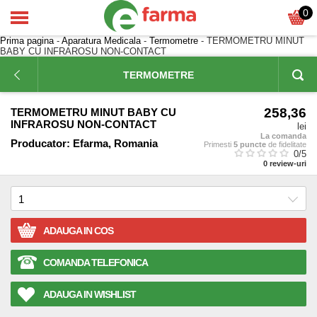
0
Prima pagina
-
Aparatura Medicala
-
Termometre
- TERMOMETRU MINUT
BABY CU INFRAROSU NON-CONTACT
TERMOMETRE
258,36
TERMOMETRU MINUT BABY CU
INFRAROSU NON-CONTACT
lei
La comanda
Producator:
Efarma, Romania
Primesti
5 puncte
de fidelitate
0
/5
0
review-uri
ADAUGA IN COS
COMANDA TELEFONICA
ADAUGA IN WISHLIST