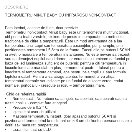
DESCRIERE
TERMOMETRU MINUT BABY CU INFRAROSU NON-CONTACT
Fara lacrimi, accese de furie, doar precizie
Termometrul non-contact Minut baby este un termometru multifunctional,
util pentru toate varstele, extrem de precis in comparaţie cu metodele
tradiţionale de citire a temperaturii. Este un mod anti-trauma de a lua
temperatura unui copil sau temperatura pacienţilor, pur şi simplu, prin
pozitionarea termometrul 5-8cm de la frunte. Faceţi clic pe butonul SCAN
si aveti o masurare a temperaturii instantanee. Nu este nevoie sa trezesti
sau sa deranjezi copilul cand dorme, iar ecranul cu iluminare de fundal pe
baza de led lumineaza suficient de puternic pentru a citi temperatura in
locurile luminate mai slab.In plus, termometrul poate fi folosit pentru a
inregistra si temperatura camerei, apa pentru baia copilului sau formula
laptelui incalzit. Pentru a va atrage atentia, termometrul va afişa
temperaturi normale sau ridicate pe un fundal de culoare verde; codat -
normale, portocaliu - crescute si rosu – termperatura mare.
Ghid de referinţă rapidă
• Non-contact - Nu trebuie sa atingeti, sa speriati, sa suparati sau sa
treziti copilul - complet fara atingere!
• Precizie de ± 0,2 ° C
• Igienice si usor de utilizat
• Masoara temperatura instant, doar apasand butonul SCAN si
pozitionand termometrul la o distant de 5-8 cm de fruntea persoanei careia
doriti sa-i masurati temperatura.
• Ecran iluminat cu LED