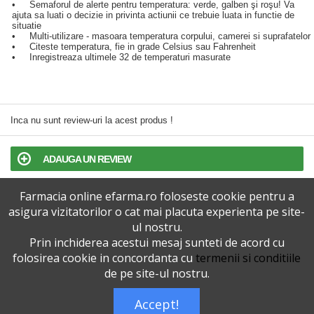
• Semaforul de alerte pentru temperatura: verde, galben şi roşu! Va
ajuta sa luati o decizie in privinta actiunii ce trebuie luata in functie de
situatie
• Multi-utilizare - masoara temperatura corpului, camerei si suprafatelor
• Citeste temperatura, fie in grade Celsius sau Fahrenheit
• Inregistreaza ultimele 32 de temperaturi masurate
Inca nu sunt review-uri la acest produs !
ADAUGA UN REVIEW
Farmacia online efarma.ro foloseste cookie pentru a
TERMENI SI CONDITII
asigura vizitatorilor o cat mai placuta experienta pe site-
ul nostru.
POLITICA DE CONFIDENTIALITATE
Prin inchiderea acestui mesaj sunteti de acord cu
folosirea cookie in concordanta cu
termenii si conditiile
VERSIUNEA DESKTOP
de pe site-ul nostru.
Accept!
Telefoane eFarma:
0727515368