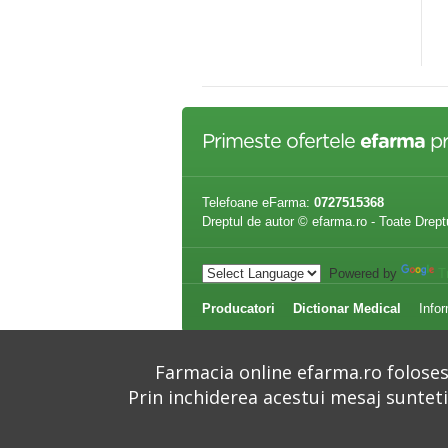
at Romed
Incheietura
3,60 lei
259,50 lei
134,31 lei
148,50 lei
Primeste ofertele
efarma
pr
Telefoane eFarma:
0727515368
Dreptul de autor © efarma.ro - Toate Drept
Powered by
T
Producatori
Dictionar Medical
Infor
Farmacia online efarma.ro folosest
Prin inchiderea acestui mesaj suntet