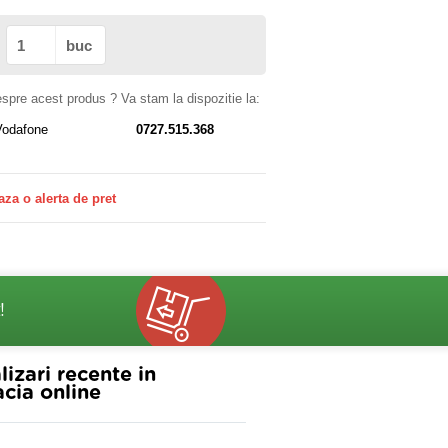
buc
despre acest produs ? Va stam la dispozitie la:
Vodafone
0727.515.368
aza o alerta de pret
!
lizari recente in
cia online