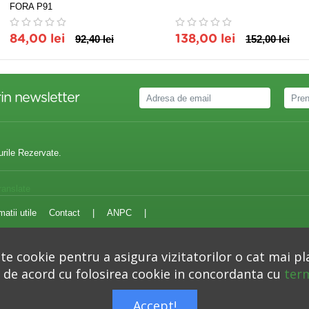
FORA P91
84,00 lei
92,40 lei
138,00 lei
152,00 lei
in newsletter
urile Rezervate.
ranslate
matii utile
Contact
|
ANPC
|
e cookie pentru a asigura vizitatorilor o cat mai pl
i de acord cu folosirea cookie in concordanta cu
term
Autoritatea Nationala pentru Protectia Consumatorilor –
anpc.ro
Accept!