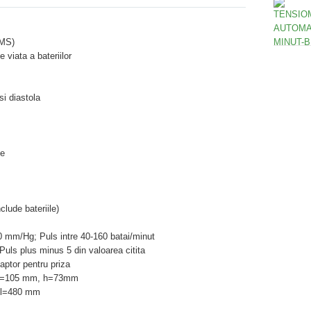
OMS)
 viata a bateriilor
si diastola
te
clude bateriile)
0 mm/Hg; Puls intre 40-160 batai/minut
uls plus minus 5 din valoarea citita
daptor pentru priza
, l=105 mm, h=73mm
 l=480 mm