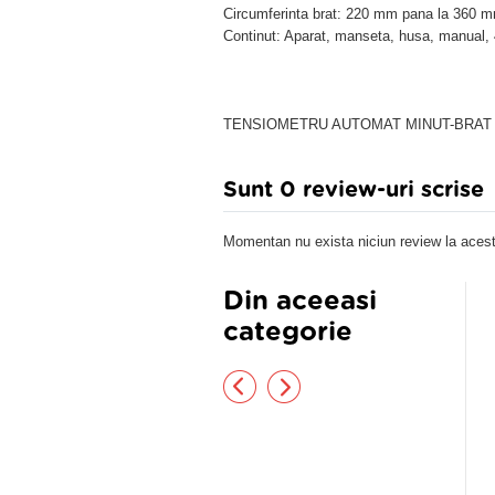
Circumferinta brat: 220 mm pana la 360 
Continut: Aparat, manseta, husa, manual, 4
TENSIOMETRU AUTOMAT MINUT-BRAT F
Sunt 0 review-uri scrise
Momentan nu exista niciun review la acest
Din aceeasi
categorie
nsiometru complet automat de
Tensiometru Scala SC 7100 de