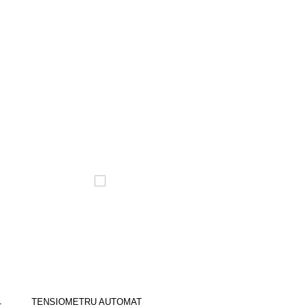
1
Tensiometru automat bratar
TENSIOMETRU AUTOMAT