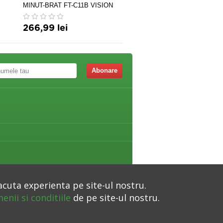
Romed
MINUT-BRAT FT-C11B VISION
TRADING
266,99 lei
233,60 lei
259,50 le
Abonare
acuta experienta pe site-ul nostru.
enii si conditiile
de pe site-ul nostru.