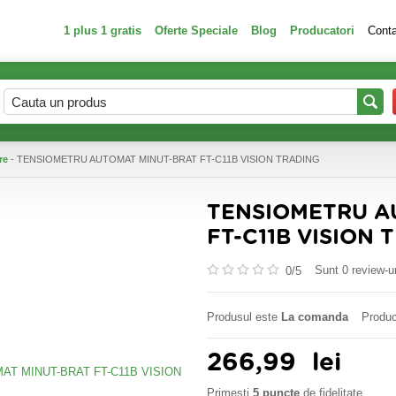
1 plus 1 gratis
Oferte Speciale
Blog
Producatori
Cont
re
- TENSIOMETRU AUTOMAT MINUT-BRAT FT-C11B VISION TRADING
TENSIOMETRU A
FT-C11B VISION 
Sunt 0 review-ur
0/
5
Produsul este
La comanda
Produc
266,99
lei
Primesti
5 puncte
de fidelitate