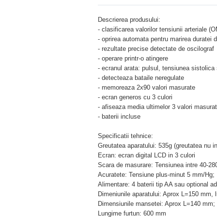
Descrierea produsului:
- clasificarea valorilor tensiunii arteriale (
- oprirea automata pentru marirea duratei de
- rezultate precise detectate de oscilograf
- operare printr-o atingere
- ecranul arata: pulsul, tensiunea sistolica 
- detecteaza bataile neregulate
- memoreaza 2x90 valori masurate
- ecran generos cu 3 culori
- afiseaza media ultimelor 3 valori masura
- baterii incluse
Specificatii tehnice:
Greutatea aparatului: 535g (greutatea nu in
Ecran: ecran digital LCD in 3 culori
Scara de masurare: Tensiunea intre 40-28
Acuratete: Tensiune plus-minut 5 mm/Hg; P
Alimentare: 4 baterii tip AA sau optional a
Dimeniunile aparatului: Aprox L=150 mm
Dimensiunile mansetei: Aprox L=140 mm;
Lungime furtun: 600 mm