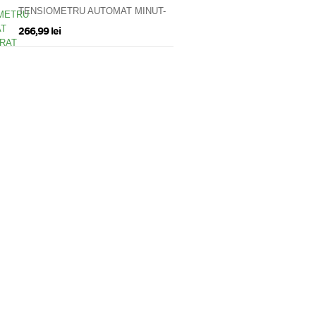
TENSIOMETRU AUTOMAT MINUT-
BRAT FT-C11B VISION TRADING
266,99 lei