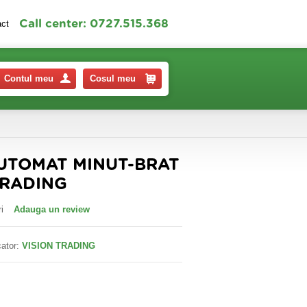
Call center: 0727.515.368
act
Contul meu
Cosul meu
UTOMAT MINUT-BRAT
TRADING
i
Adauga un review
ator:
VISION TRADING