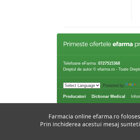
MINUT-BRAT FT-C11B VISION
TRADING
8,00 lei
152,00 lei
266,99 lei
Primeste ofertele
efarma
pr
Telefoane eFarma:
0727515368
Dreptul de autor © efarma.ro - Toate Drept
Powered by
T
Producatori
Dictionar Medical
Infor
Farmacia online efarma.ro folosest
Prin inchiderea acestui mesaj suntet