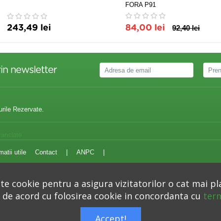
FORA P91
243,49 lei
84,00 lei
92,40 lei
in newsletter
urile Rezervate.
ranslate
matii utile
Contact
|
ANPC
|
e cookie pentru a asigura vizitatorilor o cat mai pl
i de acord cu folosirea cookie in concordanta cu
term
Autoritatea Nationala pentru Protectia Consumatorilor –
anpc.ro
Accept!