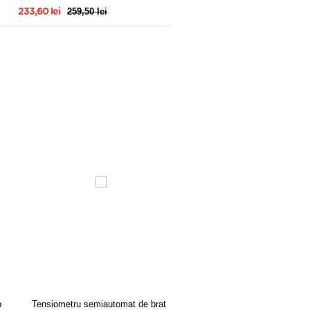
259,50 lei
233,60 lei
p
Tensiometru semiautomat de brat
TENSIOMETRU AUTOMAT