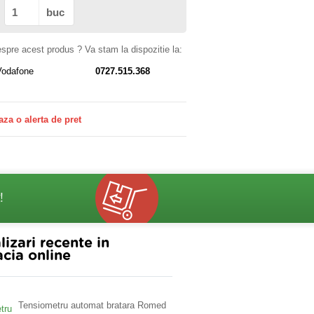
buc
despre acest produs ? Va stam la dispozitie la:
Vodafone
0727.515.368
aza o alerta de pret
!
lizari recente in
cia online
Tensiometru automat bratara Romed