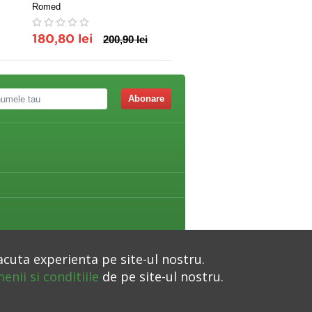
Romed
MINUT-BRAT FT-C11B VIS
TRADING
180,80 lei
200,90 lei
266,99 lei
Abonare
acuta experienta pe site-ul nostru.
enii si conditiile
de pe site-ul nostru.