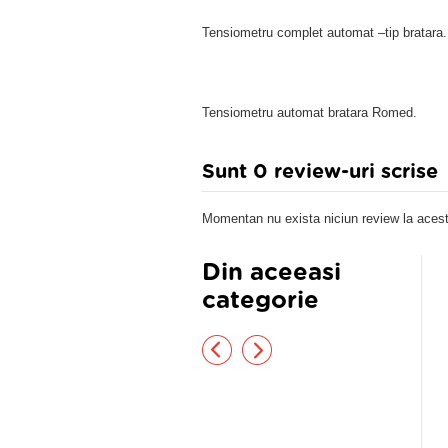
Tensiometru complet automat –tip bratara.
Tensiometru automat bratara Romed.
Sunt 0 review-uri scrise
Momentan nu exista niciun review la acest
Din aceeasi
categorie
nsiometru digital Scala SC7161
TENSIOMETRU AUTOMAT