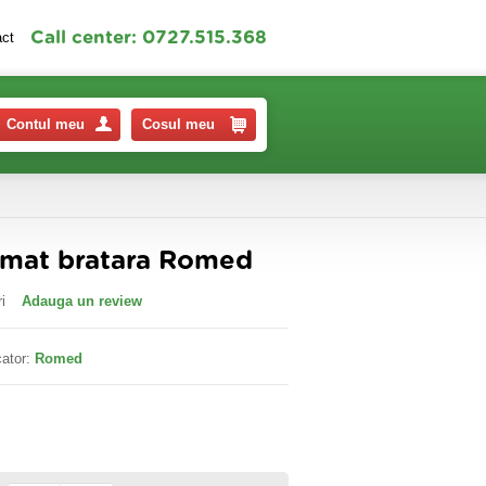
Call center: 0727.515.368
act
Contul meu
Cosul meu
omat bratara Romed
i
Adauga un review
ator:
Romed