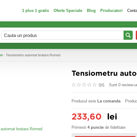
1 plus 1 gratis
Oferte Speciale
Blog
Producatori
Cont
re
- Tensiometru automat bratara Romed
Tensiometru aut
Sunt 0 review-ur
0/
5
Produsul este
La comanda
Produc
233,60
lei
Primesti
4 puncte
de fidelitate