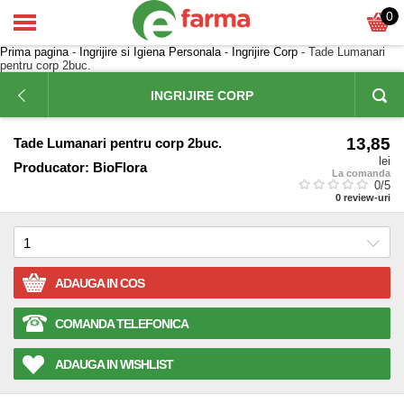
0
Prima pagina
-
Ingrijire si Igiena Personala
-
Ingrijire Corp
- Tade Lumanari
pentru corp 2buc.
INGRIJIRE CORP
13,85
Tade Lumanari pentru corp 2buc.
lei
Producator:
BioFlora
La comanda
0
/5
0
review-uri
ADAUGA IN COS
COMANDA TELEFONICA
ADAUGA IN WISHLIST