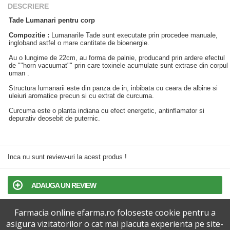
DESCRIERE
Tade Lumanari pentru corp
Compozitie :
Lumanarile Tade sunt executate prin procedee manuale,
ingloband astfel o mare cantitate de bioenergie.
Au o lungime de 22cm, au forma de palnie, producand prin ardere efectul
de ""horn vacuumat"" prin care toxinele acumulate sunt extrase din corpul
uman .
Structura lumanarii este din panza de in, inbibata cu ceara de albine si
uleiuri aromatice precun si cu extrat de curcuma.
Curcuma este o planta indiana cu efect energetic, antinflamator si
depurativ deosebit de puternic.
Inca nu sunt review-uri la acest produs !
ADAUGA UN REVIEW
Farmacia online efarma.ro foloseste cookie pentru a
TERMENI SI CONDITII
asigura vizitatorilor o cat mai placuta experienta pe site-