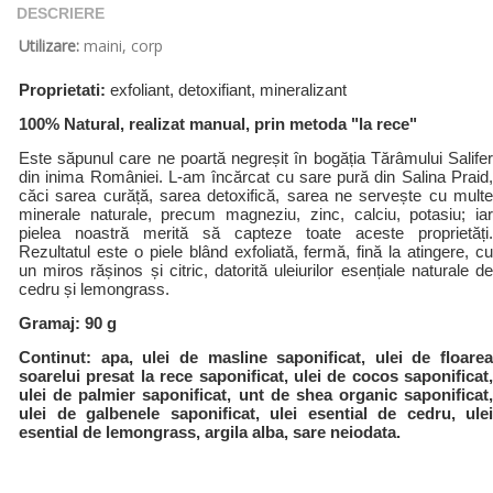
DESCRIERE
Utilizare:
maini, corp
Proprietati:
exfoliant, detoxifiant, mineralizant
100% Natural, realizat manual, prin metoda "la rece"
Este săpunul care ne poartă negreșit în bogăția Tărâmului Salifer
din inima României. L-am încărcat cu sare pură din Salina Praid,
căci sarea curăță, sarea detoxifică, sarea ne servește cu multe
minerale naturale, precum magneziu, zinc, calciu, potasiu; iar
pielea noastră merită să capteze toate aceste proprietăți.
Rezultatul este o piele blând exfoliată, fermă, fină la atingere, cu
un miros rășinos și citric, datorită uleiurilor esențiale naturale de
cedru și lemongrass.
Gramaj: 90 g
Continut:
apa, ulei de masline saponificat, ulei de floarea
soarelui presat la rece saponificat, ulei de cocos saponificat,
ulei de palmier saponificat, unt de shea organic saponificat,
ulei de galbenele saponificat, ulei esential de cedru, ulei
esential de lemongrass, argila alba, sare neiodata.