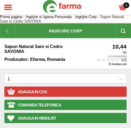
0
Prima pagina
-
Ingrijire si Igiena Personala
-
Ingrijire Corp
- Sapun Natural
Sare si Cedru SAVONIA
INGRIJIRE CORP
10,44
Sapun Natural Sare si Cedru
SAVONIA
lei
La comanda
Producator:
Efarma, Romania
0
/5
0
review-uri
ADAUGA IN COS
COMANDA TELEFONICA
ADAUGA IN WISHLIST